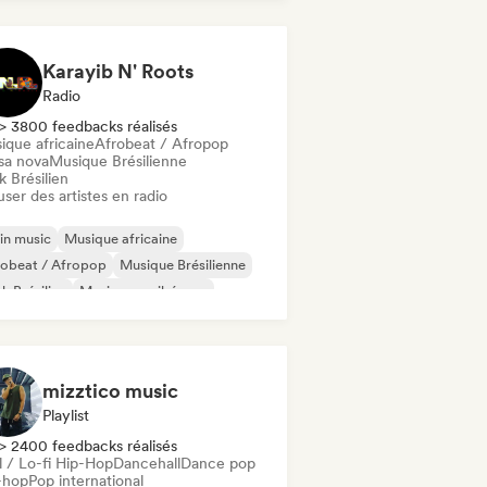
cehall
Reggaeton
Karayib N' Roots
Radio
> 3800 feedbacks réalisés
ique africaine
Afrobeat / Afropop
sa nova
Musique Brésilienne
 Brésilien
user des artistes en radio
in music
Musique africaine
robeat / Afropop
Musique Brésilienne
k Brésilien
Musique caribéenne
cehall
Dub
mizztico music
Playlist
> 2400 feedbacks réalisés
l / Lo-fi Hip-Hop
Dancehall
Dance pop
-hop
Pop international