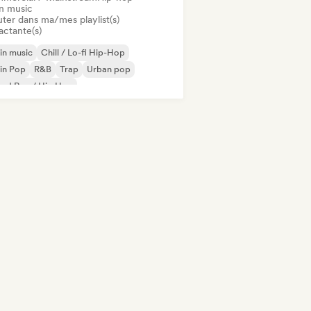
in music
uter dans ma/mes playlist(s)
actante(s)
in music
Chill / Lo-fi Hip-Hop
in Pop
R&B
Trap
Urban pop
oud Rap / Hip Hop
mmercial / Mainstream