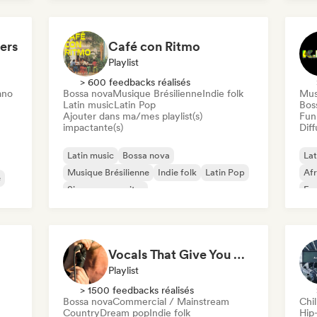
Funk
Rap international
Dan
ers
Café con Ritmo
Playlist
> 600 feedbacks réalisés
ano
Bossa nova
Musique Brésilienne
Indie folk
Mus
Latin music
Latin Pop
Bos
Ajouter dans ma/mes playlist(s)
Funk
impactante(s)
Diff
Latin music
Bossa nova
Lat
Musique Brésilienne
Indie folk
Latin Pop
Af
e
Singer-songwriter
Fun
Dan
Vocals That Give You Chills
Playlist
> 1500 feedbacks réalisés
Bossa nova
Commercial / Mainstream
Chil
Country
Dream pop
Indie folk
Hip