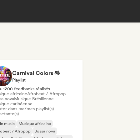
Carnival Colors 🪅
Playlist
> 1200 feedbacks réalisés
ique africaine
Afrobeat / Afropop
sa nova
Musique Brésilienne
ique caribéenne
uter dans ma/mes playlist(s)
actante(s)
in music
Musique africaine
robeat / Afropop
Bossa nova
ique Brésilienne
Musique caribéenne