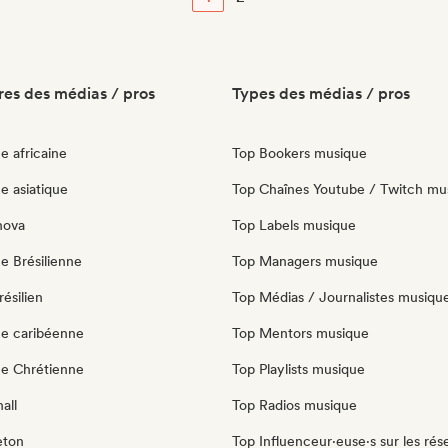
es des médias / pros
Types des médias / pros
e africaine
Top Bookers musique
e asiatique
Top Chaînes Youtube / Twitch mu
nova
Top Labels musique
e Brésilienne
Top Managers musique
ésilien
Top Médias / Journalistes musiqu
e caribéenne
Top Mentors musique
e Chrétienne
Top Playlists musique
all
Top Radios musique
eton
Top Influenceur·euse·s sur les rés