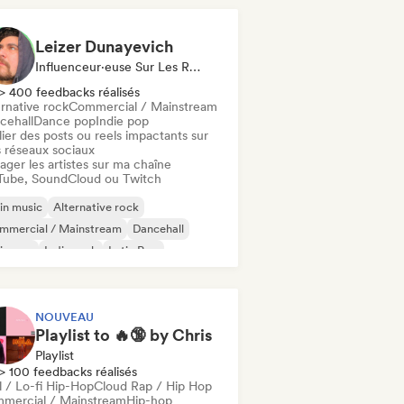
Leizer Dunayevich
Influenceur·euse Sur Les Réseaux Sociaux
> 400 feedbacks réalisés
rnative rock
Commercial / Mainstream
cehall
Dance pop
Indie pop
ier des posts ou reels impactants sur
 réseaux sociaux
ager les artistes sur ma chaîne
Tube, SoundCloud ou Twitch
in music
Alternative rock
mmercial / Mainstream
Dancehall
ie pop
Indie rock
Latin Pop
p punk
NOUVEAU
Playlist to 🔥🔞 by Chris
Playlist
> 100 feedbacks réalisés
l / Lo-fi Hip-Hop
Cloud Rap / Hip Hop
mercial / Mainstream
Hip-hop