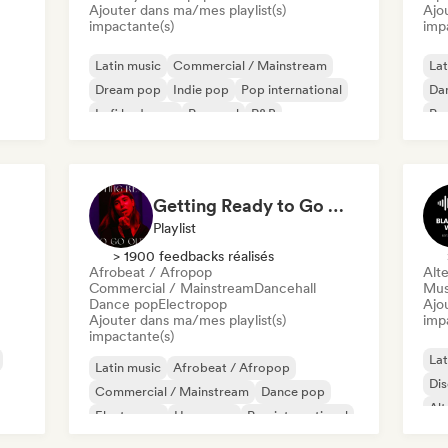
Ajouter dans ma/mes playlist(s)
Ajo
impactante(s)
imp
Latin music
Commercial / Mainstream
Lat
Dream pop
Indie pop
Pop international
Dan
Lofi bedroom
Pop soul
R&B
Pop
Getting Ready to Go Out 🍒💋
Playlist
> 1900 feedbacks réalisés
Afrobeat / Afropop
Alte
Commercial / Mainstream
Dancehall
Mus
Dance pop
Electropop
Ajo
Ajouter dans ma/mes playlist(s)
imp
impactante(s)
Lat
Latin music
Afrobeat / Afropop
Di
Commercial / Mainstream
Dance pop
Alt
Electropop
Hyperpop
Pop international
Latin Pop