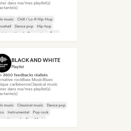
uter dans ma/mes playlist(s)
actante(s)
in music
Chill / Lo-fi Hip-Hop
cehall
Dance pop
Hip-hop
 international
Reggaeton
Trap
BLACK AND WHITE
Playlist
> 3600 feedbacks réalisés
rnative rock
Bass Music
Blues
ique caribéenne
Classical music
uter dans ma/mes playlist(s)
actante(s)
in music
Classical music
Dance pop
sco
Instrumental
Pop rock
ernative rock
Bass Music