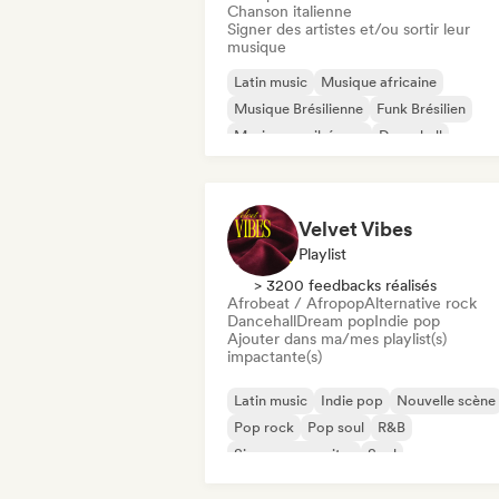
Chanson italienne
Signer des artistes et/ou sortir leur
musique
Latin music
Musique africaine
Musique Brésilienne
Funk Brésilien
Musique caribéenne
Dancehall
Reggaeton
Afrobeat / Afropop
Velvet Vibes
Playlist
> 3200 feedbacks réalisés
Afrobeat / Afropop
Alternative rock
Dancehall
Dream pop
Indie pop
Ajouter dans ma/mes playlist(s)
impactante(s)
Latin music
Indie pop
Nouvelle scène
Pop rock
Pop soul
R&B
Singer-songwriter
Soul