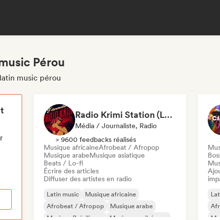
 music Pérou
latin music pérou
t
Radio Krimi Station (La Radio)
Média / Journaliste, Radio
r
> 9600 feedbacks réalisés
Musique africaine
Afrobeat / Afropop
Mus
Musique arabe
Musique asiatique
Bos
Beats / Lo-fi
Mus
Écrire des articles
Ajo
Diffuser des artistes en radio
imp
Latin music
Musique africaine
Lat
Afrobeat / Afropop
Musique arabe
Af
Musique Brésilienne
Musique caribéenne
Mus