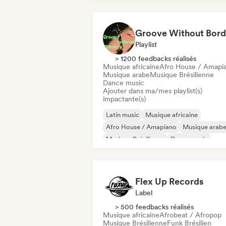
Groove Without Bord
Playlist
> 1200 feedbacks réalisés
Musique africaine
Afro House / Amapi
Musique arabe
Musique Brésilienne
Dance music
Ajouter dans ma/mes playlist(s)
impactante(s)
Latin music
Musique africaine
Afro House / Amapiano
Musique arab
Musique Brésilienne
Dance music
Indie Dance
Musique orientale
Flex Up Records
Label
> 500 feedbacks réalisés
Musique africaine
Afrobeat / Afropop
Musique Brésilienne
Funk Brésilien