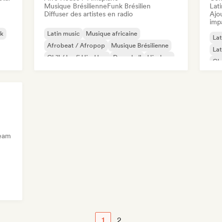
Musique Brésilienne
Funk Brésilien
Lat
Diffuser des artistes en radio
Ajo
imp
ck
Latin music
Musique africaine
Lat
Afrobeat / Afropop
Musique Brésilienne
Lat
Chill / Lo-fi Hip-Hop
Dancehall
Hip-hop
Cl
Hip-Hop instrumental
Co
ream
1
2