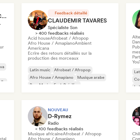
Feedback détaillé
Milo Vinyl - Content Creator
CLAUDEMIR TAVARES
ux Sociaux
Spécialiste Son
> 400 feedbacks réalisés
Alte
Acid house
Afrobeat / Afropop
Dan
Afro House / Amapiano
Ambient
ur
Publ
Americana
mes
Ecrire des retours détaillés sur la
Part
production des morceaux
You
ova
Latin music
Afrobeat / Afropop
Lat
Afro House / Amapiano
Musique arabe
Co
lle
Bass Music
Funk Brésilien
Ind
Chill / Lo-fi Hip-Hop
Classical music
Po
NOUVEAU
D-Rymez
Radio
< 100 feedbacks réalisés
Musique africaine
Afrobeat / Afropop
Chil
tal
Afro House / Amapiano
Com