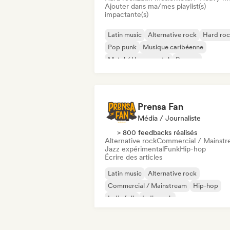
Ajouter dans ma/mes playlist(s)
impactante(s)
Latin music
Alternative rock
Hard ro
Pop punk
Musique caribéenne
Metal / Heavy metal
Reggae
Rock & Roll / Classic Rock
Prensa Fan
Média / Journaliste
> 800 feedbacks réalisés
Alternative rock
Commercial / Mainst
Jazz expérimental
Funk
Hip-hop
Écrire des articles
Latin music
Alternative rock
Commercial / Mainstream
Hip-hop
Indie folk
Indie rock
Metal / Heavy metal
Pop rock