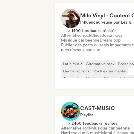
Influenceur·euse Sur Les Résea
> 1400 feedbacks réalisés
Alternative rock
Blues
Bossa nova
Musique caribéenne
Dream pop
Publier des posts ou reels impactants s
mes réseaux sociaux
Latin music
Alternative rock
Bossa n
Electronic rock
Rock expérimental
Jazz fusion
Hip-hop
Musique industrie
CAST-MUSIC
Playlist
> 2400 feedbacks réalisés
Alternative rock
Musique caribéenne
Hard rock
Latin music
Metal / Heavy me