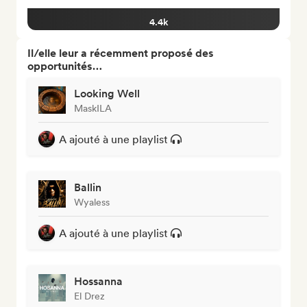
4.4k
Il/elle leur a récemment proposé des
opportunités…
Looking Well
MaskILA
A ajouté à une playlist
Ballin
Wyaless
A ajouté à une playlist
Hossanna
El Drez