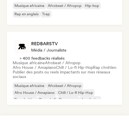
Musique africaine
Afrobeat / Afropop
Hip-hop
Rap en anglais
Trap
REDBARSTV
Média / Journaliste
> 400 feedbacks réalisés
Musique africaine
Afrobeat / Afropop
Afro House / Amapiano
Chill / Lo-fi Hip-Hop
Rap chrétien
Publier des posts ou reels impactants sur mes réseaux
sociaux
Musique africaine
Afrobeat / Afropop
Afro House / Amapiano
Chill / Lo-fi Hip-Hop
Rap chrétien
Dancehall
Dance pop
Jazz fusion