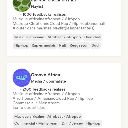
Playlist
> 1000 feedbacks réalisés
Musique africaine
Afrobeat / Afropop
Musique Chrétienne
Cloud Rap / Hip Hop
Dancehall
Ajouter dans ma/mes playlist(s) impactante(s)
Musique africaine
Afrobeat / Afropop
Dancehall
Hip-hop
Rap en anglais
R&B
Reggaeton
Soul
Groove Africa
Média / Journaliste
> 2100 feedbacks réalisés
Musique africaine
Afrobeat / Afropop
Afro House / Amapiano
Cloud Rap / Hip Hop
Commercial / Mainstream
Écrire des articles
Musique africaine
Afrobeat / Afropop
Commercial / Mainstream
Drill / Jersey
Hip-hop