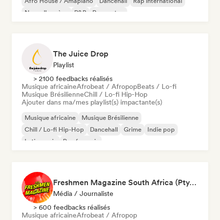
Afro House / Amapiano
Dancehall
Rap international
Nouvelle scène
R&B
Reggaeton
The Juice Drop
Playlist
> 2100 feedbacks réalisés
Musique africaine
Afrobeat / Afropop
Beats / Lo-fi
Musique Brésilienne
Chill / Lo-fi Hip-Hop
Ajouter dans ma/mes playlist(s) impactante(s)
Musique africaine
Musique Brésilienne
Chill / Lo-fi Hip-Hop
Dancehall
Grime
Indie pop
Latin music
Rap francais
Freshmen Magazine South Africa (Pty) Ltd
Média / Journaliste
> 600 feedbacks réalisés
Musique africaine
Afrobeat / Afropop