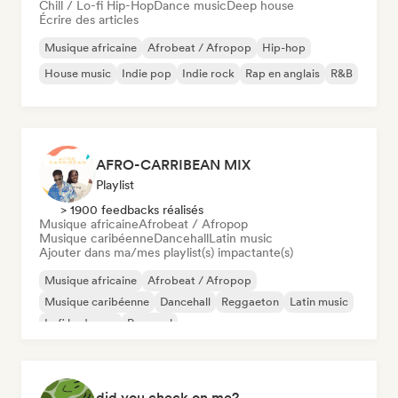
Chill / Lo-fi Hip-Hop
Dance music
Deep house
Écrire des articles
Musique africaine
Afrobeat / Afropop
Hip-hop
House music
Indie pop
Indie rock
Rap en anglais
R&B
AFRO-CARRIBEAN MIX
Playlist
> 1900 feedbacks réalisés
Musique africaine
Afrobeat / Afropop
Musique caribéenne
Dancehall
Latin music
Ajouter dans ma/mes playlist(s) impactante(s)
Musique africaine
Afrobeat / Afropop
Musique caribéenne
Dancehall
Reggaeton
Latin music
Lofi bedroom
Pop soul
did you check on me?