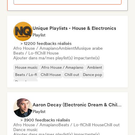
Unique Playlists - House & Electronics
Playlist
> 12200 feedbacks réalisés
Afro House / Amapiano
Ambient
Musique arabe
Beats / Lo-fi
Chill House
Ajouter dans ma/mes playlist(s) impactante(s)
House music
Afro House / Amapiano
Ambient
Beats / Lo-fi
Chill House
Chill out
Dance pop
Deep house
Aaron Decay (Electronic Dream & Chill Electronic Dream playlists)
Playlist
> 3900 feedbacks réalisés
Afro House / Amapiano
Beats / Lo-fi
Chill House
Chill out
Dance music
Ajouter dans ma/mes playlist(s) impactante(s)