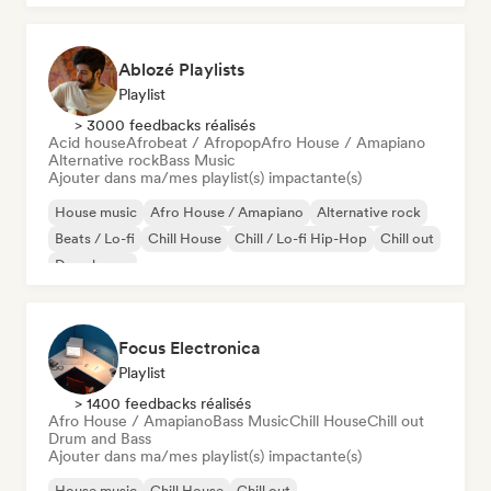
Psy-Trance
Ablozé Playlists
Playlist
> 3000 feedbacks réalisés
Acid house
Afrobeat / Afropop
Afro House / Amapiano
Alternative rock
Bass Music
Ajouter dans ma/mes playlist(s) impactante(s)
House music
Afro House / Amapiano
Alternative rock
Beats / Lo-fi
Chill House
Chill / Lo-fi Hip-Hop
Chill out
Deep house
Focus Electronica
Playlist
> 1400 feedbacks réalisés
Afro House / Amapiano
Bass Music
Chill House
Chill out
Drum and Bass
Ajouter dans ma/mes playlist(s) impactante(s)
House music
Chill House
Chill out