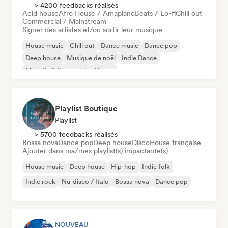
> 4200 feedbacks réalisés
Acid house
Afro House / Amapiano
Beats / Lo-fi
Chill out
Commercial / Mainstream
Signer des artistes et/ou sortir leur musique
House music
Chill out
Dance music
Dance pop
Deep house
Musique de noël
Indie Dance
Melodic & Progressive House
Playlist Boutique
Playlist
> 5700 feedbacks réalisés
Bossa nova
Dance pop
Deep house
Disco
House française
Ajouter dans ma/mes playlist(s) impactante(s)
House music
Deep house
Hip-hop
Indie folk
Indie rock
Nu-disco / Italo
Bossa nova
Dance pop
NOUVEAU