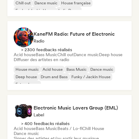
Chill out
Dance music
House française
Funky / Jackin House
Indie Dance
KaneFM Radio: Future of Electronic
Radio
> 2300 feedbacks réalisés
Acid house
Bass Music
Chill out
Dance music
Deep house
Diffuser des artistes en radio
House music
Acid house
Bass Music
Dance music
Deep house
Drum and Bass
Funky / Jackin House
Future house
Electronic Music Lovers Group (EML)
Label
> 400 feedbacks réalisés
Acid house
Bass Music
Beats / Lo-fi
Chill House
Dance music
Signer des artistes et/ou sortir leur musique