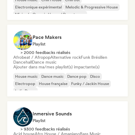
Electronique expérimental
Melodic & Progressive House
Minimal
Organic House / Downtempo
Afro House / Amapiano
Pace Makers
Playlist
> 2000 feedbacks réalisés
Afrobeat / Afropop
Alternative rock
Funk Brésilien
Dancehall
Dance music
Ajouter dans ma/mes playlist(s) impactante(s)
House music
Dance music
Dance pop
Disco
Electropop
House française
Funky / Jackin House
Indie Dance
Inmersive Sounds
Playlist
> 9300 feedbacks réalisés
Acid house
Afro House / Amapiano
Bass Music