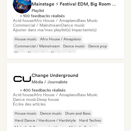
Mainstage ⚡ Festival EDM, Big Room & House Anthems
Playlist
> 100 feedbacks réalisés
Acid house
Afro House / Amapiano
Bass Music
Commercial / Mainstream
Dance music
Ajouter dans ma/mes playlist(s) impactante(s)
House music
Afro House / Amapiano
Commercial / Mainstream
Dance music
Dance pop
Disco
Electronica
Electro swing
Change Underground
Média / Journaliste
> 400 feedbacks réalisés
Acid house
Afro House / Amapiano
Bass Music
Dance music
Deep house
Écrire des articles
House music
Dance music
Drum and Bass
Hard Dance / Hardcore / Hardstyle
Hard Techno
Melodic & Progressive House
Melodic Techno