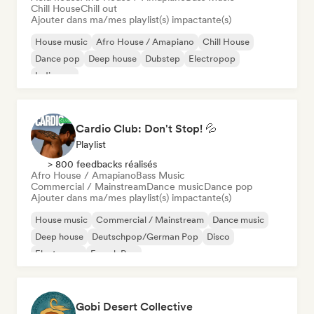
Chill House
Chill out
Ajouter dans ma/mes playlist(s) impactante(s)
House music
Afro House / Amapiano
Chill House
Dance pop
Deep house
Dubstep
Electropop
Indie pop
Cardio Club: Don't Stop! 💦
Playlist
> 800 feedbacks réalisés
Afro House / Amapiano
Bass Music
Commercial / Mainstream
Dance music
Dance pop
Ajouter dans ma/mes playlist(s) impactante(s)
House music
Commercial / Mainstream
Dance music
Deep house
Deutschpop/German Pop
Disco
Electropop
French Pop
Gobi Desert Collective