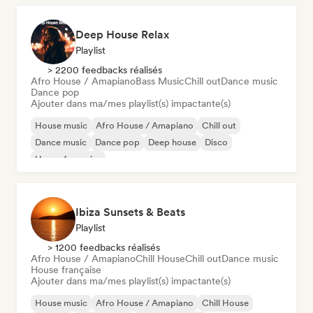
Deep House Relax
Playlist
> 2200 feedbacks réalisés
Afro House / Amapiano
Bass Music
Chill out
Dance music
Dance pop
Ajouter dans ma/mes playlist(s) impactante(s)
House music
Afro House / Amapiano
Chill out
Dance music
Dance pop
Deep house
Disco
House française
Ibiza Sunsets & Beats
Playlist
> 1200 feedbacks réalisés
Afro House / Amapiano
Chill House
Chill out
Dance music
House française
Ajouter dans ma/mes playlist(s) impactante(s)
House music
Afro House / Amapiano
Chill House