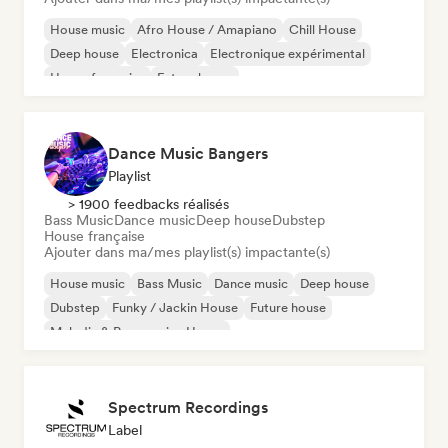
House music
Afro House / Amapiano
Chill House
Deep house
Electronica
Electronique expérimental
House française
Future house
Dance Music Bangers
Playlist
> 1900 feedbacks réalisés
Bass Music
Dance music
Deep house
Dubstep
House française
Ajouter dans ma/mes playlist(s) impactante(s)
House music
Bass Music
Dance music
Deep house
Dubstep
Funky / Jackin House
Future house
Melodic & Progressive House
Spectrum Recordings
Label