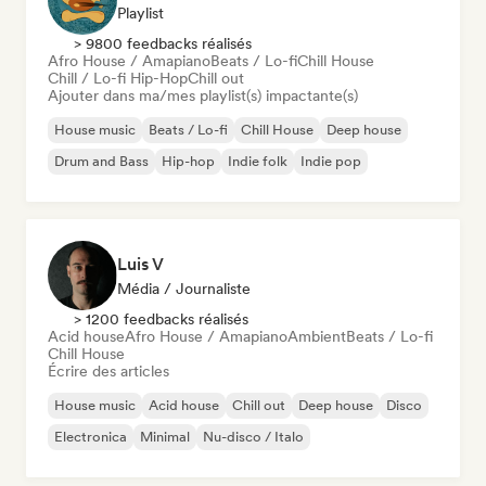
Playlist
> 9800 feedbacks réalisés
Afro House / Amapiano
Beats / Lo-fi
Chill House
Chill / Lo-fi Hip-Hop
Chill out
Ajouter dans ma/mes playlist(s) impactante(s)
House music
Beats / Lo-fi
Chill House
Deep house
Drum and Bass
Hip-hop
Indie folk
Indie pop
Luis V
Média / Journaliste
> 1200 feedbacks réalisés
Acid house
Afro House / Amapiano
Ambient
Beats / Lo-fi
Chill House
Écrire des articles
House music
Acid house
Chill out
Deep house
Disco
Electronica
Minimal
Nu-disco / Italo