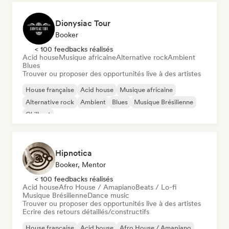
Dionysiac Tour
Booker
< 100 feedbacks réalisés
Acid house
Musique africaine
Alternative rock
Ambient
Blues
Trouver ou proposer des opportunités live à des artistes
House française
Acid house
Musique africaine
Alternative rock
Ambient
Blues
Musique Brésilienne
Chill out
Hipnotica
Booker, Mentor
< 100 feedbacks réalisés
Acid house
Afro House / Amapiano
Beats / Lo-fi
Musique Brésilienne
Dance music
Trouver ou proposer des opportunités live à des artistes
Ecrire des retours détaillés/constructifs
House française
Acid house
Afro House / Amapiano