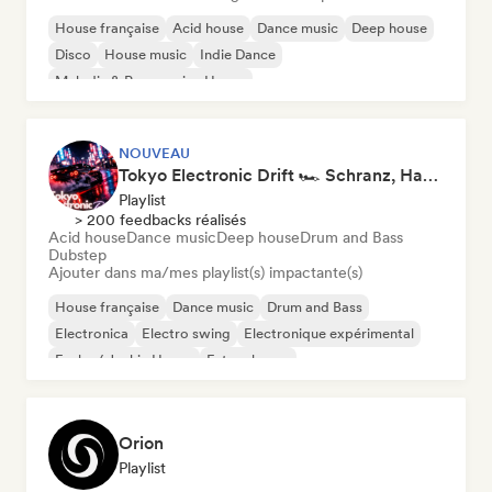
House française
Acid house
Dance music
Deep house
Disco
House music
Indie Dance
Melodic & Progressive House
NOUVEAU
Tokyo Electronic Drift 🏎️ Schranz, Hard Techno & Anime EDM
Playlist
> 200 feedbacks réalisés
Acid house
Dance music
Deep house
Drum and Bass
Dubstep
Ajouter dans ma/mes playlist(s) impactante(s)
House française
Dance music
Drum and Bass
Electronica
Electro swing
Electronique expérimental
Funky / Jackin House
Future house
Orion
Playlist