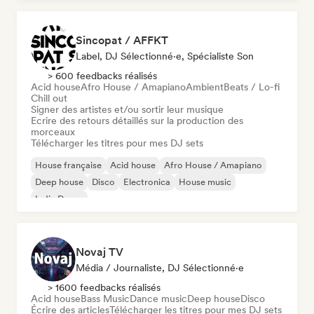
Sincopat / AFFKT
Label, DJ Sélectionné·e, Spécialiste Son
> 600 feedbacks réalisés
Acid house
Afro House / Amapiano
Ambient
Beats / Lo-fi
Chill out
Signer des artistes et/ou sortir leur musique
Ecrire des retours détaillés sur la production des
morceaux
Télécharger les titres pour mes DJ sets
House française
Acid house
Afro House / Amapiano
Deep house
Disco
Electronica
House music
Indie Dance
Novaj TV
Média / Journaliste, DJ Sélectionné·e
> 1600 feedbacks réalisés
Acid house
Bass Music
Dance music
Deep house
Disco
Écrire des articles
Télécharger les titres pour mes DJ sets