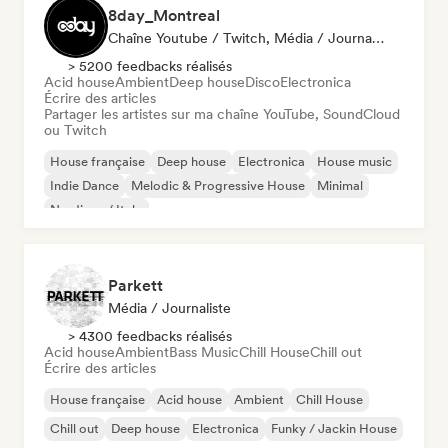
8day_Montreal
Chaîne Youtube / Twitch, Média / Journaliste
> 5200 feedbacks réalisés
Acid house
Ambient
Deep house
Disco
Electronica
Écrire des articles
Partager les artistes sur ma chaîne YouTube, SoundCloud
ou Twitch
House française
Deep house
Electronica
House music
Indie Dance
Melodic & Progressive House
Minimal
Nu-disco / Italo
Parkett
Média / Journaliste
> 4300 feedbacks réalisés
Acid house
Ambient
Bass Music
Chill House
Chill out
Écrire des articles
House française
Acid house
Ambient
Chill House
Chill out
Deep house
Electronica
Funky / Jackin House