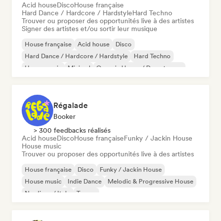
Acid house
Disco
House française
Hard Dance / Hardcore / Hardstyle
Hard Techno
Trouver ou proposer des opportunités live à des artistes
Signer des artistes et/ou sortir leur musique
House française
Acid house
Disco
Hard Dance / Hardcore / Hardstyle
Hard Techno
House music
Minimal
Organic House / Downtempo
Régalade
Booker
> 300 feedbacks réalisés
Acid house
Disco
House française
Funky / Jackin House
House music
Trouver ou proposer des opportunités live à des artistes
House française
Disco
Funky / Jackin House
House music
Indie Dance
Melodic & Progressive House
Nu-disco / Italo
Trance