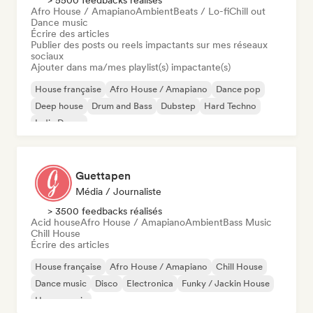
> 5500 feedbacks réalisés
Afro House / Amapiano
Ambient
Beats / Lo-fi
Chill out
Dance music
Écrire des articles
Publier des posts ou reels impactants sur mes réseaux
sociaux
Ajouter dans ma/mes playlist(s) impactante(s)
House française
Afro House / Amapiano
Dance pop
Deep house
Drum and Bass
Dubstep
Hard Techno
Indie Dance
Guettapen
Média / Journaliste
> 3500 feedbacks réalisés
Acid house
Afro House / Amapiano
Ambient
Bass Music
Chill House
Écrire des articles
House française
Afro House / Amapiano
Chill House
Dance music
Disco
Electronica
Funky / Jackin House
House music