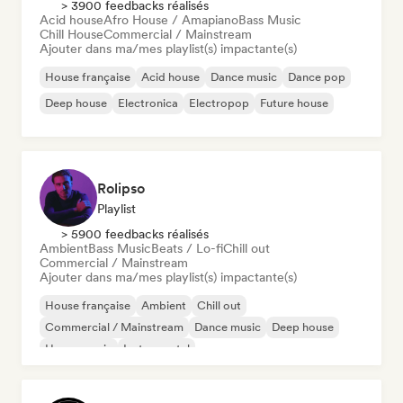
> 3900 feedbacks réalisés
Acid house
Afro House / Amapiano
Bass Music
Chill House
Commercial / Mainstream
Ajouter dans ma/mes playlist(s) impactante(s)
House française
Acid house
Dance music
Dance pop
Deep house
Electronica
Electropop
Future house
Rolipso
Playlist
> 5900 feedbacks réalisés
Ambient
Bass Music
Beats / Lo-fi
Chill out
Commercial / Mainstream
Ajouter dans ma/mes playlist(s) impactante(s)
House française
Ambient
Chill out
Commercial / Mainstream
Dance music
Deep house
House music
Instrumental