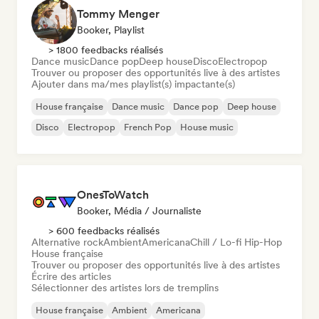
Tommy Menger
Booker, Playlist
> 1800 feedbacks réalisés
Dance music
Dance pop
Deep house
Disco
Electropop
Trouver ou proposer des opportunités live à des artistes
Ajouter dans ma/mes playlist(s) impactante(s)
House française
Dance music
Dance pop
Deep house
Disco
Electropop
French Pop
House music
OnesToWatch
Booker, Média / Journaliste
> 600 feedbacks réalisés
Alternative rock
Ambient
Americana
Chill / Lo-fi Hip-Hop
House française
Trouver ou proposer des opportunités live à des artistes
Écrire des articles
Sélectionner des artistes lors de tremplins
House française
Ambient
Americana