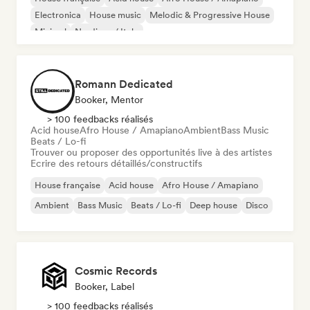
Electronica
House music
Melodic & Progressive House
Minimal
Nu-disco / Italo
Romann Dedicated
Booker, Mentor
> 100 feedbacks réalisés
Acid house
Afro House / Amapiano
Ambient
Bass Music
Beats / Lo-fi
Trouver ou proposer des opportunités live à des artistes
Ecrire des retours détaillés/constructifs
House française
Acid house
Afro House / Amapiano
Ambient
Bass Music
Beats / Lo-fi
Deep house
Disco
Cosmic Records
Booker, Label
> 100 feedbacks réalisés