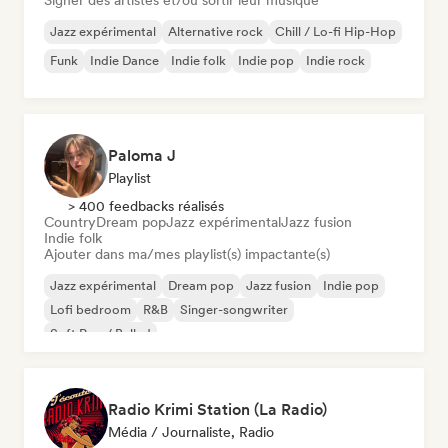
Signer des artistes et/ou sortir leur musique
Jazz expérimental
Alternative rock
Chill / Lo-fi Hip-Hop
Funk
Indie Dance
Indie folk
Indie pop
Indie rock
Paloma J
Playlist
> 400 feedbacks réalisés
Country
Dream pop
Jazz expérimental
Jazz fusion
Indie folk
Ajouter dans ma/mes playlist(s) impactante(s)
Jazz expérimental
Dream pop
Jazz fusion
Indie pop
Lofi bedroom
R&B
Singer-songwriter
Soft Pop / Ballad
Radio Krimi Station (La Radio)
Média / Journaliste, Radio