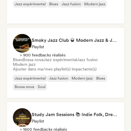
Jazz expérimental
Blues
Jazz fusion
Modern jazz
Smoky Jazz Club 🥃 Modern Jazz & Jazz Fusion to Sip an Old Fashioned to
Playlist
> 900 feedbacks réalisés
Blues
Bossa nova
Jazz expérimental
Jazz fusion
Modern jazz
Ajouter dans ma/mes playlist(s) impactante(s)
Jazz expérimental
Jazz fusion
Modern jazz
Blues
Bossa nova
Soul
Study Jam Sessions 📚 Indie Folk, Dream Pop & Singer-Songwriter
Playlist
> 1600 feedbacks réalisés