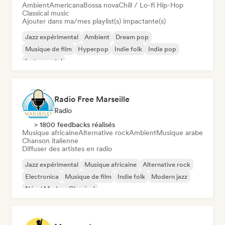
Ambient
Americana
Bossa nova
Chill / Lo-fi Hip-Hop
Classical music
Ajouter dans ma/mes playlist(s) impactante(s)
Jazz expérimental
Ambient
Dream pop
Musique de film
Hyperpop
Indie folk
Indie pop
Instrumental
Radio Free Marseille
Radio
> 1800 feedbacks réalisés
Musique africaine
Alternative rock
Ambient
Musique arabe
Chanson italienne
Diffuser des artistes en radio
Jazz expérimental
Musique africaine
Alternative rock
Electronica
Musique de film
Indie folk
Modern jazz
Néo / Modern Classical