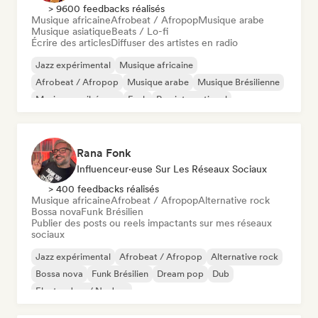
> 9600 feedbacks réalisés
Musique africaine
Afrobeat / Afropop
Musique arabe
Musique asiatique
Beats / Lo-fi
Écrire des articles
Diffuser des artistes en radio
Jazz expérimental
Musique africaine
Afrobeat / Afropop
Musique arabe
Musique Brésilienne
Musique caribéenne
Funk
Rap international
Rana Fonk
Influenceur·euse Sur Les Réseaux Sociaux
> 400 feedbacks réalisés
Musique africaine
Afrobeat / Afropop
Alternative rock
Bossa nova
Funk Brésilien
Publier des posts ou reels impactants sur mes réseaux
sociaux
Jazz expérimental
Afrobeat / Afropop
Alternative rock
Bossa nova
Funk Brésilien
Dream pop
Dub
Electro Jazz / Nu Jazz