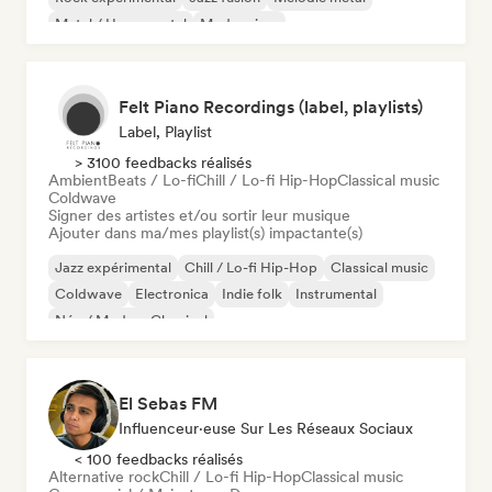
Metal / Heavy metal
Modern jazz
Felt Piano Recordings (label, playlists)
Label, Playlist
> 3100 feedbacks réalisés
Ambient
Beats / Lo-fi
Chill / Lo-fi Hip-Hop
Classical music
Coldwave
Signer des artistes et/ou sortir leur musique
Ajouter dans ma/mes playlist(s) impactante(s)
Jazz expérimental
Chill / Lo-fi Hip-Hop
Classical music
Coldwave
Electronica
Indie folk
Instrumental
Néo / Modern Classical
El Sebas FM
Influenceur·euse Sur Les Réseaux Sociaux
< 100 feedbacks réalisés
Alternative rock
Chill / Lo-fi Hip-Hop
Classical music