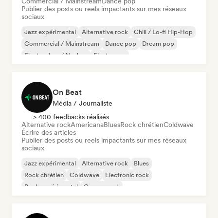
Commercial / Mainstream
Dance pop
Publier des posts ou reels impactants sur mes réseaux
sociaux
Jazz expérimental
Alternative rock
Chill / Lo-fi Hip-Hop
Commercial / Mainstream
Dance pop
Dream pop
Electro Jazz / Nu Jazz
Electropop
On Beat
Média / Journaliste
> 400 feedbacks réalisés
Alternative rock
Americana
Blues
Rock chrétien
Coldwave
Écrire des articles
Publier des posts ou reels impactants sur mes réseaux
sociaux
Jazz expérimental
Alternative rock
Blues
Rock chrétien
Coldwave
Electronic rock
Rock expérimental
Garage rock