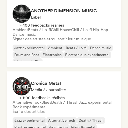
ANOTHER DIMENSION MUSIC
Label
> 400 feedbacks réalisés
Ambient
Beats / Lo-fi
Chill House
Chill / Lo-fi Hip-Hop
Dance music
Signer des artistes et/ou sortir leur musique
Jazz expérimental
Ambient
Beats / Lo-fi
Dance music
Drum and Bass
Electronica
Electronique expérimental
Musique de film
Crónica Metal
Média / Journaliste
> 1100 feedbacks réalisés
Alternative rock
Blues
Death / Thrash
Jazz expérimental
Rock expérimental
Écrire des articles
Jazz expérimental
Alternative rock
Death / Thrash
Rock expérimental
Jazz fusion
Melodic metal