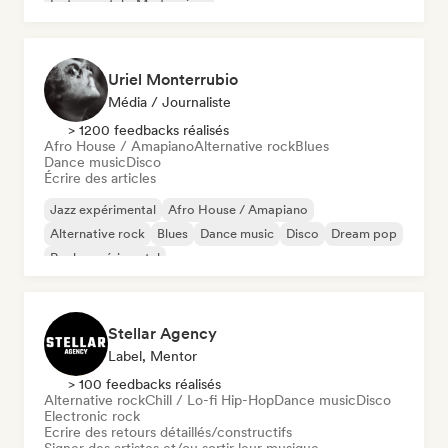
Instrumental
Modern jazz
Uriel Monterrubio
Média / Journaliste
> 1200 feedbacks réalisés
Afro House / Amapiano
Alternative rock
Blues
Dance music
Disco
Écrire des articles
Jazz expérimental
Afro House / Amapiano
Alternative rock
Blues
Dance music
Disco
Dream pop
Rock expérimental
Stellar Agency
Label, Mentor
> 100 feedbacks réalisés
Alternative rock
Chill / Lo-fi Hip-Hop
Dance music
Disco
Electronic rock
Ecrire des retours détaillés/constructifs