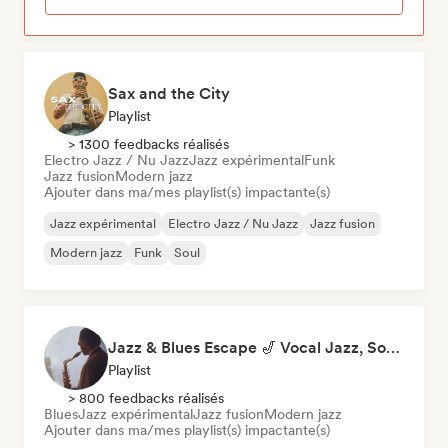
Sax and the City
Playlist
> 1300 feedbacks réalisés
Electro Jazz / Nu Jazz
Jazz expérimental
Funk
Jazz fusion
Modern jazz
Ajouter dans ma/mes playlist(s) impactante(s)
Jazz expérimental
Electro Jazz / Nu Jazz
Jazz fusion
Modern jazz
Funk
Soul
Jazz & Blues Escape 🎷 Vocal Jazz, Soul Blues & Classic Standards
Playlist
> 800 feedbacks réalisés
Blues
Jazz expérimental
Jazz fusion
Modern jazz
Ajouter dans ma/mes playlist(s) impactante(s)