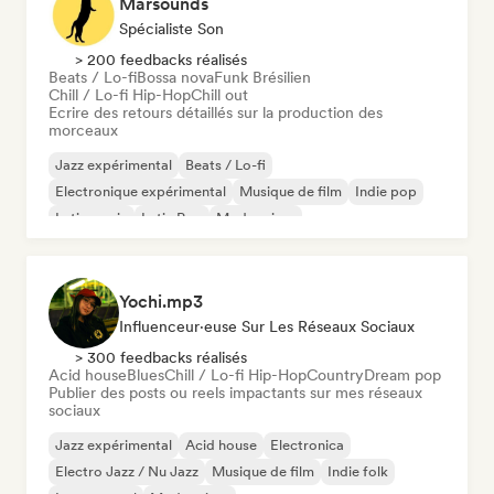
Marsounds
Spécialiste Son
> 200 feedbacks réalisés
Beats / Lo-fi
Bossa nova
Funk Brésilien
Chill / Lo-fi Hip-Hop
Chill out
Ecrire des retours détaillés sur la production des
morceaux
Jazz expérimental
Beats / Lo-fi
Electronique expérimental
Musique de film
Indie pop
Latin music
Latin Pop
Modern jazz
Yochi.mp3
Influenceur·euse Sur Les Réseaux Sociaux
> 300 feedbacks réalisés
Acid house
Blues
Chill / Lo-fi Hip-Hop
Country
Dream pop
Publier des posts ou reels impactants sur mes réseaux
sociaux
Jazz expérimental
Acid house
Electronica
Electro Jazz / Nu Jazz
Musique de film
Indie folk