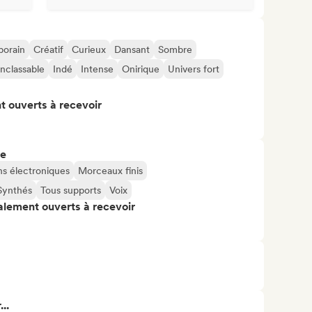
orain
Créatif
Curieux
Dansant
Sombre
Inclassable
Indé
Intense
Onirique
Univers fort
t ouverts à recevoir
re
s électroniques
Morceaux finis
Synthés
Tous supports
Voix
alement ouverts à recevoir
..