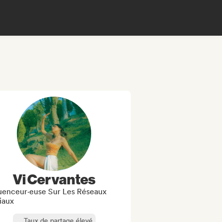
Vi Cervantes
luenceur·euse Sur Les Réseaux
iaux
Taux de partage élevé