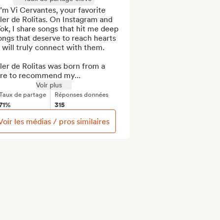
I’m Vi Cervantes, your favorite 
er de Rolitas. On Instagram and 
ok, I share songs that hit me deep
ngs that deserve to reach hearts 
 will truly connect with them.

er de Rolitas was born from a 
ire to recommend my...
Voir plus
Taux de partage
Réponses données
71%
315
Voir les médias / pros similaires