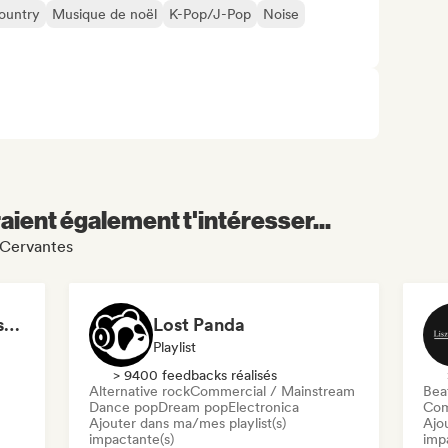
ountry
Musique de noël
K-Pop/J-Pop
Noise
aient également t'intéresser...
i Cervantes
New Female Pop Artists 2026
Lost Panda
Playlist
> 9400 feedbacks réalisés
Alternative rock
Commercial / Mainstream
Beat
Dance pop
Dream pop
Electronica
Com
Ajouter dans ma/mes playlist(s)
Ajo
impactante(s)
imp