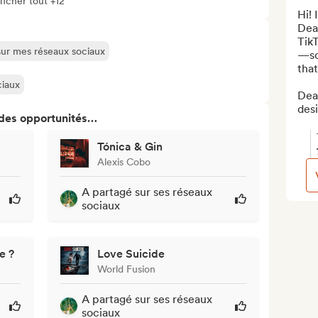
ficher tout +12
Hi! 
Deal
TikT
 sur mes réseaux sociaux
—so
that
ciaux
Deal
des
 des opportunités…
Tónica & Gin
Alexis Cobo
A partagé sur ses réseaux
sociaux
e ?
Love Suicide
World Fusion
A partagé sur ses réseaux
sociaux