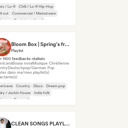
ts / Lo-fi
Chill / Lo-fi Hip-Hop
ll out
Commercial / Mainstream
ie pop
Pop international
Pop/J-Pop
Pop soul
Bloom Box | Spring’s freshest tracks
Playlist
> 1100 feedbacks réalisés
ricana
Bossa nova
Musique Chrétienne
ntry
Deutschpop/German Pop
uter dans ma/mes playlist(s)
actante(s)
ericana
Country
Disco
Dream pop
ky / Jackin House
Indie folk
ie pop
Pop soul
CLEAN SONGS PLAYLIST