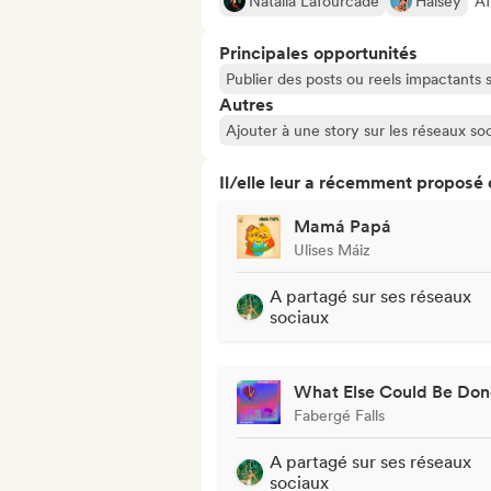
Natalia Lafourcade
Halsey
Af
Principales opportunités
Publier des posts ou reels impactants
Autres
Ajouter à une story sur les réseaux so
Il/elle leur a récemment proposé
Mamá Papá
Ulises Máiz
A partagé sur ses réseaux
sociaux
What Else Could Be Don
Fabergé Falls
A partagé sur ses réseaux
sociaux