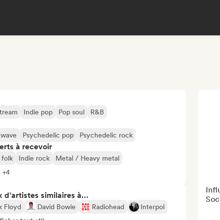
stream
Indie pop
Pop soul
R&B
 wave
Psychedelic pop
Psychedelic rock
erts à recevoir
 folk
Indie rock
Metal / Heavy metal
t +4
Inf
 d’artistes similaires à…
Soc
k Floyd
David Bowie
Radiohead
Interpol