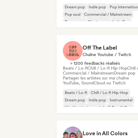
Dream pop
Indie pop
Pop internation
Pop soul
Commercial / Mainstream
Dance pop
Electropop
Latin Pop
Off The Label
Chaîne Youtube / Twitch
> 1200 feedbacks réalisés
Beats / Lo-fi
Chill / Lo-fi Hip-Hop
Chill 
Commercial / Mainstream
Dream pop
Partager les artistes sur ma chaîne
YouTube, SoundCloud ou Twitch
Beats / Lo-fi
Chill / Lo-fi Hip-Hop
Dream pop
Indie pop
Instrumental
Hip-Hop instrumental
K-Pop/J-Pop
Pop soul
Love in All Colors