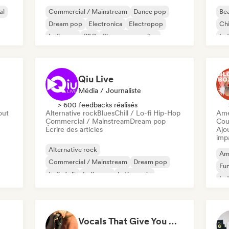
al
Commercial / Mainstream
Dance pop
Bea
Dream pop
Electronica
Electropop
Chi
Indie pop
R&B
Singer-songwriter
Ind
K-
Qiu Live
Média / Journaliste
> 600 feedbacks réalisés
out
Alternative rock
Blues
Chill / Lo-fi Hip-Hop
Ame
Commercial / Mainstream
Dream pop
Cou
Écrire des articles
Ajo
imp
Alternative rock
Am
Commercial / Mainstream
Dream pop
Fun
Indie folk
Indie pop
Latin music
Ind
New wave
Punk Rock
Vocals That Give You Chills