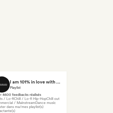
I am 101% in love with you
Playlist
> 4600 feedbacks réalisés
s / Lo-fi
Chill / Lo-fi Hip-Hop
Chill out
mercial / Mainstream
Dance music
uter dans ma/mes playlist(s)
actante(s)