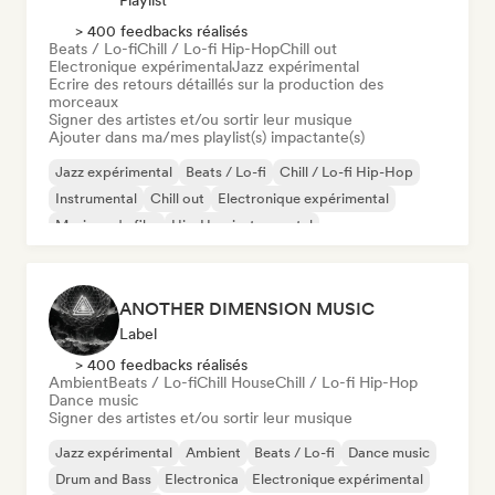
Playlist
> 400 feedbacks réalisés
Beats / Lo-fi
Chill / Lo-fi Hip-Hop
Chill out
Electronique expérimental
Jazz expérimental
Ecrire des retours détaillés sur la production des
morceaux
Signer des artistes et/ou sortir leur musique
Ajouter dans ma/mes playlist(s) impactante(s)
Jazz expérimental
Beats / Lo-fi
Chill / Lo-fi Hip-Hop
Instrumental
Chill out
Electronique expérimental
Musique de film
Hip-Hop instrumental
ANOTHER DIMENSION MUSIC
Label
> 400 feedbacks réalisés
Ambient
Beats / Lo-fi
Chill House
Chill / Lo-fi Hip-Hop
Dance music
Signer des artistes et/ou sortir leur musique
Jazz expérimental
Ambient
Beats / Lo-fi
Dance music
Drum and Bass
Electronica
Electronique expérimental