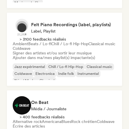
Musique de film
Felt Piano Recordings (label, playlists)
Label, Playlist
> 3100 feedbacks réalisés
Ambient
Beats / Lo-fi
Chill / Lo-fi Hip-Hop
Classical music
Coldwave
Signer des artistes et/ou sortir leur musique
Ajouter dans ma/mes playlist(s) impactante(s)
Jazz expérimental
Chill / Lo-fi Hip-Hop
Classical music
Coldwave
Electronica
Indie folk
Instrumental
Néo / Modern Classical
On Beat
Média / Journaliste
> 400 feedbacks réalisés
Alternative rock
Americana
Blues
Rock chrétien
Coldwave
Écrire des articles