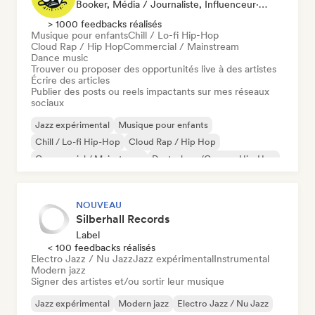
Booker, Média / Journaliste, Influenceur·euse Sur Les Réseaux Sociaux
> 1000 feedbacks réalisés
Musique pour enfants
Chill / Lo-fi Hip-Hop
Cloud Rap / Hip Hop
Commercial / Mainstream
Dance music
Trouver ou proposer des opportunités live à des artistes
Écrire des articles
Publier des posts ou reels impactants sur mes réseaux
sociaux
Jazz expérimental
Musique pour enfants
Chill / Lo-fi Hip-Hop
Cloud Rap / Hip Hop
Commercial / Mainstream
Deutschrap/German Hip-Hop
Electronica
Hip-hop
NOUVEAU
Silberhall Records
Label
< 100 feedbacks réalisés
Electro Jazz / Nu Jazz
Jazz expérimental
Instrumental
Modern jazz
Signer des artistes et/ou sortir leur musique
Jazz expérimental
Modern jazz
Electro Jazz / Nu Jazz