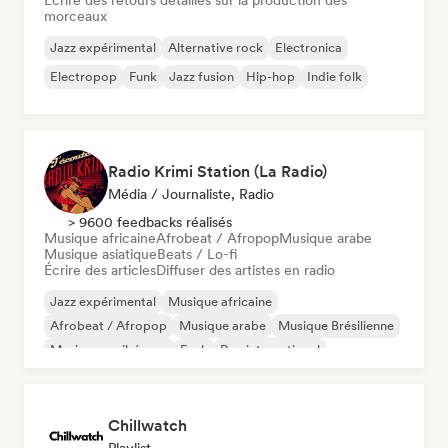
Ecrire des retours détaillés sur la production des
morceaux
Jazz expérimental
Alternative rock
Electronica
Electropop
Funk
Jazz fusion
Hip-hop
Indie folk
Radio Krimi Station (La Radio)
Média / Journaliste, Radio
> 9600 feedbacks réalisés
Musique africaine
Afrobeat / Afropop
Musique arabe
Musique asiatique
Beats / Lo-fi
Écrire des articles
Diffuser des artistes en radio
Jazz expérimental
Musique africaine
Afrobeat / Afropop
Musique arabe
Musique Brésilienne
Musique caribéenne
Funk
Rap international
Chillwatch