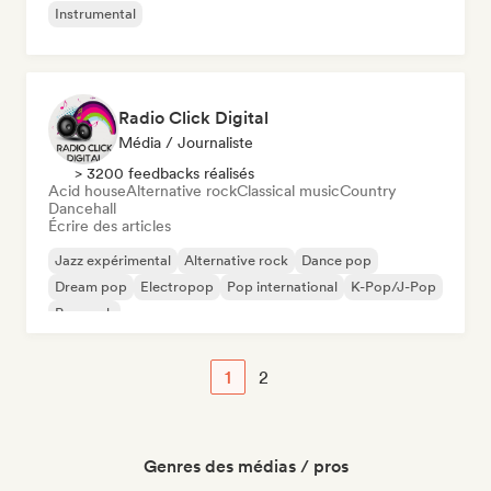
Instrumental
Radio Click Digital
Média / Journaliste
> 3200 feedbacks réalisés
Acid house
Alternative rock
Classical music
Country
Dancehall
Écrire des articles
Jazz expérimental
Alternative rock
Dance pop
Dream pop
Electropop
Pop international
K-Pop/J-Pop
Pop rock
1
2
Genres des médias / pros