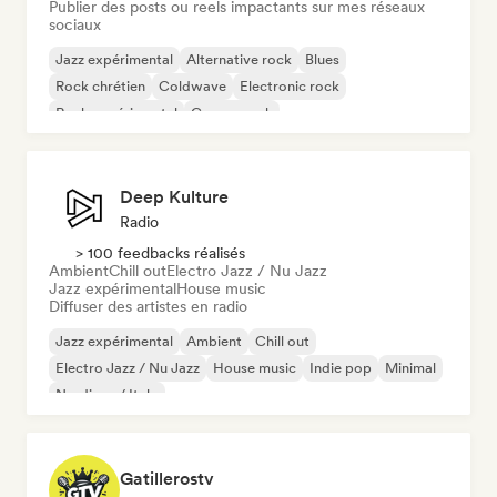
Publier des posts ou reels impactants sur mes réseaux
sociaux
Jazz expérimental
Alternative rock
Blues
Rock chrétien
Coldwave
Electronic rock
Rock expérimental
Garage rock
Deep Kulture
Radio
> 100 feedbacks réalisés
Ambient
Chill out
Electro Jazz / Nu Jazz
Jazz expérimental
House music
Diffuser des artistes en radio
Jazz expérimental
Ambient
Chill out
Electro Jazz / Nu Jazz
House music
Indie pop
Minimal
Nu-disco / Italo
Gatillerostv