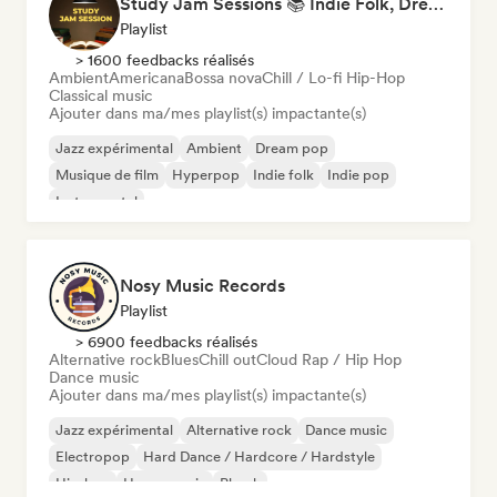
Study Jam Sessions 📚 Indie Folk, Dream Pop & Singer-Songwriter
Playlist
> 1600 feedbacks réalisés
Ambient
Americana
Bossa nova
Chill / Lo-fi Hip-Hop
Classical music
Ajouter dans ma/mes playlist(s) impactante(s)
Jazz expérimental
Ambient
Dream pop
Musique de film
Hyperpop
Indie folk
Indie pop
Instrumental
Nosy Music Records
Playlist
> 6900 feedbacks réalisés
Alternative rock
Blues
Chill out
Cloud Rap / Hip Hop
Dance music
Ajouter dans ma/mes playlist(s) impactante(s)
Jazz expérimental
Alternative rock
Dance music
Electropop
Hard Dance / Hardcore / Hardstyle
Hip-hop
House music
Phonk