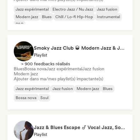
Jazz expérimental
Electro Jazz / Nu Jazz
Jazz fusion
Modern jazz
Blues
Chill / Lo-fi Hip-Hop
Instrumental
R&B
Smoky Jazz Club 🥃 Modern Jazz & Jazz Fusion to Sip an Old Fashioned to
Playlist
> 900 feedbacks réalisés
Blues
Bossa nova
Jazz expérimental
Jazz fusion
Modern jazz
Ajouter dans ma/mes playlist(s) impactante(s)
Jazz expérimental
Jazz fusion
Modern jazz
Blues
Bossa nova
Soul
Jazz & Blues Escape 🎷 Vocal Jazz, Soul Blues & Classic Standards
Playlist