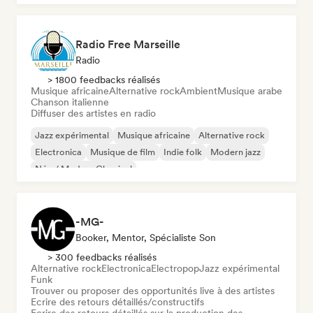
Radio Free Marseille
Radio
> 1800 feedbacks réalisés
Musique africaine
Alternative rock
Ambient
Musique arabe
Chanson italienne
Diffuser des artistes en radio
Jazz expérimental
Musique africaine
Alternative rock
Electronica
Musique de film
Indie folk
Modern jazz
Néo / Modern Classical
-MG-
Booker, Mentor, Spécialiste Son
> 300 feedbacks réalisés
Alternative rock
Electronica
Electropop
Jazz expérimental
Funk
Trouver ou proposer des opportunités live à des artistes
Ecrire des retours détaillés/constructifs