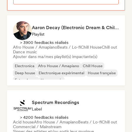
Aaron Decay (Electronic Dream & Chill Electronic Dream playlists)
Playlist
> 3900 feedbacks réalisés
Afro House / Amapiano
Beats / Lo-fi
Chill House
Chill out
Dance music
Ajouter dans ma/mes playlist(s) impactante(s)
Electronica
Afro House / Amapiano
Chill House
Deep house
Electronique expérimental
House française
Future house
House music
Spectrum Recordings
Label
> 4200 feedbacks réalisés
Acid house
Afro House / Amapiano
Beats / Lo-fi
Chill out
Commercial / Mainstream
Signer des artistes et/ou sortir leur musique