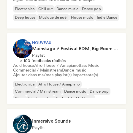
Electronica
Chill out
Dance music
Dance pop
Deep house
Musique de noël
House music
Indie Dance
NOUVEAU
Mainstage ⚡ Festival EDM, Big Room & House Anthems
Playlist
> 100 feedbacks réalisés
Acid house
Afro House / Amapiano
Bass Music
Commercial / Mainstream
Dance music
Ajouter dans ma/mes playlist(s) impactante(s)
Electronica
Afro House / Amapiano
Commercial / Mainstream
Dance music
Dance pop
Disco
Electro swing
Funky / Jackin House
Inmersive Sounds
Playlist