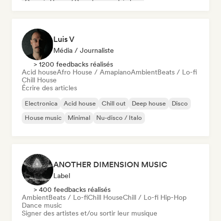
Organic House / Downtempo
Trip hop
Luis V
Média / Journaliste
> 1200 feedbacks réalisés
Acid house
Afro House / Amapiano
Ambient
Beats / Lo-fi
Chill House
Écrire des articles
Electronica
Acid house
Chill out
Deep house
Disco
House music
Minimal
Nu-disco / Italo
ANOTHER DIMENSION MUSIC
Label
> 400 feedbacks réalisés
Ambient
Beats / Lo-fi
Chill House
Chill / Lo-fi Hip-Hop
Dance music
Signer des artistes et/ou sortir leur musique