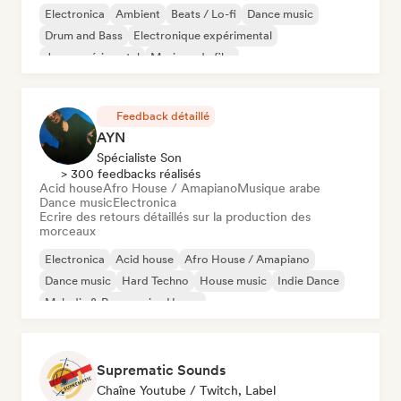
Electronica
Ambient
Beats / Lo-fi
Dance music
Drum and Bass
Electronique expérimental
Jazz expérimental
Musique de film
Feedback détaillé
AYN
Spécialiste Son
> 300 feedbacks réalisés
Acid house
Afro House / Amapiano
Musique arabe
Dance music
Electronica
Ecrire des retours détaillés sur la production des
morceaux
Electronica
Acid house
Afro House / Amapiano
Dance music
Hard Techno
House music
Indie Dance
Melodic & Progressive House
Suprematic Sounds
Chaîne Youtube / Twitch, Label