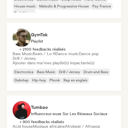
House music
Melodic & Progressive House
Psy-Trance
Tech House
GymTok
Playlist
> 2100 feedbacks réalisés
Bass Music
Beats / Lo-fi
Dance music
Dance pop
Drill / Jersey
Ajouter dans ma/mes playlist(s) impactante(s)
Electronica
Bass Music
Drill / Jersey
Drum and Bass
Dubstep
Hip-hop
Phonk
Rap en anglais
Tumbao
Influenceur·euse Sur Les Réseaux Sociaux
> 900 feedbacks réalisés
Acid house
Musique africaine
Afrobeat / Afropop