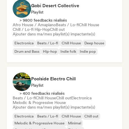
Gobi Desert Collective
Playlist
> 9800 feedbacks réalisés
Afro House / Amapiano
Beats / Lo-fi
Chill House
Chill / Lo-fi Hip-Hop
Chill out
Ajouter dans ma/mes playlist(s) impactante(s)
Electronica
Beats / Lo-fi
Chill House
Deep house
Drum and Bass
Hip-hop
Indie folk
Indie pop
Poolside Electro Chill
Playlist
> 400 feedbacks réalisés
Beats / Lo-fi
Chill House
Chill out
Electronica
Melodic & Progressive House
Ajouter dans ma/mes playlist(s) impactante(s)
Electronica
Beats / Lo-fi
Chill House
Chill out
Melodic & Progressive House
Minimal