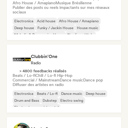
Afro House / Amapiano
Musique Brésilienne
Publier des posts ou reels impactants sur mes réseaux
sociaux
Electronica
Acid house
Afro House / Amapiano
Deep house
Funky / Jackin House
House music
Melodic & Progressive House
Nu-disco / Italo
Clubbin'One
Radio
> 4800 feedbacks réalisés
Beats / Lo-fi
Chill / Lo-fi Hip-Hop
Commercial / Mainstream
Dance music
Dance pop
Diffuser des artistes en radio
Electronica
Beats / Lo-fi
Dance music
Deep house
Drum and Bass
Dubstep
Electro swing
Electronique expérimental