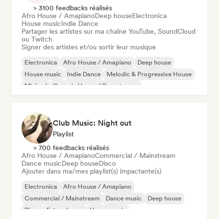
> 3100 feedbacks réalisés
Afro House / Amapiano
Deep house
Electronica
House music
Indie Dance
Partager les artistes sur ma chaîne YouTube, SoundCloud
ou Twitch
Signer des artistes et/ou sortir leur musique
Electronica
Afro House / Amapiano
Deep house
House music
Indie Dance
Melodic & Progressive House
Minimal
Organic House / Downtempo
Club Music: Night out
Playlist
> 700 feedbacks réalisés
Afro House / Amapiano
Commercial / Mainstream
Dance music
Deep house
Disco
Ajouter dans ma/mes playlist(s) impactante(s)
Electronica
Afro House / Amapiano
Commercial / Mainstream
Dance music
Deep house
Disco
Future house
House music