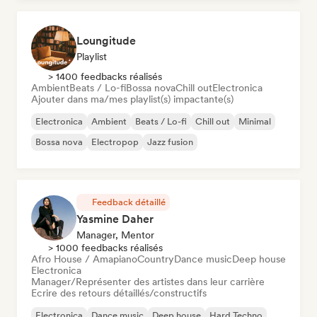
Loungitude
Playlist
> 1400 feedbacks réalisés
Ambient
Beats / Lo-fi
Bossa nova
Chill out
Electronica
Ajouter dans ma/mes playlist(s) impactante(s)
Electronica
Ambient
Beats / Lo-fi
Chill out
Minimal
Bossa nova
Electropop
Jazz fusion
Feedback détaillé
Yasmine Daher
Manager, Mentor
> 1000 feedbacks réalisés
Afro House / Amapiano
Country
Dance music
Deep house
Electronica
Manager/Représenter des artistes dans leur carrière
Ecrire des retours détaillés/constructifs
Electronica
Dance music
Deep house
Hard Techno