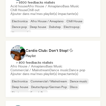
> 9300 feedbacks réalisés
Acid house
Afro House / Amapiano
Bass Music
Chill House
Chill out
Ajouter dans ma/mes playlist(s) impactante(s)
Electronica
Afro House / Amapiano
Chill House
Dance pop
Deep house
Dubstep
Electropop
House music
Cardio Club: Don't Stop! 💦
Playlist
> 800 feedbacks réalisés
Afro House / Amapiano
Bass Music
Commercial / Mainstream
Dance music
Dance pop
Ajouter dans ma/mes playlist(s) impactante(s)
Electronica
Commercial / Mainstream
Dance music
Deep house
Deutschpop/German Pop
Disco
Electropop
French Pop