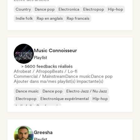
Country
Dance pop
Electronica
Electropop
Hip-hop
Indie folk
Rap en anglais
Rap francais
Music Connoisseur
Playlist
> 5600 feedbacks réalisés
Afrobeat / Afropop
Beats / Lo-fi
Commercial / Mainstream
Dance music
Dance pop
Ajouter dans ma/mes playlist(s) impactante(s)
Dance music
Dance pop
Electro Jazz / Nu Jazz
Electropop
Electronique expérimental
Hip-hop
Indie folk
Rap francais
Greesha
Playlist