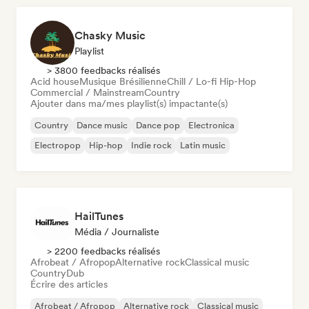
Chasky Music
Playlist
> 3800 feedbacks réalisés
Acid house
Musique Brésilienne
Chill / Lo-fi Hip-Hop
Commercial / Mainstream
Country
Ajouter dans ma/mes playlist(s) impactante(s)
Country
Dance music
Dance pop
Electronica
Electropop
Hip-hop
Indie rock
Latin music
HailTunes
Média / Journaliste
> 2200 feedbacks réalisés
Afrobeat / Afropop
Alternative rock
Classical music
Country
Dub
Écrire des articles
Afrobeat / Afropop
Alternative rock
Classical music