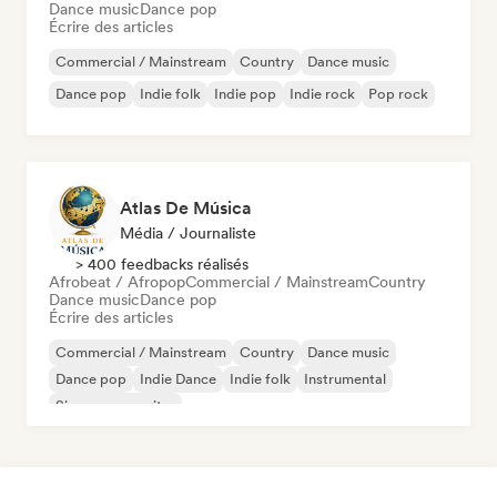
Dance music
Dance pop
Écrire des articles
Commercial / Mainstream
Country
Dance music
Dance pop
Indie folk
Indie pop
Indie rock
Pop rock
Atlas De Música
Média / Journaliste
> 400 feedbacks réalisés
Afrobeat / Afropop
Commercial / Mainstream
Country
Dance music
Dance pop
Écrire des articles
Commercial / Mainstream
Country
Dance music
Dance pop
Indie Dance
Indie folk
Instrumental
Singer-songwriter