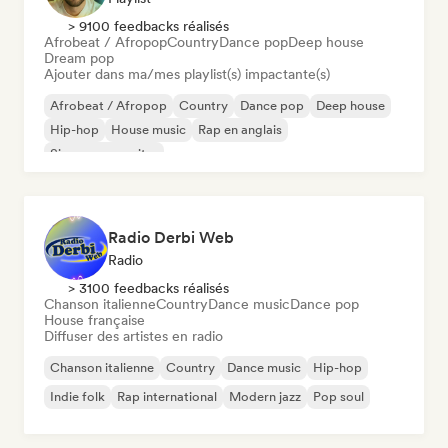
> 9100 feedbacks réalisés
Afrobeat / Afropop
Country
Dance pop
Deep house
Dream pop
Ajouter dans ma/mes playlist(s) impactante(s)
Afrobeat / Afropop
Country
Dance pop
Deep house
Hip-hop
House music
Rap en anglais
Singer-songwriter
Radio Derbi Web
Radio
> 3100 feedbacks réalisés
Chanson italienne
Country
Dance music
Dance pop
House française
Diffuser des artistes en radio
Chanson italienne
Country
Dance music
Hip-hop
Indie folk
Rap international
Modern jazz
Pop soul