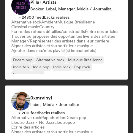
Pillar Artists
Booker, Label, Manager, Média / Journaliste, Mentor, Playlist
> 24300 feedbacks réalisés
Alternative rock
Ambient
Musique Brésilienne
Classical music
Country
Ecrire des retours détaillés/constructifs
Écrire des articles
Trouver ou proposer des opportunités live à des artistes
Manager/Représenter des artistes dans leur carrière
Signer des artistes et/ou sortir leur musique
Ajouter dans ma/mes playlist(s) impactante(s)
Dream pop
Alternative rock
Musique Brésilienne
Indie folk
Indie pop
Indie rock
Pop rock
Progressive rock
0xmrvinyl
Label, Média / Journaliste
> 200 feedbacks réalisés
Alternative rock
Rap chrétien
Dream pop
Electro Jazz / Nu Jazz
Electropop
Écrire des articles
Signer des artistes et/ou sortir leur musique