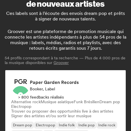
de nouveaux artistes
Ces labels sont à l’écoute des envois dream pop et prêts
à signer de nouveaux talents.
Groover est une plateforme de promotion musicale qui
connecte les artistes indépendants à plus de 54 pros de la
musique : labels, médias, radios et playlists, avec des
retours écrits garantis sous 7 jours.
54
profils correspondant à ta recherche — Plus de 4 000 pros de
la musique disponibles sur
Groover
Paper Garden Records
Booker, Label
> 800 feedbacks réalisés
Alternative rock
Musique asiatique
Funk Brésilien
Dream pop
Electropop
Trouver ou proposer des opportunités live à des artistes
Signer des artistes et/ou sortir leur musique
Dream pop
Electropop
Indie folk
Indie pop
Indie rock