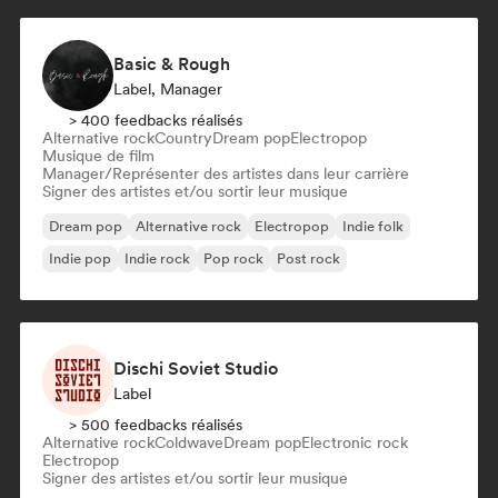
Basic & Rough
Label, Manager
> 400 feedbacks réalisés
Alternative rock
Country
Dream pop
Electropop
Musique de film
Manager/Représenter des artistes dans leur carrière
Signer des artistes et/ou sortir leur musique
Dream pop
Alternative rock
Electropop
Indie folk
Indie pop
Indie rock
Pop rock
Post rock
Dischi Soviet Studio
Label
> 500 feedbacks réalisés
Alternative rock
Coldwave
Dream pop
Electronic rock
Electropop
Signer des artistes et/ou sortir leur musique