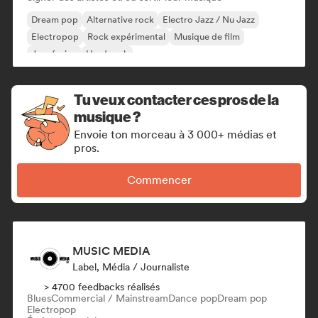
Dream pop
Alternative rock
Electro Jazz / Nu Jazz
Electropop
Rock expérimental
Musique de film
Jazz fusion
Hard rock
Tu veux contacter ces pros de la
musique ?
Envoie ton morceau à 3 000+ médias et
pros.
Commencer
MUSIC MEDIA
Label, Média / Journaliste
> 4700 feedbacks réalisés
Blues
Commercial / Mainstream
Dance pop
Dream pop
Electropop