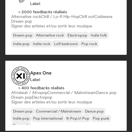
Label
> 2000 feedbacks réalisés
Alternative rock
Chill / Lo-fi Hip-Hop
Chill out
Coldwave
Dream pop
Signer des artistes et/ou sortir leur musique
Dream pop
Alternative rock
Electropop
Indie folk
Indie pop
Indie rock
Lofi bedroom
Pop rock
Apex One
Label
> 400 feedbacks réalisés
Afrobeat / Afropop
Commercial / Mainstream
Dance pop
Dream pop
Electropop
Signer des artistes et/ou sortir leur musique
Dream pop
Commercial / Mainstream
Dance pop
Indie pop
Pop international
K-Pop/J-Pop
Pop punk
Pop rock