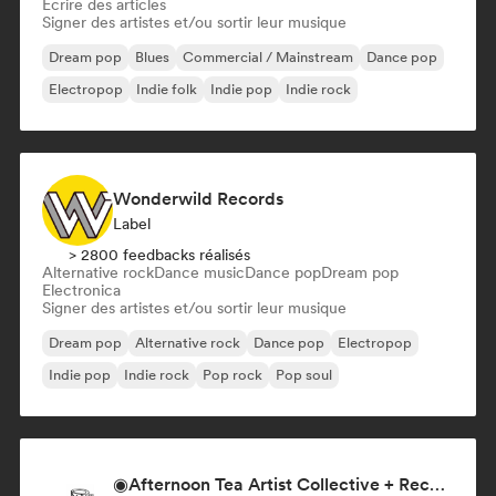
Écrire des articles
Signer des artistes et/ou sortir leur musique
Dream pop
Blues
Commercial / Mainstream
Dance pop
Electropop
Indie folk
Indie pop
Indie rock
Wonderwild Records
Label
> 2800 feedbacks réalisés
Alternative rock
Dance music
Dance pop
Dream pop
Electronica
Signer des artistes et/ou sortir leur musique
Dream pop
Alternative rock
Dance pop
Electropop
Indie pop
Indie rock
Pop rock
Pop soul
◉Afternoon Tea Artist Collective + Record Label◉