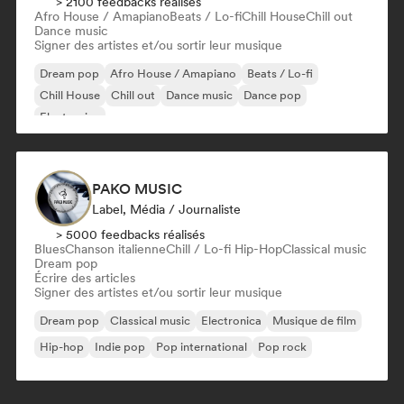
> 2100 feedbacks réalisés
Afro House / Amapiano
Beats / Lo-fi
Chill House
Chill out
Dance music
Signer des artistes et/ou sortir leur musique
Dream pop
Afro House / Amapiano
Beats / Lo-fi
Chill House
Chill out
Dance music
Dance pop
Electronica
PAKO MUSIC
Label, Média / Journaliste
> 5000 feedbacks réalisés
Blues
Chanson italienne
Chill / Lo-fi Hip-Hop
Classical music
Dream pop
Écrire des articles
Signer des artistes et/ou sortir leur musique
Dream pop
Classical music
Electronica
Musique de film
Hip-hop
Indie pop
Pop international
Pop rock