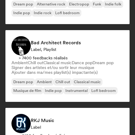
Dream pop
Alternative rock
Electropop
Funk
Indie folk
Indie pop
Indie rock
Lofi bedroom
Bad Architect Records
Label, Playlist
> 7400 feedbacks réalisés
Ambient
Chill out
Classical music
Dance pop
Dream pop
Signer des artistes et/ou sortir leur musique
Ajouter dans ma/mes playlist(s) impactante(s)
Dream pop
Ambient
Chill out
Classical music
Musique de film
Indie pop
Instrumental
Lofi bedroom
RKJ Music
Label