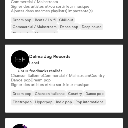
Commercial / Mainstream
Signer des artistes et/ou sortir leur musique
Ajouter dans ma/mes playlist(s) impactante(s)
Dream pop
Beats / Lo-fi
Chill out
Commercial / Mainstream
Dance pop
Deep house
Electronica
House music
Delma Jag Records
Label
> 500 feedbacks réalisés
Chanson italienne
Commercial / Mainstream
Country
Dance pop
Dream pop
Signer des artistes et/ou sortir leur musique
Dream pop
Chanson italienne
Country
Dance pop
Electropop
Hyperpop
Indie pop
Pop international