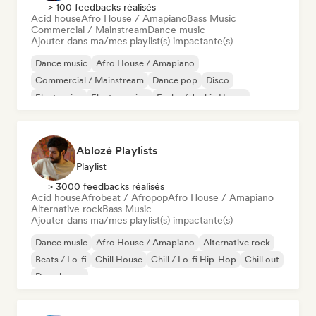
> 100 feedbacks réalisés
Acid house
Afro House / Amapiano
Bass Music
Commercial / Mainstream
Dance music
Ajouter dans ma/mes playlist(s) impactante(s)
Dance music
Afro House / Amapiano
Commercial / Mainstream
Dance pop
Disco
Electronica
Electro swing
Funky / Jackin House
Ablozé Playlists
Playlist
> 3000 feedbacks réalisés
Acid house
Afrobeat / Afropop
Afro House / Amapiano
Alternative rock
Bass Music
Ajouter dans ma/mes playlist(s) impactante(s)
Dance music
Afro House / Amapiano
Alternative rock
Beats / Lo-fi
Chill House
Chill / Lo-fi Hip-Hop
Chill out
Deep house