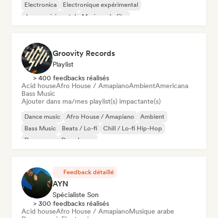
Electronica
Electronique expérimental
Jazz expérimental
Musique de film
Groovity Records
Playlist
> 400 feedbacks réalisés
Acid house
Afro House / Amapiano
Ambient
Americana
Bass Music
Ajouter dans ma/mes playlist(s) impactante(s)
Dance music
Afro House / Amapiano
Ambient
Bass Music
Beats / Lo-fi
Chill / Lo-fi Hip-Hop
Dance pop
Deep house
Feedback détaillé
AYN
Spécialiste Son
> 300 feedbacks réalisés
Acid house
Afro House / Amapiano
Musique arabe