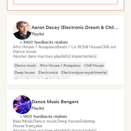
Aaron Decay (Electronic Dream & Chill Electronic Dream playlists)
Playlist
> 3900 feedbacks réalisés
Afro House / Amapiano
Beats / Lo-fi
Chill House
Chill out
Dance music
Ajouter dans ma/mes playlist(s) impactante(s)
Dance music
Afro House / Amapiano
Chill House
Deep house
Electronica
Electronique expérimental
House française
Future house
Dance Music Bangers
Playlist
> 1900 feedbacks réalisés
Bass Music
Dance music
Deep house
Dubstep
House française
Ajouter dans ma/mes playlist(s) impactante(s)