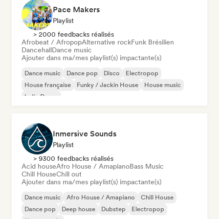
Pace Makers
Playlist
> 2000 feedbacks réalisés
Afrobeat / Afropop
Alternative rock
Funk Brésilien
Dancehall
Dance music
Ajouter dans ma/mes playlist(s) impactante(s)
Dance music
Dance pop
Disco
Electropop
House française
Funky / Jackin House
House music
Indie Dance
Inmersive Sounds
Playlist
> 9300 feedbacks réalisés
Acid house
Afro House / Amapiano
Bass Music
Chill House
Chill out
Ajouter dans ma/mes playlist(s) impactante(s)
Dance music
Afro House / Amapiano
Chill House
Dance pop
Deep house
Dubstep
Electropop