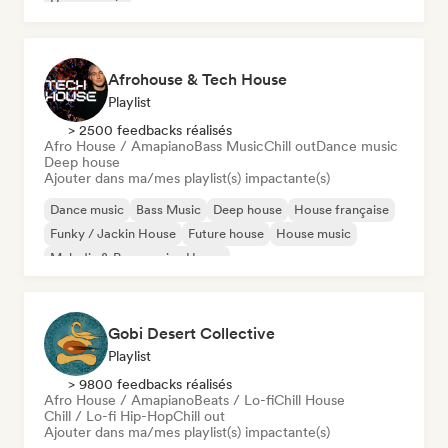
House music
Afrohouse & Tech House
Playlist
> 2500 feedbacks réalisés
Afro House / Amapiano
Bass Music
Chill out
Dance music
Deep house
Ajouter dans ma/mes playlist(s) impactante(s)
Dance music
Bass Music
Deep house
House française
Funky / Jackin House
Future house
House music
Melodic & Progressive House
Gobi Desert Collective
Playlist
> 9800 feedbacks réalisés
Afro House / Amapiano
Beats / Lo-fi
Chill House
Chill / Lo-fi Hip-Hop
Chill out
Ajouter dans ma/mes playlist(s) impactante(s)