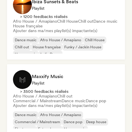
Ibiza Sunsets & Beats
Playlist
> 1200 feedbacks réalisés
Afro House / Amapiano
Chill House
Chill out
Dance music
House française
Ajouter dans ma/mes playlist(s) impactante(s)
Dance music
Afro House / Amapiano
Chill House
Chill out
House française
Funky / Jackin House
House music
Indie Dance
Maxxify Music
Playlist
> 3500 feedbacks réalisés
Afro House / Amapiano
Chill out
Commercial / Mainstream
Dance music
Dance pop
Ajouter dans ma/mes playlist(s) impactante(s)
Dance music
Afro House / Amapiano
Commercial / Mainstream
Dance pop
Deep house
Electropop
Future house
House music