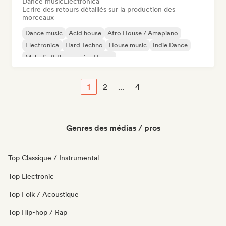
Dance music
Electronica
Ecrire des retours détaillés sur la production des
morceaux
Dance music
Acid house
Afro House / Amapiano
Electronica
Hard Techno
House music
Indie Dance
Melodic & Progressive House
1
2
...
4
Genres des médias / pros
Top Classique / Instrumental
Top Electronic
Top Folk / Acoustique
Top Hip-hop / Rap