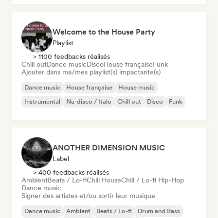
Welcome to the House Party
Playlist
> 1100 feedbacks réalisés
Chill out
Dance music
Disco
House française
Funk
Ajouter dans ma/mes playlist(s) impactante(s)
Dance music
House française
House music
Instrumental
Nu-disco / Italo
Chill out
Disco
Funk
ANOTHER DIMENSION MUSIC
Label
> 400 feedbacks réalisés
Ambient
Beats / Lo-fi
Chill House
Chill / Lo-fi Hip-Hop
Dance music
Signer des artistes et/ou sortir leur musique
Dance music
Ambient
Beats / Lo-fi
Drum and Bass