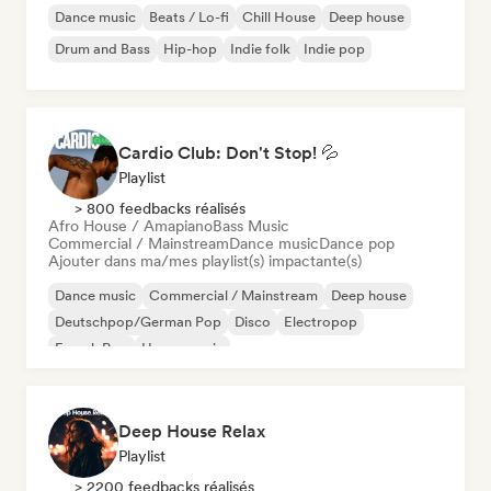
Dance music
Beats / Lo-fi
Chill House
Deep house
Drum and Bass
Hip-hop
Indie folk
Indie pop
Cardio Club: Don't Stop! 💦
Playlist
> 800 feedbacks réalisés
Afro House / Amapiano
Bass Music
Commercial / Mainstream
Dance music
Dance pop
Ajouter dans ma/mes playlist(s) impactante(s)
Dance music
Commercial / Mainstream
Deep house
Deutschpop/German Pop
Disco
Electropop
French Pop
House music
Deep House Relax
Playlist
> 2200 feedbacks réalisés