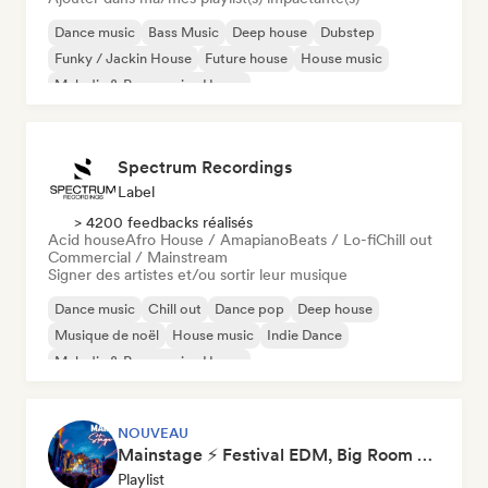
Dance music
Bass Music
Deep house
Dubstep
Funky / Jackin House
Future house
House music
Melodic & Progressive House
Spectrum Recordings
Label
> 4200 feedbacks réalisés
Acid house
Afro House / Amapiano
Beats / Lo-fi
Chill out
Commercial / Mainstream
Signer des artistes et/ou sortir leur musique
Dance music
Chill out
Dance pop
Deep house
Musique de noël
House music
Indie Dance
Melodic & Progressive House
NOUVEAU
Mainstage ⚡ Festival EDM, Big Room & House Anthems
Playlist