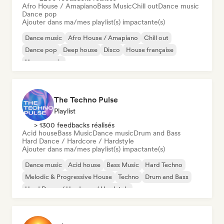
Afro House / Amapiano
Bass Music
Chill out
Dance music
Dance pop
Ajouter dans ma/mes playlist(s) impactante(s)
Dance music
Afro House / Amapiano
Chill out
Dance pop
Deep house
Disco
House française
House music
The Techno Pulse
Playlist
> 1300 feedbacks réalisés
Acid house
Bass Music
Dance music
Drum and Bass
Hard Dance / Hardcore / Hardstyle
Ajouter dans ma/mes playlist(s) impactante(s)
Dance music
Acid house
Bass Music
Hard Techno
Melodic & Progressive House
Techno
Drum and Bass
Hard Dance / Hardcore / Hardstyle