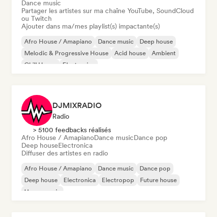
Dance music
Partager les artistes sur ma chaîne YouTube, SoundCloud
ou Twitch
Ajouter dans ma/mes playlist(s) impactante(s)
Afro House / Amapiano
Dance music
Deep house
Melodic & Progressive House
Acid house
Ambient
Chill House
Electronica
DJMIXRADIO
Radio
> 5100 feedbacks réalisés
Afro House / Amapiano
Dance music
Dance pop
Deep house
Electronica
Diffuser des artistes en radio
Afro House / Amapiano
Dance music
Dance pop
Deep house
Electronica
Electropop
Future house
House music