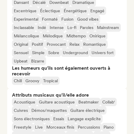
Dansant
Décalé
Downbeat
Dramatique
Excentrique
Éclectique
Énergétique
Engagé
Experimental
Formaté
Fusion
Good vibes
Inclassable
Indé
Intense
Lo-fi
Paroles
Mainstream
Mélancolique
Mélodique
Midtempo
Onirique
Original
Positif
Provocant
Relax
Romantique
Sensuel
Simple
Sobre
Underground
Univers fort
Upbeat
Bizarre
Les humeurs qu’ils sont également ouverts à
recevoir
Chill
Groovy
Tropical
Attributs musicaux qu’il/elle adore
Acoustique
Guitare acoustique
Beatmaker
Collab'
Cuivres
Démos/maquettes
Guitare électrique
Sons électroniques
Essais
Langage explicite
Freestyle
Live
Morceaux finis
Percussions
Piano