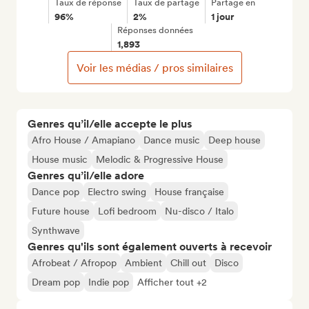
Taux de réponse
Taux de partage
Partage en
96%
2%
1 jour
Réponses données
1,893
Voir les médias / pros similaires
Genres qu’il/elle accepte le plus
Afro House / Amapiano
Dance music
Deep house
House music
Melodic & Progressive House
Genres qu’il/elle adore
Dance pop
Electro swing
House française
Future house
Lofi bedroom
Nu-disco / Italo
Synthwave
Genres qu'ils sont également ouverts à recevoir
Afrobeat / Afropop
Ambient
Chill out
Disco
Dream pop
Indie pop
Afficher tout +2