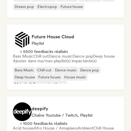
Dream pop
Electropop
Future house
Future House Cloud
Playlist
> 5500 feedbacks réalisés
Bass Music
Chill out
Dance music
Dance pop
Deep house
Ajouter dans ma/mes playlist(s) impactante(s)
Bass Music
Chill out
Dance music
Dance pop
Deep house
Future house
House music
Melodic & Progressive House
deepify
Chaîne Youtube / Twitch, Playlist
> 1000 feedbacks réalisés
Acid house
Afro House / Amapiano
Ambient
Chill House