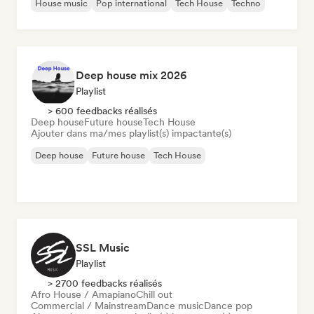
House music
Pop international
Tech House
Techno
Deep house mix 2026
Playlist
> 600 feedbacks réalisés
Deep house
Future house
Tech House
Ajouter dans ma/mes playlist(s) impactante(s)
Deep house
Future house
Tech House
SSL Music
Playlist
> 2700 feedbacks réalisés
Afro House / Amapiano
Chill out
Commercial / Mainstream
Dance music
Dance pop