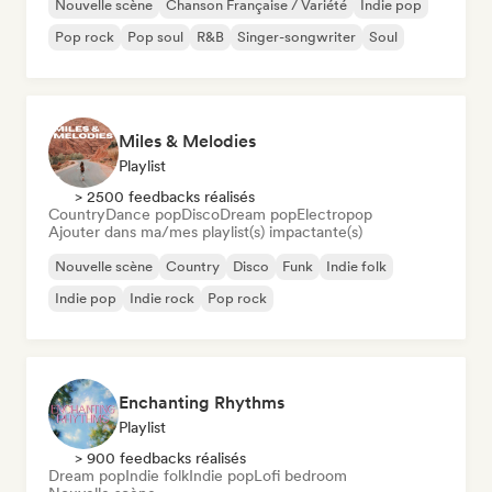
Nouvelle scène
Chanson Française / Variété
Indie pop
Pop rock
Pop soul
R&B
Singer-songwriter
Soul
Miles & Melodies
Playlist
> 2500 feedbacks réalisés
Country
Dance pop
Disco
Dream pop
Electropop
Ajouter dans ma/mes playlist(s) impactante(s)
Nouvelle scène
Country
Disco
Funk
Indie folk
Indie pop
Indie rock
Pop rock
Enchanting Rhythms
Playlist
> 900 feedbacks réalisés
Dream pop
Indie folk
Indie pop
Lofi bedroom