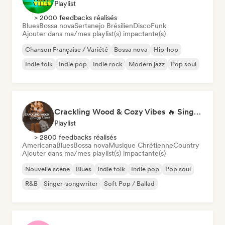
Playlist
> 2000 feedbacks réalisés
Blues
Bossa nova
Sertanejo Brésilien
Disco
Funk
Ajouter dans ma/mes playlist(s) impactante(s)
Chanson Française / Variété
Bossa nova
Hip-hop
Indie folk
Indie pop
Indie rock
Modern jazz
Pop soul
Crackling Wood & Cozy Vibes 🔥 Singer-Songwriter, Dream Pop & Bedroom Pop
Playlist
> 2800 feedbacks réalisés
Americana
Blues
Bossa nova
Musique Chrétienne
Country
Ajouter dans ma/mes playlist(s) impactante(s)
Nouvelle scène
Blues
Indie folk
Indie pop
Pop soul
R&B
Singer-songwriter
Soft Pop / Ballad