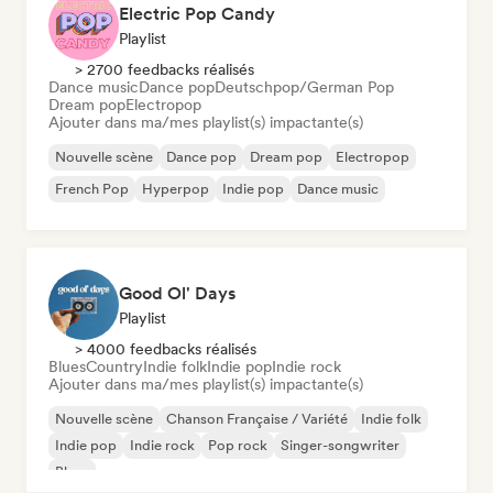
Electric Pop Candy
Playlist
> 2700 feedbacks réalisés
Dance music
Dance pop
Deutschpop/German Pop
Dream pop
Electropop
Ajouter dans ma/mes playlist(s) impactante(s)
Nouvelle scène
Dance pop
Dream pop
Electropop
French Pop
Hyperpop
Indie pop
Dance music
Good Ol' Days
Playlist
> 4000 feedbacks réalisés
Blues
Country
Indie folk
Indie pop
Indie rock
Ajouter dans ma/mes playlist(s) impactante(s)
Nouvelle scène
Chanson Française / Variété
Indie folk
Indie pop
Indie rock
Pop rock
Singer-songwriter
Blues