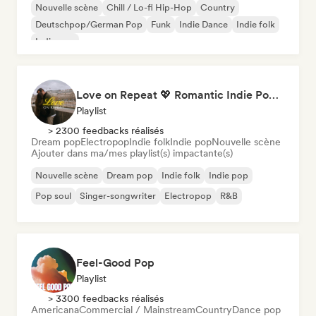
Nouvelle scène
Chill / Lo-fi Hip-Hop
Country
Deutschpop/German Pop
Funk
Indie Dance
Indie folk
Indie pop
Love on Repeat 💖 Romantic Indie Pop, Neo Soul & Singer-Songwriter
Playlist
> 2300 feedbacks réalisés
Dream pop
Electropop
Indie folk
Indie pop
Nouvelle scène
Ajouter dans ma/mes playlist(s) impactante(s)
Nouvelle scène
Dream pop
Indie folk
Indie pop
Pop soul
Singer-songwriter
Electropop
R&B
Feel-Good Pop
Playlist
> 3300 feedbacks réalisés
Americana
Commercial / Mainstream
Country
Dance pop