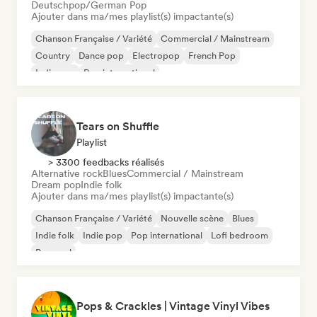
Deutschpop/German Pop
Ajouter dans ma/mes playlist(s) impactante(s)
Chanson Française / Variété
Commercial / Mainstream
Country
Dance pop
Electropop
French Pop
Indie pop
Pop international
Tears on Shuffle
Playlist
> 3300 feedbacks réalisés
Alternative rock
Blues
Commercial / Mainstream
Dream pop
Indie folk
Ajouter dans ma/mes playlist(s) impactante(s)
Chanson Française / Variété
Nouvelle scène
Blues
Indie folk
Indie pop
Pop international
Lofi bedroom
Pop soul
Pops & Crackles | Vintage Vinyl Vibes