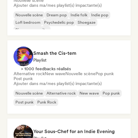
Nouvelle scène
Ajouter dans ma/mes playlist(s) impactante(s)
Nouvelle scène
Dream pop
Indie folk
Indie pop
Lofi bedroom
Psychedelic pop
Shoegaze
Singer-songwriter
Smash the Cis-tem
Playlist
> 1000 feedbacks réalisés
Alternative rock
New wave
Nouvelle scène
Pop punk
Post punk
Ajouter dans ma/mes playlist(s) impactante(s)
Nouvelle scène
Alternative rock
New wave
Pop punk
Post punk
Punk Rock
Your Sous-Chef for an Indie Evening