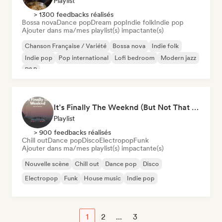
Playlist
> 1300 feedbacks réalisés
Bossa nova
Dance pop
Dream pop
Indie folk
Indie pop
Ajouter dans ma/mes playlist(s) impactante(s)
Chanson Française / Variété
Bossa nova
Indie folk
Indie pop
Pop international
Lofi bedroom
Modern jazz
R&B
It's Finally The Weeknd (But Not That One)
Playlist
> 900 feedbacks réalisés
Chill out
Dance pop
Disco
Electropop
Funk
Ajouter dans ma/mes playlist(s) impactante(s)
Nouvelle scène
Chill out
Dance pop
Disco
Electropop
Funk
House music
Indie pop
1
2
...
3