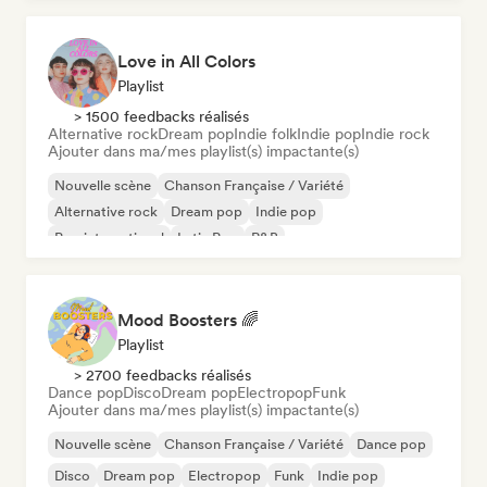
Love in All Colors
Playlist
> 1500 feedbacks réalisés
Alternative rock
Dream pop
Indie folk
Indie pop
Indie rock
Ajouter dans ma/mes playlist(s) impactante(s)
Nouvelle scène
Chanson Française / Variété
Alternative rock
Dream pop
Indie pop
Pop international
Latin Pop
R&B
Mood Boosters 🌈
Playlist
> 2700 feedbacks réalisés
Dance pop
Disco
Dream pop
Electropop
Funk
Ajouter dans ma/mes playlist(s) impactante(s)
Nouvelle scène
Chanson Française / Variété
Dance pop
Disco
Dream pop
Electropop
Funk
Indie pop