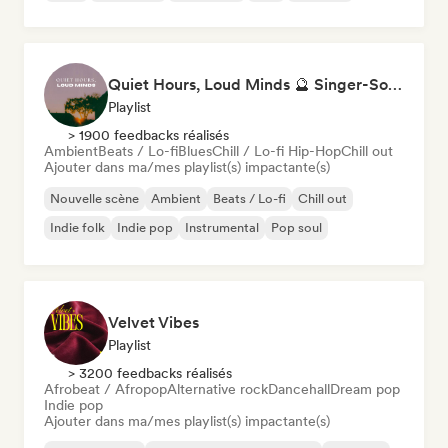
Quiet Hours, Loud Minds 🔮 Singer-Songwriter, Bedroom Pop & Dream Pop
Playlist
> 1900 feedbacks réalisés
Ambient
Beats / Lo-fi
Blues
Chill / Lo-fi Hip-Hop
Chill out
Ajouter dans ma/mes playlist(s) impactante(s)
Nouvelle scène
Ambient
Beats / Lo-fi
Chill out
Indie folk
Indie pop
Instrumental
Pop soul
Velvet Vibes
Playlist
> 3200 feedbacks réalisés
Afrobeat / Afropop
Alternative rock
Dancehall
Dream pop
Indie pop
Ajouter dans ma/mes playlist(s) impactante(s)