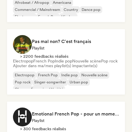
Afrobeat / Afropop
Americana
Commercial / Mainstream
Country
Dance pop
Electropop
French Pop
Hip-hop
Pas mal non? C'est français
Playlist
> 2200 feedbacks réalisés
Electropop
French Pop
Indie pop
Nouvelle scène
Pop rock
Ajouter dans ma/mes playlist(s) impactante(s)
Electropop
French Pop
Indie pop
Nouvelle scène
Pop rock
Singer-songwriter
Urban pop
Chanson Française / Variété
Emotional French Pop - pour un moment tranquille
Playlist
> 300 feedbacks réalisés