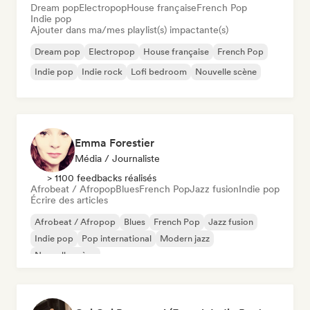
Dream pop
Electropop
House française
French Pop
Indie pop
Ajouter dans ma/mes playlist(s) impactante(s)
Dream pop
Electropop
House française
French Pop
Indie pop
Indie rock
Lofi bedroom
Nouvelle scène
Emma Forestier
Média / Journaliste
> 1100 feedbacks réalisés
Afrobeat / Afropop
Blues
French Pop
Jazz fusion
Indie pop
Écrire des articles
Afrobeat / Afropop
Blues
French Pop
Jazz fusion
Indie pop
Pop international
Modern jazz
Nouvelle scène