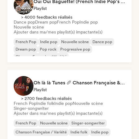
Oui Oui Baguette! (French Indie Pop's Finest)
Playlist
> 4000 feedbacks réalisés
Dance pop
Dream pop
French Pop
Indie pop
Nouvelle scène
Ajouter dans ma/mes playlist(s) impactante(s)
French Pop
Indie pop
Nouvelle scène
Dance pop
Dream pop
Pop rock
Progressive pop
Chanson Française / Variété
Oh là là Tunes 🥖 Chanson Française & Nouvelle Scène Française
Playlist
> 2700 feedbacks réalisés
French Pop
Indie folk
Indie pop
Nouvelle scène
Singer-songwriter
Ajouter dans ma/mes playlist(s) impactante(s)
French Pop
Nouvelle scène
Singer-songwriter
Chanson Française / Variété
Indie folk
Indie pop