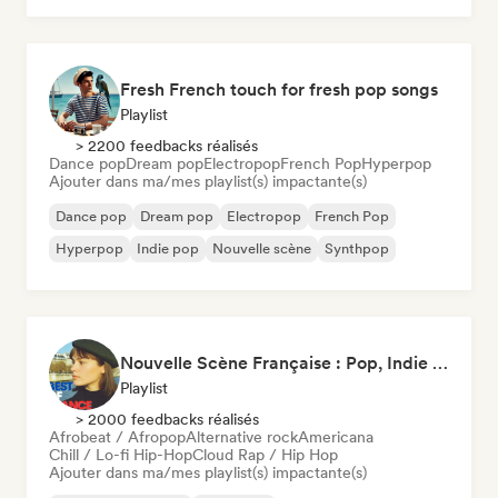
Fresh French touch for fresh pop songs
Playlist
> 2200 feedbacks réalisés
Dance pop
Dream pop
Electropop
French Pop
Hyperpop
Ajouter dans ma/mes playlist(s) impactante(s)
Dance pop
Dream pop
Electropop
French Pop
Hyperpop
Indie pop
Nouvelle scène
Synthpop
Nouvelle Scène Française : Pop, Indie & Chanson Émergente
Playlist
> 2000 feedbacks réalisés
Afrobeat / Afropop
Alternative rock
Americana
Chill / Lo-fi Hip-Hop
Cloud Rap / Hip Hop
Ajouter dans ma/mes playlist(s) impactante(s)