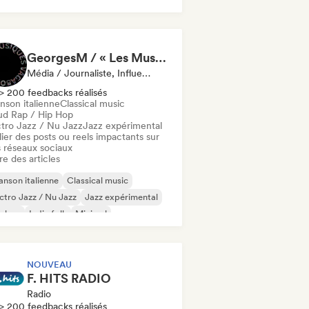
GeorgesM / « Les Musiques Vagabondes » - Content Creator
Média / Journaliste, Influenceur·euse Sur Les Réseaux Sociaux
> 200 feedbacks réalisés
nson italienne
Classical music
ud Rap / Hip Hop
ctro Jazz / Nu Jazz
Jazz expérimental
ier des posts ou reels impactants sur
 réseaux sociaux
re des articles
nson italienne
Classical music
ctro Jazz / Nu Jazz
Jazz expérimental
p-hop
Indie folk
Minimal
velle scène
NOUVEAU
F. HITS RADIO
Radio
> 200 feedbacks réalisés