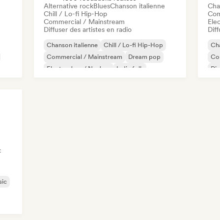
Alternative rock
Blues
Chanson italienne
Cha
Chill / Lo-fi Hip-Hop
Com
Commercial / Mainstream
Ele
Diffuser des artistes en radio
Diff
Chanson italienne
Chill / Lo-fi Hip-Hop
Cha
Commercial / Mainstream
Dream pop
Co
Electro Jazz / Nu Jazz
Indie folk
Di
Nouvelle scène
Pop rock
Cha
Mus
c
sic