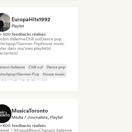
 francais
EuropaHits1992
Playlist
> 500 feedbacks réalisés
nson italienne
Chill out
Dance pop
tschpop/German Pop
House music
uter dans ma/mes playlist(s)
actante(s)
nson italienne
Chill out
Dance pop
utschpop/German Pop
House music
 international
Latin music
derpop/Dutch Pop
MusicaToronto
Média / Journaliste, Playlist
> 600 feedbacks réalisés
obeat / Afropop
Blues
Chanson italienne