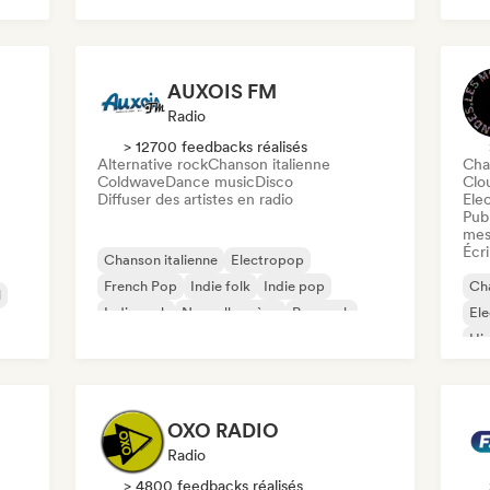
Néo / Modern Classical
New wave
AUXOIS FM
Radio
> 12700 feedbacks réalisés
Alternative rock
Chanson italienne
Cha
Coldwave
Dance music
Disco
Clo
Diffuser des artistes en radio
Ele
Publ
mes
Écri
Chanson italienne
Electropop
French Pop
Indie folk
Indie pop
Cha
l
Indie rock
Nouvelle scène
Pop rock
Ele
Hi
Nou
OXO RADIO
Radio
> 4800 feedbacks réalisés