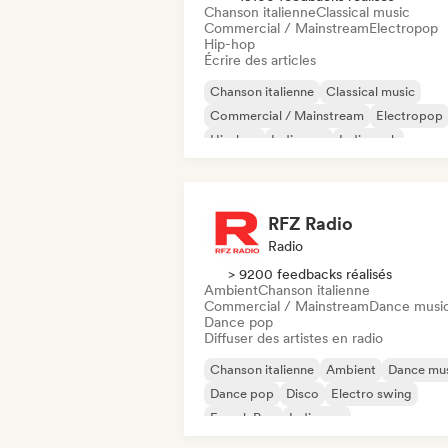
Chanson italienne
Classical music
Commercial / Mainstream
Electropop
Hip-hop
Écrire des articles
Chanson italienne
Classical music
Commercial / Mainstream
Electropop
Hip-hop
Indie pop
Indie rock
Pop international
RFZ Radio
Radio
> 9200 feedbacks réalisés
Ambient
Chanson italienne
Commercial / Mainstream
Dance musi
Dance pop
Diffuser des artistes en radio
Chanson italienne
Ambient
Dance mu
Dance pop
Disco
Electro swing
French Pop
Indie pop