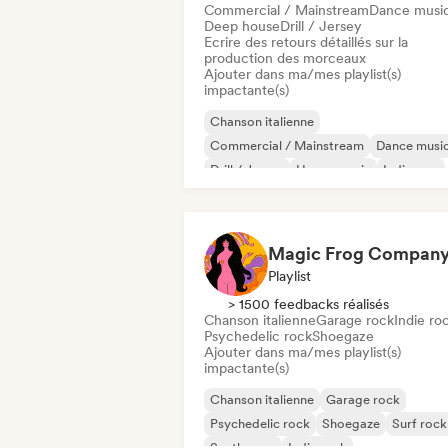
Commercial / Mainstream
Dance musi
Deep house
Drill / Jersey
Ecrire des retours détaillés sur la
production des morceaux
Ajouter dans ma/mes playlist(s)
impactante(s)
Chanson italienne
Commercial / Mainstream
Dance musi
Drill / Jersey
House music
Indie pop
Trap
Urban pop
Magic Frog Compan
Playlist
> 1500 feedbacks réalisés
Chanson italienne
Garage rock
Indie ro
Psychedelic rock
Shoegaze
Ajouter dans ma/mes playlist(s)
impactante(s)
Chanson italienne
Garage rock
Psychedelic rock
Shoegaze
Surf rock
Synthwave
Indie rock