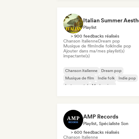
Playlist
> 900 feedbacks réalisés
Chanson italienne
Dream pop
Musique de film
Indie folk
Indie pop
Ajouter dans ma/mes playlist(s)
impactante(s)
Chanson italienne
Dream pop
Musique de film
Indie folk
Indie pop
Instrumental
Modern jazz
Singer-songwriter
AMP Records
Playlist, Spécialiste Son
> 600 feedbacks réalisés
Chanson italienne