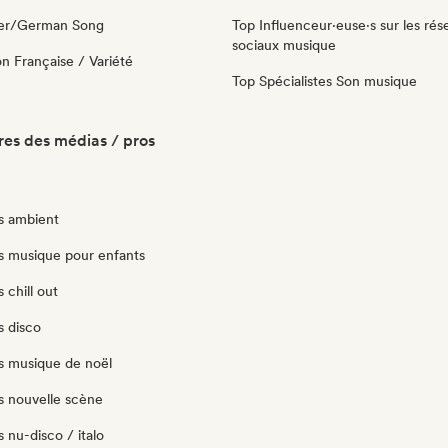
ger/German Song
Top Influenceur·euse·s sur les rés
sociaux musique
n Française / Variété
Top Spécialistes Son musique
es des médias / pros
ts ambient
ts musique pour enfants
s chill out
s disco
ts musique de noël
ts nouvelle scène
s nu-disco / italo