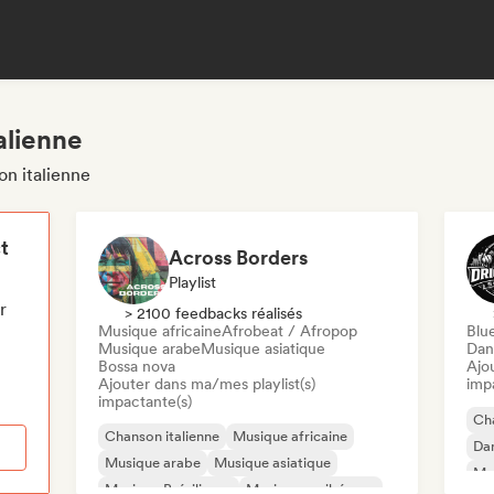
alienne
on italienne
t
Across Borders
Playlist
r
> 2100 feedbacks réalisés
Musique africaine
Afrobeat / Afropop
Blu
Musique arabe
Musique asiatique
Dan
Bossa nova
Ajo
Ajouter dans ma/mes playlist(s)
imp
impactante(s)
Cha
Chanson italienne
Musique africaine
Da
Musique arabe
Musique asiatique
Met
Musique Brésilienne
Musique caribéenne