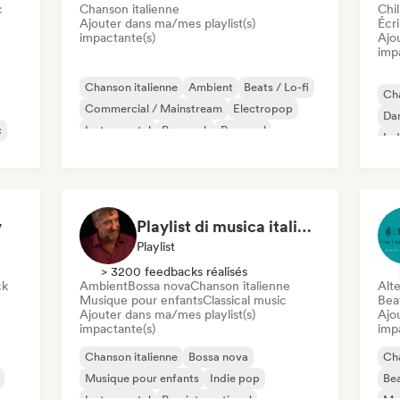
c
Chanson italienne
Chil
Ajouter dans ma/mes playlist(s)
Écri
impactante(s)
Ajo
imp
Chanson italienne
Ambient
Beats / Lo-fi
Cha
Commercial / Mainstream
Electropop
Dan
c
Instrumental
Pop rock
Pop soul
Ind
y
Playlist di musica italiana e internazionale
Playlist
> 3200 feedbacks réalisés
ck
Ambient
Bossa nova
Chanson italienne
Alte
Musique pour enfants
Classical music
Beat
Ajouter dans ma/mes playlist(s)
Ajo
impactante(s)
imp
Chanson italienne
Bossa nova
Cha
Musique pour enfants
Indie pop
Bea
Instrumental
Pop international
Mus