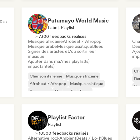
Rap
Dancehall
Latin music
Italian Summer Aesthetic
Putumayo World Music
Label, Playlist
> 7300 feedbacks réalisés
Musique africaine
Afrobeat / Afropop
Cha
Musique arabe
Musique asiatique
Blues
Deu
Signer des artistes et/ou sortir leur
Ajo
musique
imp
Ajouter dans ma/mes playlist(s)
impactante(s)
Cha
Chanson italienne
Musique africaine
De
Afrobeat / Afropop
Musique asiatique
Rap
Bossa nova
Musique Brésilienne
Ne
Musique caribéenne
Latin music
Playlist Factor
Playlist
> 10500 feedbacks réalisés
Alternative rock
Ambient
Beats / Lo-fi
Blues
Afr