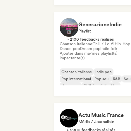
Chanson Française / Variété
GenerazioneIndie
Playlist
> 2100 feedbacks réalisés
Chanson italienne
Chill / Lo-fi Hip-Hop
Dance pop
Dream pop
Indie folk
Ajouter dans ma/mes playlist(s)
impactante(s)
Chanson italienne
Indie pop
Pop international
Pop soul
R&B
Sou
Urban pop
Chill / Lo-fi Hip-Hop
Actu Music France
Média / Journaliste
> 15100 feedbacks réalisés