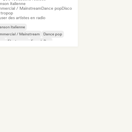
nson italienne
mercial / Mainstream
Dance pop
Disco
ctropop
user des artistes en radio
nson italienne
mmercial / Mainstream
Dance pop
sco
Electropop
French Pop
nson Française / Variété
ique de film