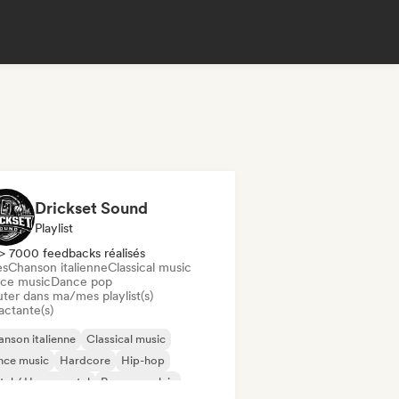
Drickset Sound
Playlist
> 7000 feedbacks réalisés
es
Chanson italienne
Classical music
ce music
Dance pop
uter dans ma/mes playlist(s)
actante(s)
nson italienne
Classical music
nce music
Hardcore
Hip-hop
al / Heavy metal
Rap en anglais