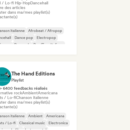
l / Lo-fi Hip-Hop
Dancehall
re des articles
uter dans ma/mes playlist(s)
actante(s)
nson italienne
Afrobeat / Afropop
cehall
Dance pop
Electropop
ie pop
Pop rock
Rap/Trap Italiano
The Hand Editions
Playlist
> 6400 feedbacks réalisés
rnative rock
Ambient
Americana
s / Lo-fi
Chanson italienne
uter dans ma/mes playlist(s)
actante(s)
nson italienne
Ambient
Americana
ts / Lo-fi
Classical music
Electronica
ique de film
Instrumental