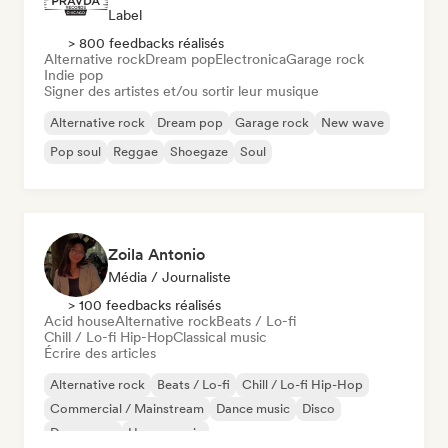
Label
> 800 feedbacks réalisés
Alternative rock
Dream pop
Electronica
Garage rock
Indie pop
Signer des artistes et/ou sortir leur musique
Alternative rock
Dream pop
Garage rock
New wave
Pop soul
Reggae
Shoegaze
Soul
Zoila Antonio
Média / Journaliste
> 100 feedbacks réalisés
Acid house
Alternative rock
Beats / Lo-fi
Chill / Lo-fi Hip-Hop
Classical music
Écrire des articles
Alternative rock
Beats / Lo-fi
Chill / Lo-fi Hip-Hop
Commercial / Mainstream
Dance music
Disco
Dream pop
House music