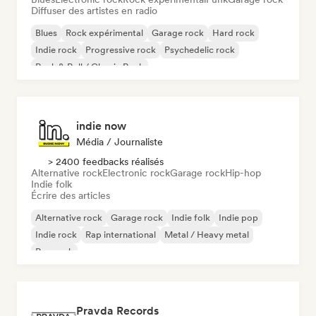
Diffuser des artistes en radio
Blues
Rock expérimental
Garage rock
Hard rock
Indie rock
Progressive rock
Psychedelic rock
Rock & Roll / Classic Rock
indie now
Média / Journaliste
> 2400 feedbacks réalisés
Alternative rock
Electronic rock
Garage rock
Hip-hop
Indie folk
Écrire des articles
Alternative rock
Garage rock
Indie folk
Indie pop
Indie rock
Rap international
Metal / Heavy metal
Pop rock
Pravda Records