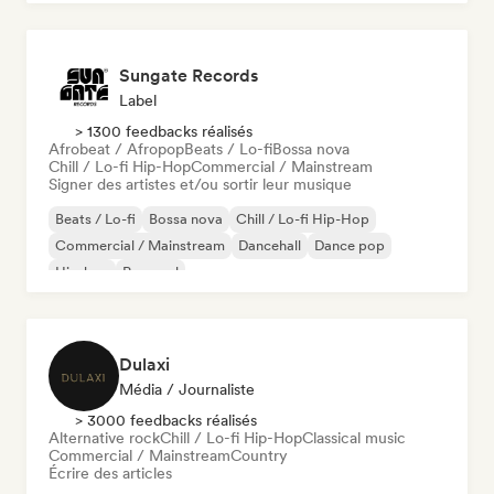
Sungate Records
Label
> 1300 feedbacks réalisés
Afrobeat / Afropop
Beats / Lo-fi
Bossa nova
Chill / Lo-fi Hip-Hop
Commercial / Mainstream
Signer des artistes et/ou sortir leur musique
Beats / Lo-fi
Bossa nova
Chill / Lo-fi Hip-Hop
Commercial / Mainstream
Dancehall
Dance pop
Hip-hop
Pop soul
Dulaxi
Média / Journaliste
> 3000 feedbacks réalisés
Alternative rock
Chill / Lo-fi Hip-Hop
Classical music
Commercial / Mainstream
Country
Écrire des articles