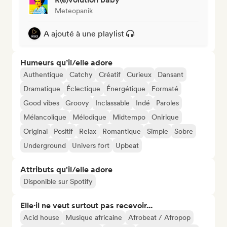
Meteopanik
A ajouté à une playlist
Humeurs qu’il/elle adore
Authentique
Catchy
Créatif
Curieux
Dansant
Dramatique
Éclectique
Énergétique
Formaté
Good vibes
Groovy
Inclassable
Indé
Paroles
Mélancolique
Mélodique
Midtempo
Onirique
Original
Positif
Relax
Romantique
Simple
Sobre
Underground
Univers fort
Upbeat
Attributs qu'il/elle adore
Disponible sur Spotify
Elle·il ne veut surtout pas recevoir...
Acid house
Musique africaine
Afrobeat / Afropop