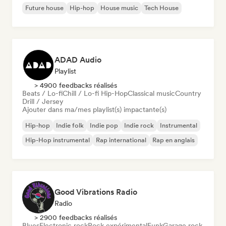
Future house
Hip-hop
House music
Tech House
ADAD Audio
Playlist
> 4900 feedbacks réalisés
Beats / Lo-fi
Chill / Lo-fi Hip-Hop
Classical music
Country
Drill / Jersey
Ajouter dans ma/mes playlist(s) impactante(s)
Hip-hop
Indie folk
Indie pop
Indie rock
Instrumental
Hip-Hop instrumental
Rap international
Rap en anglais
Good Vibrations Radio
Radio
> 2900 feedbacks réalisés
Blues
Electronic rock
Rock expérimental
Funk
Garage rock