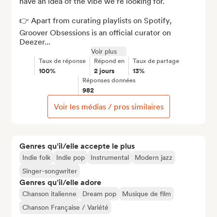
have an idea of the vibe we're looking for.

👉 Apart from curating playlists on Spotify, 
Groover Obsessions is an official curator on 
Deezer...
Voir plus
Taux de réponse
Répond en
Taux de partage
100%
2 jours
13%
Réponses données
982
Voir les médias / pros similaires
Genres qu’il/elle accepte le plus
Indie folk
Indie pop
Instrumental
Modern jazz
Singer-songwriter
Genres qu’il/elle adore
Chanson italienne
Dream pop
Musique de film
Chanson Française / Variété