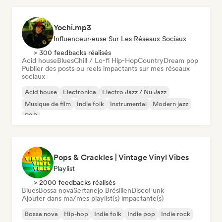
Yochi.mp3
Influenceur·euse Sur Les Réseaux Sociaux
> 300 feedbacks réalisés
Acid house
Blues
Chill / Lo-fi Hip-Hop
Country
Dream pop
Publier des posts ou reels impactants sur mes réseaux
sociaux
Acid house
Electronica
Electro Jazz / Nu Jazz
Musique de film
Indie folk
Instrumental
Modern jazz
R&B
Pops & Crackles | Vintage Vinyl Vibes
Playlist
> 2000 feedbacks réalisés
Blues
Bossa nova
Sertanejo Brésilien
Disco
Funk
Ajouter dans ma/mes playlist(s) impactante(s)
Bossa nova
Hip-hop
Indie folk
Indie pop
Indie rock