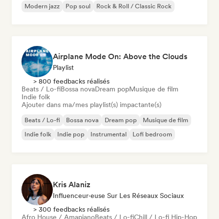
Modern jazz
Pop soul
Rock & Roll / Classic Rock
Airplane Mode On: Above the Clouds
Playlist
> 800 feedbacks réalisés
Beats / Lo-fi
Bossa nova
Dream pop
Musique de film
Indie folk
Ajouter dans ma/mes playlist(s) impactante(s)
Beats / Lo-fi
Bossa nova
Dream pop
Musique de film
Indie folk
Indie pop
Instrumental
Lofi bedroom
Kris Alaniz
Influenceur·euse Sur Les Réseaux Sociaux
> 300 feedbacks réalisés
Afro House / Amapiano
Beats / Lo-fi
Chill / Lo-fi Hip-Hop