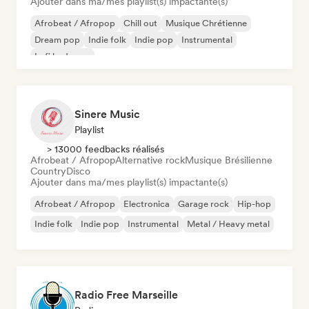
Ajouter dans ma/mes playlist(s) impactante(s)
Afrobeat / Afropop
Chill out
Musique Chrétienne
Dream pop
Indie folk
Indie pop
Instrumental
Lofi bedroom
Sinere Music
Playlist
> 13000 feedbacks réalisés
Afrobeat / Afropop
Alternative rock
Musique Brésilienne
Country
Disco
Ajouter dans ma/mes playlist(s) impactante(s)
Afrobeat / Afropop
Electronica
Garage rock
Hip-hop
Indie folk
Indie pop
Instrumental
Metal / Heavy metal
Radio Free Marseille