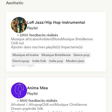
Aesthetic
Lofi Jazz/Hip Hop Instrumental
Playlist
> 2300 feedbacks réalisés
Musique africaine
Ambient
Blues
Musique Brésilienne
Chill out
Ajouter dans ma/mes playlist(s) impactante(s)
Musique africaine
Musique Brésilienne
Dance pop
Electropop
Indie folk
Indie pop
Modern jazz
Rap en anglais
Anima Mea
Playlist
> 4100 feedbacks réalisés
Afrobeat / Afropop
Chill out
Musique Chrétienne
Dream pop
Indie folk