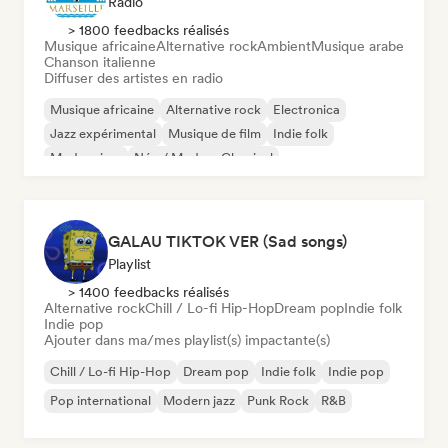
Radio
> 1800 feedbacks réalisés
Musique africaine
Alternative rock
Ambient
Musique arabe
Chanson italienne
Diffuser des artistes en radio
Musique africaine
Alternative rock
Electronica
Jazz expérimental
Musique de film
Indie folk
Modern jazz
Néo / Modern Classical
GALAU TIKTOK VER (Sad songs)
Playlist
> 1400 feedbacks réalisés
Alternative rock
Chill / Lo-fi Hip-Hop
Dream pop
Indie folk
Indie pop
Ajouter dans ma/mes playlist(s) impactante(s)
Chill / Lo-fi Hip-Hop
Dream pop
Indie folk
Indie pop
Pop international
Modern jazz
Punk Rock
R&B