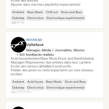
Écrire des articles
Ajouter dans ma/mes playlist(s) impactante(s)
Ambient
Bass Music
Chill out
Drum and Bass
Dubstep
Electronica
Electronique expérimental
Minimal
NOUVEAU
Volteface
Manager, Média / Journaliste, Mentor
< 100 feedbacks réalisés
Acid house
Ambient
Bass Music
Drum and Bass
Dubstep
Manager/Représenter des artistes dans leur carrière
Ecrire des retours détaillés/constructifs
Publier des posts ou reels impactants sur mes réseaux
sociaux
Ambient
Acid house
Bass Music
Drum and Bass
Dubstep
Electronica
Electronique expérimental
House music