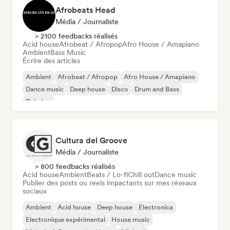
Afrobeats Head
Média / Journaliste
> 2100 feedbacks réalisés
Acid house
Afrobeat / Afropop
Afro House / Amapiano
Ambient
Bass Music
Écrire des articles
Ambient
Afrobeat / Afropop
Afro House / Amapiano
Dance music
Deep house
Disco
Drum and Bass
Dubstep
Cultura del Groove
Média / Journaliste
> 800 feedbacks réalisés
Acid house
Ambient
Beats / Lo-fi
Chill out
Dance music
Publier des posts ou reels impactants sur mes réseaux
sociaux
Ambient
Acid house
Deep house
Electronica
Electronique expérimental
House music