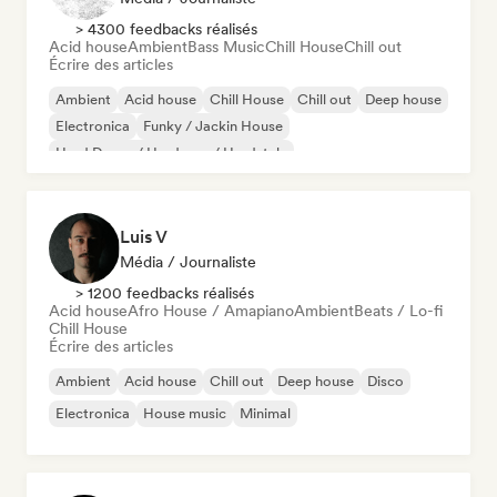
> 4300 feedbacks réalisés
Acid house
Ambient
Bass Music
Chill House
Chill out
Écrire des articles
Ambient
Acid house
Chill House
Chill out
Deep house
Electronica
Funky / Jackin House
Hard Dance / Hardcore / Hardstyle
Luis V
Média / Journaliste
> 1200 feedbacks réalisés
Acid house
Afro House / Amapiano
Ambient
Beats / Lo-fi
Chill House
Écrire des articles
Ambient
Acid house
Chill out
Deep house
Disco
Electronica
House music
Minimal