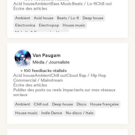
Acid house
Ambient
Bass Music
Beats / Lo-fi
Chill out
Écrire des articles
Ambient
Acid house
Beats / Lo-fi
Deep house
Electronica
Electropop
House music
Melodic & Progressive House
Van Paugam
Média / Journaliste
< 100 feedbacks réalisés
Acid house
Ambient
Chill out
Cloud Rap / Hip Hop
Commercial / Mainstream
Écrire des articles
Publier des posts ou reels impactants sur mes réseaux
sociaux
Ambient
Chill out
Deep house
Disco
House française
House music
Indie Dance
Nu-disco / Italo