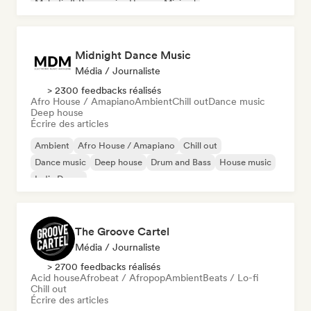
Melodic & Progressive House
Minimal
Midnight Dance Music
Média / Journaliste
> 2300 feedbacks réalisés
Afro House / Amapiano
Ambient
Chill out
Dance music
Deep house
Écrire des articles
Ambient
Afro House / Amapiano
Chill out
Dance music
Deep house
Drum and Bass
House music
Indie Dance
The Groove Cartel
Média / Journaliste
> 2700 feedbacks réalisés
Acid house
Afrobeat / Afropop
Ambient
Beats / Lo-fi
Chill out
Écrire des articles