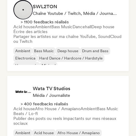
SWL2TON
Chaîne Youtube / Twitch, Média / Journaliste
> 1100 feedbacks réalisés
Acid house
Ambient
Bass Music
Dancehall
Deep house
Écrire des articles
Partager les artistes sur ma chaîne YouTube, SoundCloud
ou Twitch
Ambient
Bass Music
Deep house
Drum and Bass
Electronica
Hard Dance / Hardcore / Hardstyle
House music
Minimal
Wata TV Studios
Média / Journaliste
> 400 feedbacks réalisés
Acid house
Afro House / Amapiano
Ambient
Bass Music
Beats / Lo-fi
Publier des posts ou reels impactants sur mes réseaux
sociaux
Ambient
Acid house
Afro House / Amapiano