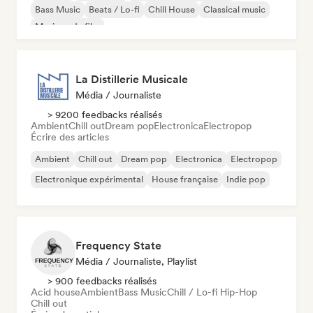
Bass Music
Beats / Lo-fi
Chill House
Classical music
Musique de film
La Distillerie Musicale
Média / Journaliste
> 9200 feedbacks réalisés
Ambient
Chill out
Dream pop
Electronica
Electropop
Écrire des articles
Ambient
Chill out
Dream pop
Electronica
Electropop
Electronique expérimental
House française
Indie pop
Frequency State
Média / Journaliste, Playlist
> 900 feedbacks réalisés
Acid house
Ambient
Bass Music
Chill / Lo-fi Hip-Hop
Chill out