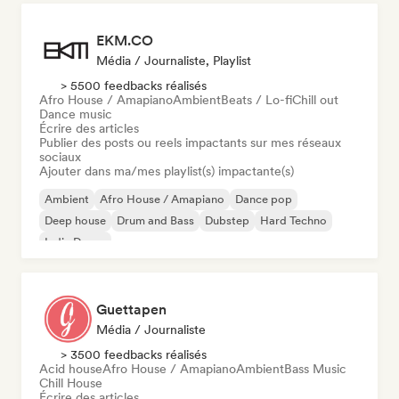
EKM.CO
Média / Journaliste, Playlist
> 5500 feedbacks réalisés
Afro House / Amapiano
Ambient
Beats / Lo-fi
Chill out
Dance music
Écrire des articles
Publier des posts ou reels impactants sur mes réseaux
sociaux
Ajouter dans ma/mes playlist(s) impactante(s)
Ambient
Afro House / Amapiano
Dance pop
Deep house
Drum and Bass
Dubstep
Hard Techno
Indie Dance
Guettapen
Média / Journaliste
> 3500 feedbacks réalisés
Acid house
Afro House / Amapiano
Ambient
Bass Music
Chill House
Écrire des articles