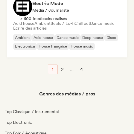
Electric Mode
Média / Journaliste
> 600 feedbacks réalisés
Acid house
Ambient
Beats / Lo-fi
Chill out
Dance music
Écrire des articles
Ambient
Acid house
Dance music
Deep house
Disco
Electronica
House française
House music
1
2
...
4
Genres des médias / pros
Top Classique / Instrumental
Top Electronic
Top Folk / Acoustique