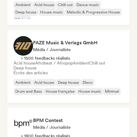
Ambient
Acid house
Chill out
Dance music
Deep house
House music
Melodic & Progressive House
Minimal
FAZE Music & Verlags GmbH
Média / Journaliste
> 1500 feedbacks réalisés
Acid house
Afrobeat / Afropop
Ambient
Chill out
Deep house
Écrire des articles
Ambient
Acid house
Deep house
Disco
Drum and Bass
House française
House music
Minimal
BPM Contest
Média / Journaliste
> 1800 feedbacks réalisés