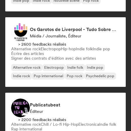
Indie pop
Indie rock
Nouvelle scène
Pop rock
Os Garotos de Liverpool - Tudo Sobre Música
Média / Journaliste, Éditeur
> 2600 feedbacks réalisés
Alternative rock
Electropop
Hip-hop
Indie folk
Indie pop
Écrire des articles
Signer des contrats d’édition avec des artistes
Alternative rock
Electropop
Indie folk
Indie pop
Indie rock
Pop international
Pop rock
Psychedelic pop
Publicatubeat
Éditeur
> 2200 feedbacks réalisés
Alternative rock
Chill / Lo-fi Hip-Hop
Electronica
Indie folk
Rap international