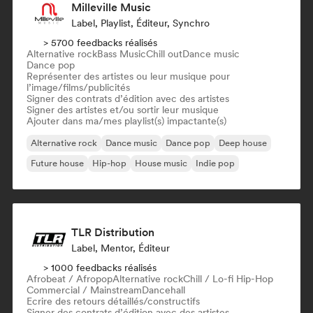
Milleville Music
Label, Playlist, Éditeur, Synchro
> 5700 feedbacks réalisés
Alternative rock
Bass Music
Chill out
Dance music
Dance pop
Représenter des artistes ou leur musique pour
l’image/films/publicités
Signer des contrats d’édition avec des artistes
Signer des artistes et/ou sortir leur musique
Ajouter dans ma/mes playlist(s) impactante(s)
Alternative rock
Dance music
Dance pop
Deep house
Future house
Hip-hop
House music
Indie pop
TLR Distribution
Label, Mentor, Éditeur
> 1000 feedbacks réalisés
Afrobeat / Afropop
Alternative rock
Chill / Lo-fi Hip-Hop
Commercial / Mainstream
Dancehall
Ecrire des retours détaillés/constructifs
Signer des contrats d’édition avec des artistes