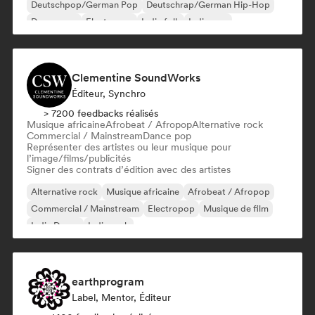
Deutschpop/German Pop
Deutschrap/German Hip-Hop
Dream pop
Electropop
Indie folk
Indie pop
Clementine SoundWorks
Éditeur, Synchro
> 7200 feedbacks réalisés
Musique africaine
Afrobeat / Afropop
Alternative rock
Commercial / Mainstream
Dance pop
Représenter des artistes ou leur musique pour
l’image/films/publicités
Signer des contrats d’édition avec des artistes
Alternative rock
Musique africaine
Afrobeat / Afropop
Commercial / Mainstream
Electropop
Musique de film
Indie Dance
Indie rock
earthprogram
Label, Mentor, Éditeur