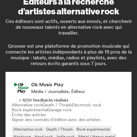
Éditeurs à la recherche
d’artistes alternative rock
Ces éditeurs sont actifs, ouverts aux envois, et cherchent
de nouveaux talents en alternative rock avec qui
travailler.
Groover est une plateforme de promotion musicale qui
connecte les artistes indépendants à plus de 19 pros de la
musique : labels, médias, radios et playlists, avec des
retours écrits garantis sous 7 jours.
Ok Music Play
Média / Journaliste, Éditeur
> 1200 feedbacks réalisés
Alternative rock
Death / Thrash
Electronic rock
Rock expérimental
Garage rock
Écrire des articles
Signer des contrats d’édition avec des artistes
Alternative rock
Death / Thrash
Rock expérimental
Hardcore
Hard rock
Indie rock
Metal / Heavy metal