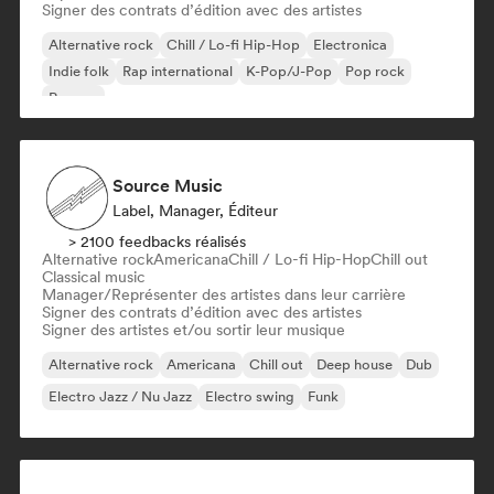
Signer des contrats d’édition avec des artistes
Alternative rock
Chill / Lo-fi Hip-Hop
Electronica
Indie folk
Rap international
K-Pop/J-Pop
Pop rock
Reggae
Source Music
Label, Manager, Éditeur
> 2100 feedbacks réalisés
Alternative rock
Americana
Chill / Lo-fi Hip-Hop
Chill out
Classical music
Manager/Représenter des artistes dans leur carrière
Signer des contrats d’édition avec des artistes
Signer des artistes et/ou sortir leur musique
Alternative rock
Americana
Chill out
Deep house
Dub
Electro Jazz / Nu Jazz
Electro swing
Funk