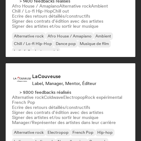
> 1400 feedbacks réalisés
Afro House / Amapiano
Alternative rock
Ambient
Chill / Lo-fi Hip-Hop
Chill out
Ecrire des retours détaillés/constructifs
Signer des contrats d’édition avec des artistes
Signer des artistes et/ou sortir leur musique
Alternative rock
Afro House / Amapiano
Ambient
Chill / Lo-fi Hip-Hop
Dance pop
Musique de film
Indie folk
Instrumental
LaCouveuse
Label, Manager, Mentor, Éditeur
> 9300 feedbacks réalisés
Alternative rock
Coldwave
Electropop
Rock expérimental
French Pop
Ecrire des retours détaillés/constructifs
Signer des contrats d’édition avec des artistes
Signer des artistes et/ou sortir leur musique
Manager/Représenter des artistes dans leur carrière
Alternative rock
Electropop
French Pop
Hip-hop