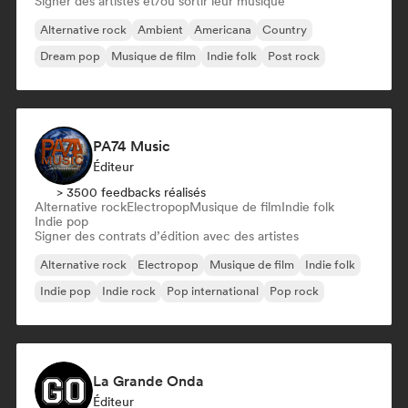
Signer des artistes et/ou sortir leur musique
Alternative rock
Ambient
Americana
Country
Dream pop
Musique de film
Indie folk
Post rock
PA74 Music
Éditeur
> 3500 feedbacks réalisés
Alternative rock
Electropop
Musique de film
Indie folk
Indie pop
Signer des contrats d’édition avec des artistes
Alternative rock
Electropop
Musique de film
Indie folk
Indie pop
Indie rock
Pop international
Pop rock
La Grande Onda
Éditeur