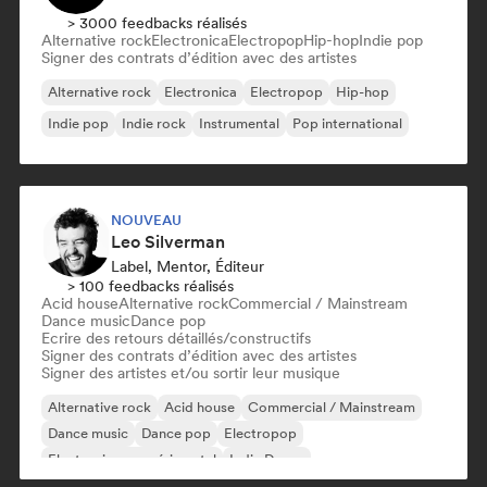
> 3000 feedbacks réalisés
Alternative rock
Electronica
Electropop
Hip-hop
Indie pop
Signer des contrats d’édition avec des artistes
Alternative rock
Electronica
Electropop
Hip-hop
Indie pop
Indie rock
Instrumental
Pop international
NOUVEAU
Leo Silverman
Label, Mentor, Éditeur
> 100 feedbacks réalisés
Acid house
Alternative rock
Commercial / Mainstream
Dance music
Dance pop
Ecrire des retours détaillés/constructifs
Signer des contrats d’édition avec des artistes
Signer des artistes et/ou sortir leur musique
Alternative rock
Acid house
Commercial / Mainstream
Dance music
Dance pop
Electropop
Electronique expérimental
Indie Dance