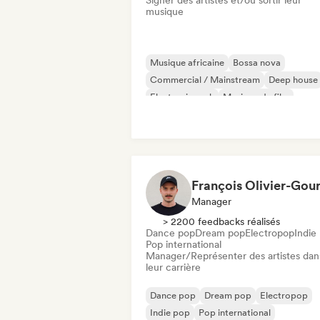
Signer des artistes et/ou sortir leur
musique
Musique africaine
Bossa nova
Commercial / Mainstream
Deep house
Electronic rock
Musique de film
French Pop
Nouvelle scène
Manager
> 2200 feedbacks réalisés
Dance pop
Dream pop
Electropop
Indie
Pop international
Manager/Représenter des artistes dan
leur carrière
Dance pop
Dream pop
Electropop
Indie pop
Pop international