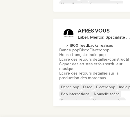
Nouvelle scène
Singer-songwriter
Synthpop
APRÈS VOUS
Label, Mentor, Spécialiste Son
> 1900 feedbacks réalisés
Dance pop
Disco
Electropop
House française
Indie pop
Ecrire des retours détaillés/constructif
Signer des artistes et/ou sortir leur
musique
Ecrire des retours détaillés sur la
production des morceaux
Dance pop
Disco
Electropop
Indie 
Pop international
Nouvelle scène
Progressive pop
Singer-songwriter