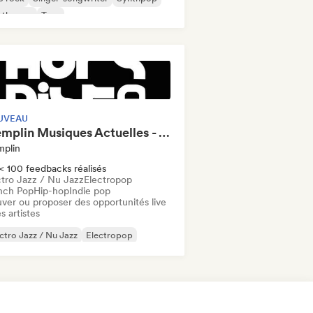
nthwave
Trap
UVEAU
Tremplin Musiques Actuelles - Vosges - Hors Piste x Groover
mplin
< 100 feedbacks réalisés
ctro Jazz / Nu Jazz
Electropop
nch Pop
Hip-hop
Indie pop
uver ou proposer des opportunités live
s artistes
ctro Jazz / Nu Jazz
Electropop
ench Pop
Hip-hop
Indie pop
ie rock
Nouvelle scène
Pop rock