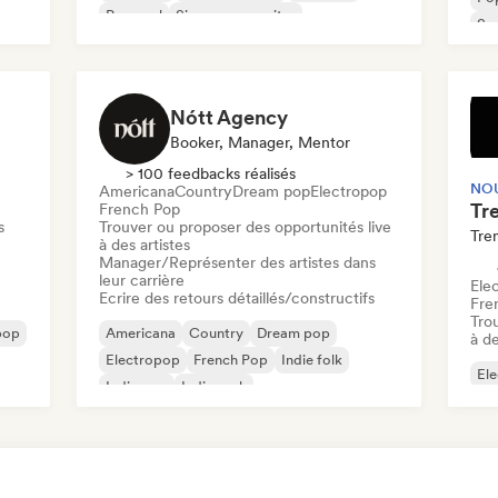
Pop soul
Singer-songwriter
Sy
Nótt Agency
Booker, Manager, Mentor
> 100 feedbacks réalisés
NO
Americana
Country
Dream pop
Electropop
French Pop
s
Trouver ou proposer des opportunités live
Tre
à des artistes
Manager/Représenter des artistes dans
leur carrière
Ele
Ecrire des retours détaillés/constructifs
Fre
Tro
pop
Americana
Country
Dream pop
à de
Electropop
French Pop
Indie folk
Ele
Indie pop
Indie rock
Fr
Ind