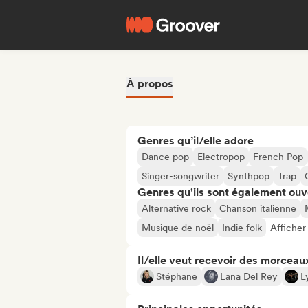
À propos
Genres qu’il/elle adore
Dance pop
Electropop
French Pop
Singer-songwriter
Synthpop
Trap
Genres qu'ils sont également ouv
Alternative rock
Chanson italienne
Musique de noël
Indie folk
Afficher
Il/elle veut recevoir des morceaux
Stéphane
Lana Del Rey
L