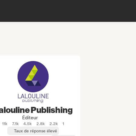
alouline Publishing
Éditeur
11k
7.1k
4.5k
2.8k
2.2k
1
Taux de réponse élevé