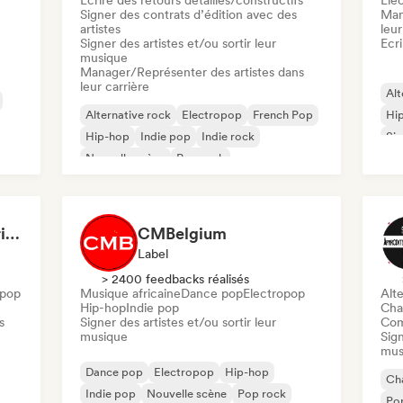
Ecrire des retours détaillés/constructifs
Ele
Signer des contrats d’édition avec des
Man
artistes
leur
Signer des artistes et/ou sortir leur
Ecri
musique
Manager/Représenter des artistes dans
leur carrière
Alt
Alternative rock
Electropop
French Pop
Hi
Hip-hop
Indie pop
Indie rock
Sin
Nouvelle scène
Pop rock
François Olivier-Gouriou
CMBelgium
Label
> 2400 feedbacks réalisés
 pop
Musique africaine
Dance pop
Electropop
Alte
Hip-hop
Indie pop
Cha
s
Signer des artistes et/ou sortir leur
Com
musique
Sign
mus
Dance pop
Electropop
Hip-hop
Cha
Indie pop
Nouvelle scène
Pop rock
Po