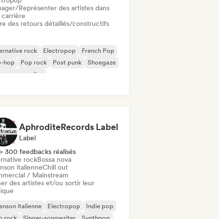
ctropop
ager/Représenter des artistes dans
 carrière
re des retours détaillés/constructifs
ernative rock
Electropop
French Pop
p-hop
Pop rock
Post punk
Shoegaze
ger-songwriter
AphroditeRecords Label
Label
> 300 feedbacks réalisés
rnative rock
Bossa nova
nson italienne
Chill out
mercial / Mainstream
er des artistes et/ou sortir leur
ique
nson italienne
Electropop
Indie pop
p rock
Singer-songwriter
Synthpop