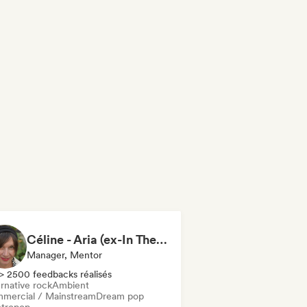
Céline - Aria (ex-In The Sun Prod)
Manager, Mentor
> 2500 feedbacks réalisés
rnative rock
Ambient
mercial / Mainstream
Dream pop