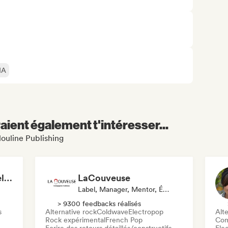
IA
aient également t'intéresser...
louline Publishing
Active Records - Label services & distribution
LaCouveuse
Label, Manager, Mentor, Éditeur
> 9300 feedbacks réalisés
s
Alternative rock
Coldwave
Electropop
Alte
Rock expérimental
French Pop
Com