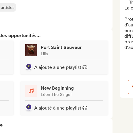
T
artistes
Lalo
Prot
d'au
enr
 des opportunités…
diff
pres
Port Saint Sauveur
d'ac
Lilia
A ajouté à une playlist
New Beginning
Léon The Singer
A ajouté à une playlist
re