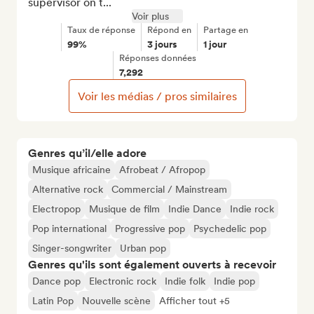
supervisor on t...
Voir plus
Taux de réponse
Répond en
Partage en
99%
3 jours
1 jour
Réponses données
7,292
Voir les médias / pros similaires
Genres qu’il/elle adore
Musique africaine
Afrobeat / Afropop
Alternative rock
Commercial / Mainstream
Electropop
Musique de film
Indie Dance
Indie rock
Pop international
Progressive pop
Psychedelic pop
Singer-songwriter
Urban pop
Genres qu'ils sont également ouverts à recevoir
Dance pop
Electronic rock
Indie folk
Indie pop
Latin Pop
Nouvelle scène
Afficher tout +5