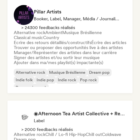
Pillar Artists
Booker, Label, Manager, Média / Journaliste, Mentor, Playlist
> 24300 feedbacks réalisés
Alternative rock
Ambient
Musique Brésilienne
Classical music
Country
Ecrire des retours détaillés/constructifs
Écrire des articles
Trouver ou proposer des opportunités live à des artistes
Manager/Représenter des artistes dans leur carrière
Signer des artistes et/ou sortir leur musique
Ajouter dans ma/mes playlist(s) impactante(s)
Alternative rock
Musique Brésilienne
Dream pop
Indie folk
Indie pop
Indie rock
Pop rock
Progressive rock
◉Afternoon Tea Artist Collective + Record Label◉
Label
> 2000 feedbacks réalisés
Alternative rock
Chill / Lo-fi Hip-Hop
Chill out
Coldwave
Dream pop