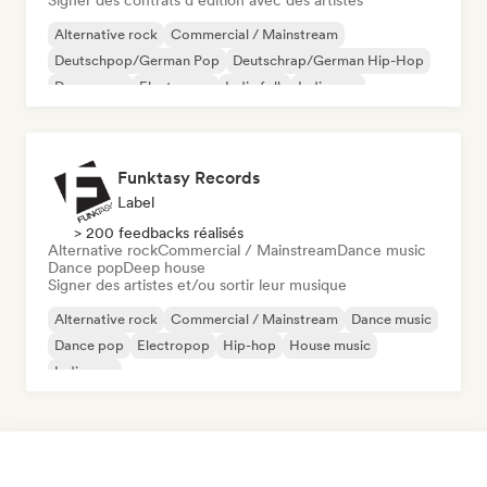
Signer des contrats d’édition avec des artistes
Alternative rock
Commercial / Mainstream
Deutschpop/German Pop
Deutschrap/German Hip-Hop
Dream pop
Electropop
Indie folk
Indie pop
Funktasy Records
Label
> 200 feedbacks réalisés
Alternative rock
Commercial / Mainstream
Dance music
Dance pop
Deep house
Signer des artistes et/ou sortir leur musique
Alternative rock
Commercial / Mainstream
Dance music
Dance pop
Electropop
Hip-hop
House music
Indie pop