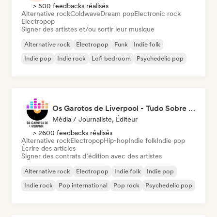
> 500 feedbacks réalisés
Alternative rock
Coldwave
Dream pop
Electronic rock
Electropop
Signer des artistes et/ou sortir leur musique
Alternative rock
Electropop
Funk
Indie folk
Indie pop
Indie rock
Lofi bedroom
Psychedelic pop
Os Garotos de Liverpool - Tudo Sobre Música
Média / Journaliste, Éditeur
> 2600 feedbacks réalisés
Alternative rock
Electropop
Hip-hop
Indie folk
Indie pop
Écrire des articles
Signer des contrats d’édition avec des artistes
Alternative rock
Electropop
Indie folk
Indie pop
Indie rock
Pop international
Pop rock
Psychedelic pop