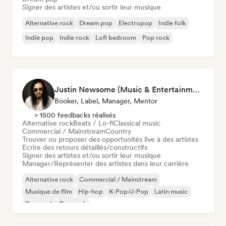
Signer des artistes et/ou sortir leur musique
Alternative rock
Dream pop
Electropop
Indie folk
Indie pop
Indie rock
Lofi bedroom
Pop rock
Justin Newsome (Music & Entertainment Executive | A&R, Artist Development & Partnerships | Applied AI & Systems Strategy)
Booker, Label, Manager, Mentor
> 1500 feedbacks réalisés
Alternative rock
Beats / Lo-fi
Classical music
Commercial / Mainstream
Country
Trouver ou proposer des opportunités live à des artistes
Ecrire des retours détaillés/constructifs
Signer des artistes et/ou sortir leur musique
Manager/Représenter des artistes dans leur carrière
Alternative rock
Commercial / Mainstream
Musique de film
Hip-hop
K-Pop/J-Pop
Latin music
Pop punk
Pop rock