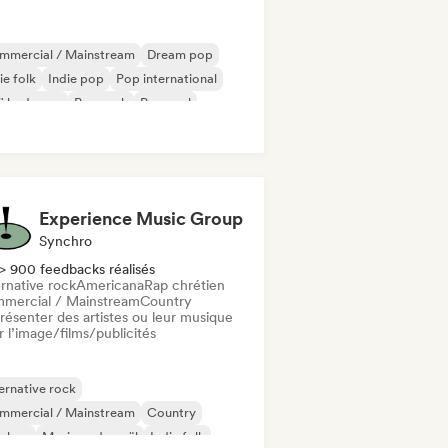
mmercial / Mainstream
Dream pop
ie folk
Indie pop
Pop international
fi bedroom
Pop rock
Pop soul
Experience Music Group
Synchro
> 900 feedbacks réalisés
rnative rock
Americana
Rap chrétien
mercial / Mainstream
Country
résenter des artistes ou leur musique
 l’image/films/publicités
ernative rock
mmercial / Mainstream
Country
p-hop
Musique de noël
Indie folk