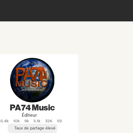
PA74 Music
Éditeur
55.4k
10k
9k
5.1k
326
59
Taux de partage élevé