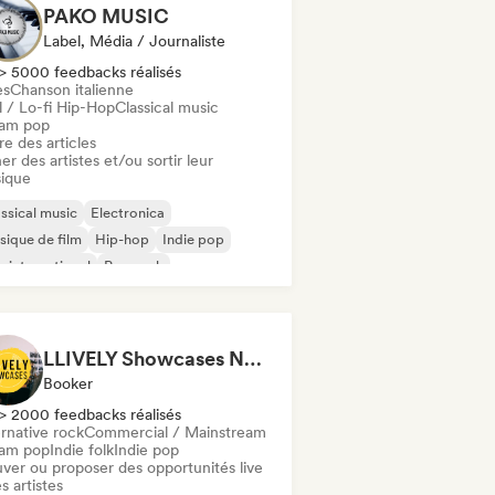
PAKO MUSIC
Label, Média / Journaliste
> 5000 feedbacks réalisés
es
Chanson italienne
l / Lo-fi Hip-Hop
Classical music
am pop
re des articles
er des artistes et/ou sortir leur
ique
ssical music
Electronica
ique de film
Hip-hop
Indie pop
 international
Pop rock
 en anglais
LLIVELY Showcases Newcastle
Booker
> 2000 feedbacks réalisés
rnative rock
Commercial / Mainstream
am pop
Indie folk
Indie pop
uver ou proposer des opportunités live
s artistes