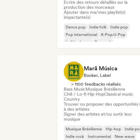
Ecrire des retours détaillés sur la
production des morceaux
Ajouter dans ma/mes playlist(s)
impactante(s)
Dance pop
Indie folk
Indie pop
Pop international
K-Pop/J-Pop
Lofi bedroom
Pop rock
Singer-songwriter
Marã Música
Booker, Label
> 1100 feedbacks réalisés
Bass Music
Musique Brésilienne
Chill / Lo-fi Hip-Hop
Classical music
Country
Trouver ou proposer des opportunités l
à des artistes
Signer des artistes et/ou sortir leur
musique
Musique Brésilienne
Hip-hop
Indie p
Indie rock
Instrumental
New wave