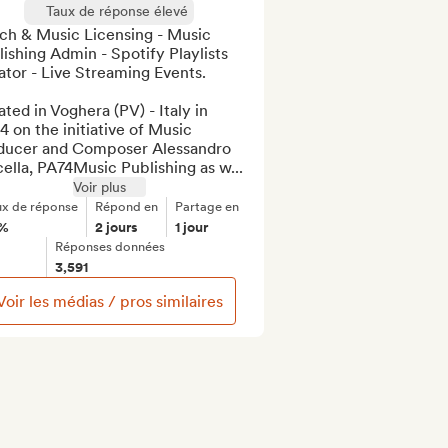
Taux de réponse élevé
ch & Music Licensing - Music 
ishing Admin - Spotify Playlists 
tor - Live Streaming Events.

ted in Voghera (PV) - Italy in 
 on the initiative of Music 
ducer and Composer Alessandro 
ella, PA74Music Publishing as w...
Voir plus
ux de réponse
Répond en
Partage en
%
2 jours
1 jour
Réponses données
3,591
Voir les médias / pros similaires