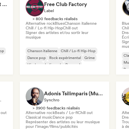
◉Afternoon Tea Artist Collective + Record Label◉
Free Club Factory
Label
> 800 feedbacks réalisés
Alternative rock
Blues
Chanson italienne
Blu
Chill / Lo-fi Hip-Hop
Chill out
Chil
Signer des artistes et/ou sortir leur
Dre
musique
Écri
Sign
mus
pop
Chanson italienne
Chill / Lo-fi Hip-Hop
Cla
Dance pop
Rock expérimental
Grime
Mus
Hip-hop
Indie rock
Pop soul
Pop
Rap
Adonis Tsilimparis (Music Supervisor)
ialiste Son
Synchro
> 3900 feedbacks réalisés
 out
Alternative rock
Beats / Lo-fi
Chill out
Alte
Classical music
Dance pop
Dre
Représenter des artistes ou leur musique
Tro
pour l’image/films/publicités
à de