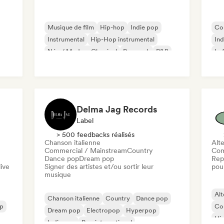
Musique de film
Hip-hop
Indie pop
Co
Instrumental
Hip-Hop instrumental
Ind
Néo / Modern Classical
Pop rock
R&B
Lo
Delma Jag Records
Label
> 500 feedbacks réalisés
Chanson italienne
Alte
Commercial / Mainstream
Country
Com
Dance pop
Dream pop
Rep
ive
Signer des artistes et/ou sortir leur
pour
musique
Alt
Chanson italienne
Country
Dance pop
op
Co
Dream pop
Electropop
Hyperpop
Hi
Indie pop
Pop international