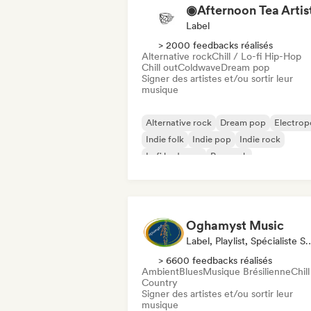
Label
> 2000 feedbacks réalisés
Alternative rock
Chill / Lo-fi Hip-Hop
Chill out
Coldwave
Dream pop
Signer des artistes et/ou sortir leur
musique
Alternative rock
Dream pop
Electro
Indie folk
Indie pop
Indie rock
Lofi bedroom
Pop rock
Oghamyst Music
Label, Playlist, Spéc
> 6600 feedbacks réalisés
Ambient
Blues
Musique Brésilienne
Chill
Country
Signer des artistes et/ou sortir leur
musique