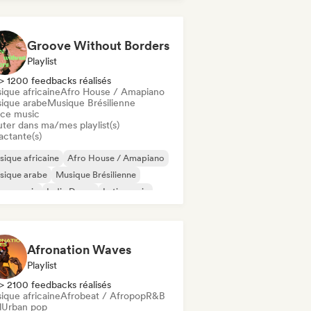
z fusion
Rap international
Groove Without Borders
Playlist
> 1200 feedbacks réalisés
ique africaine
Afro House / Amapiano
ique arabe
Musique Brésilienne
ce music
uter dans ma/mes playlist(s)
actante(s)
ique africaine
Afro House / Amapiano
sique arabe
Musique Brésilienne
nce music
Indie Dance
Latin music
ique orientale
Afronation Waves
Playlist
> 2100 feedbacks réalisés
ique africaine
Afrobeat / Afropop
R&B
l
Urban pop