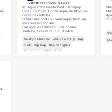
> 8700 feedbacks réalisés
Musique africaine
Afrobeat / Afropop
Mus
el
Chill / Lo-fi Hip-Hop
Musique de film
Funk
Mus
Écrire des articles
Ajo
Publier des posts ou reels impactants sur
imp
mes réseaux sociaux
Partager les artistes sur ma chaîne
YouTube, SoundCloud ou Twitch
Mus
Musique africaine
Chill / Lo-fi Hip-Hop
Mu
Funk
Hip-hop
Rap en anglais
Rap francais
R&B
Soul
va