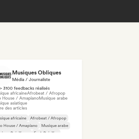
Musiques Obliques
Média / Journaliste
> 3100 feedbacks réalisés
ique africaine
Afrobeat / Afropop
o House / Amapiano
Musique arabe
ique asiatique
re des articles
ique africaine
Afrobeat / Afropop
ro House / Amapiano
Musique arabe
ique Brésilienne
Funk Brésilien