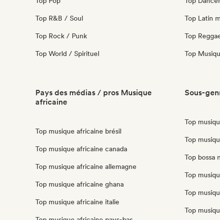
Top Pop
Top Danceh
Top R&B / Soul
Top Latin 
Top Rock / Punk
Top Regga
Top World / Spirituel
Top Musique
Pays des médias / pros Musique
Sous-genr
africaine
Top musiqu
Top musique africaine brésil
Top musiqu
Top musique africaine canada
Top bossa 
Top musique africaine allemagne
Top musiqu
Top musique africaine ghana
Top musiqu
Top musique africaine italie
Top musiqu
Top musique africaine pays-bas