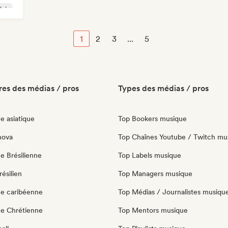
lais
1
2
3
...
5
es des médias / pros
Types des médias / pros
e asiatique
Top Bookers musique
nova
Top Chaînes Youtube / Twitch mu
e Brésilienne
Top Labels musique
ésilien
Top Managers musique
e caribéenne
Top Médias / Journalistes musiqu
e Chrétienne
Top Mentors musique