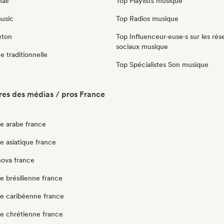
all
Top Playlists musique
music
Top Radios musique
eton
Top Influenceur·euse·s sur les rés
sociaux musique
 traditionnelle
Top Spécialistes Son musique
es des médias / pros France
e arabe france
e asiatique france
nova france
e brésilienne france
e caribéenne france
e chrétienne france