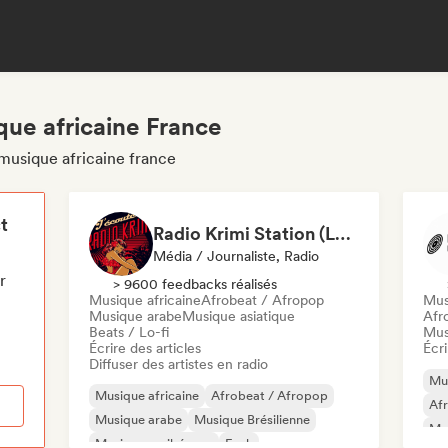
que africaine France
musique africaine france
t
Radio Krimi Station (La Radio)
Média / Journaliste, Radio
r
> 9600 feedbacks réalisés
Musique africaine
Afrobeat / Afropop
Mus
Musique arabe
Musique asiatique
Afr
Beats / Lo-fi
Mus
Écrire des articles
Écri
Diffuser des artistes en radio
Mus
Musique africaine
Afrobeat / Afropop
Af
Musique arabe
Musique Brésilienne
Mus
Musique caribéenne
Funk