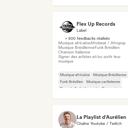
Latin music
Flex Up Records
Label
> 500 feedbacks réalisés
Musique africaine
Afrobeat / Afropop
Musique Brésilienne
Funk Brésilien
Chanson italienne
Signer des artistes et/ou sortir leur
musique
Musique africaine
Musique Brésilienne
Funk Brésilien
Musique caribéenne
Dancehall
Latin music
Reggaeton
Afrobeat / Afropop
La Playlist d'Aurélien
Chaîne Youtube / Twitch