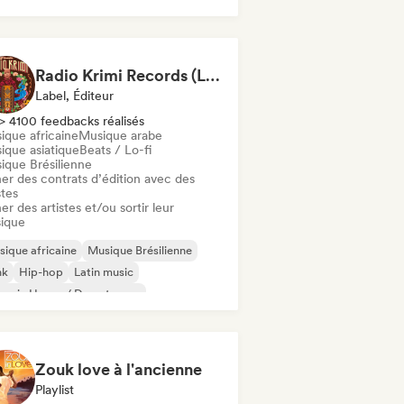
Radio Krimi Records (Le Label)
Label, Éditeur
> 4100 feedbacks réalisés
ique africaine
Musique arabe
ique asiatique
Beats / Lo-fi
ique Brésilienne
ner des contrats d’édition avec des
stes
er des artistes et/ou sortir leur
ique
ique africaine
Musique Brésilienne
nk
Hip-hop
Latin music
ganic House / Downtempo
ique orientale
Reggae
Zouk love à l'ancienne
Playlist