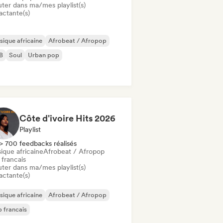
uter dans ma/mes playlist(s)
actante(s)
ique africaine
Afrobeat / Afropop
B
Soul
Urban pop
Côte d'ivoire Hits 2026
Playlist
> 700 feedbacks réalisés
ique africaine
Afrobeat / Afropop
 francais
uter dans ma/mes playlist(s)
actante(s)
ique africaine
Afrobeat / Afropop
 francais