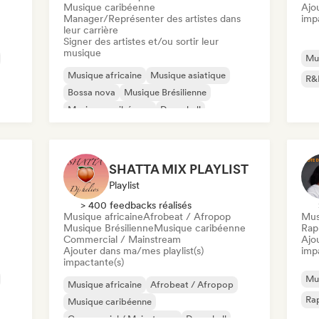
Musique caribéenne
Ajo
Manager/Représenter des artistes dans
imp
leur carrière
Signer des artistes et/ou sortir leur
musique
Mus
Musique africaine
Musique asiatique
R&
Bossa nova
Musique Brésilienne
Musique caribéenne
Dancehall
Indie Dance
Indie folk
SHATTA MIX PLAYLIST
Playlist
> 400 feedbacks réalisés
Musique africaine
Afrobeat / Afropop
Mus
Musique Brésilienne
Musique caribéenne
Rap
Commercial / Mainstream
Ajo
Ajouter dans ma/mes playlist(s)
imp
impactante(s)
Mus
Musique africaine
Afrobeat / Afropop
Rap
Musique caribéenne
Commercial / Mainstream
Dancehall