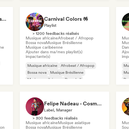
Jaz
Rap international
Musique orientale
LMCB - Les Merveilles du Congo 🇨🇬
Carnival Colors 🪅
Playlist
> 1200 feedbacks réalisés
Musique africaine
Afrobeat / Afropop
Mus
Bossa nova
Musique Brésilienne
Mus
ne
Musique caribéenne
Dan
Ajouter dans ma/mes playlist(s)
Ajo
impactante(s)
imp
Musique africaine
Afrobeat / Afropop
Mus
Bossa nova
Musique Brésilienne
Mu
Musique caribéenne
Dancehall
Da
Latin music
Reggaeton
Mus
Felipe Nadeau - Cosmovision Records & Ritmos del Sur
Label, Manager
> 300 feedbacks réalisés
Musique africaine
Musique asiatique
Mus
ton
Bossa nova
Musique Brésilienne
Sou