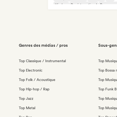
Hip-hop
Rap international
Rap en ang
Genres des médias / pros
Sous-genr
Top Classique / Instrumental
Top Musiqu
Top Electronic
Top Bossa 
Top Folk / Acoustique
Top Musiqu
Top Hip-hop / Rap
Top Funk Br
Top Jazz
Top Musiqu
Top Metal
Top Musiqu