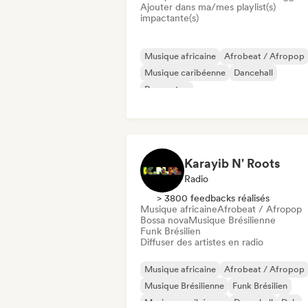
Ajouter dans ma/mes playlist(s)
impactante(s)
Musique africaine
Afrobeat / Afropop
Musique caribéenne
Dancehall
Reggaeton
Karayib N' Roots
Radio
> 3800 feedbacks réalisés
Musique africaine
Afrobeat / Afropop
Bossa nova
Musique Brésilienne
Funk Brésilien
Diffuser des artistes en radio
Musique africaine
Afrobeat / Afropop
Musique Brésilienne
Funk Brésilien
Musique caribéenne
Dancehall
Dub