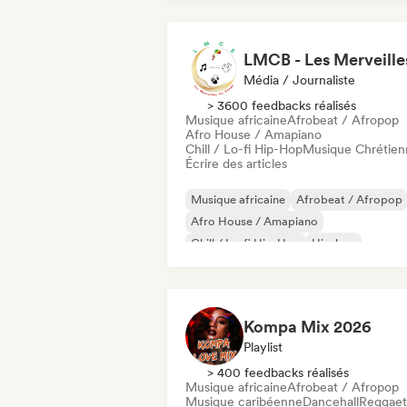
Média / Journaliste
> 3600 feedbacks réalisés
Musique africaine
Afrobeat / Afropop
Afro House / Amapiano
Chill / Lo-fi Hip-Hop
Musique Chrétien
Écrire des articles
Musique africaine
Afrobeat / Afropop
Afro House / Amapiano
Chill / Lo-fi Hip-Hop
Hip-hop
Rap international
Rap en anglais
Rap francais
Kompa Mix 2026
Playlist
> 400 feedbacks réalisés
Musique africaine
Afrobeat / Afropop
Musique caribéenne
Dancehall
Reggae