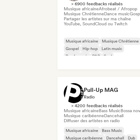
> 6900 feedbacks réalisés
Musique africaine
Afrobeat / Afropop
Musique Chrétienne
Dance music
Gosp
Partager les artistes sur ma chaîne
YouTube, SoundCloud ou Twitch
Musique africaine
Musique Chrétienne
Gospel
Hip-hop
Latin music
Rap francais
R&B
Soul
Pull-Up MAG
Radio
> 4200 feedbacks réalisés
Musique africaine
Bass Music
Bossa no
Musique caribéenne
Dancehall
Diffuser des artistes en radio
Musique africaine
Bass Music
Musique caribéenne
Dancehall
Dub