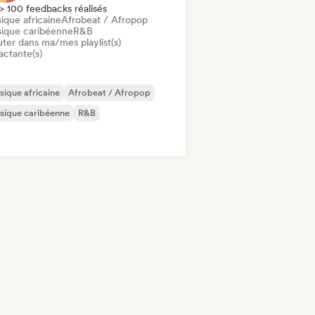
> 100 feedbacks réalisés
ique africaine
Afrobeat / Afropop
ique caribéenne
R&B
uter dans ma/mes playlist(s)
actante(s)
ique africaine
Afrobeat / Afropop
sique caribéenne
R&B