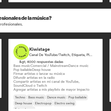
esionales de la música?
rofesionales.
Kiwistage
Canal De YouTube/Twitch, Etiqueta, Playlist Curator, Emisoras De Radio
&gt; 4000 respuestas dadas
Bass music
Comercial / Mainstream
Dance music
Pop bailable
Deep house
Firmar artistas o lanzar su música
Difundir artistas en la radio
Compartir artistas en mi canal de YouTube,
SoundCloud o Twitch
Agregar artistas a mis playlists de mayor impacto
Techno
Bass music
Dance music
Pop bailable
Deep house
Electropop
Electro swing
Future house