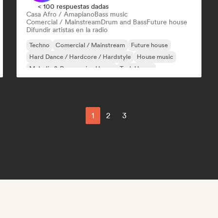
< 100 respuestas dadas
Casa Afro / Amapiano
Bass music
Comercial / Mainstream
Drum and Bass
Future house
Difundir artistas en la radio
Techno
Comercial / Mainstream
Future house
Hard Dance / Hardcore / Hardstyle
House music
Melodic & Progressive House
Tech House
UK Garage / Bassline
1
2
3