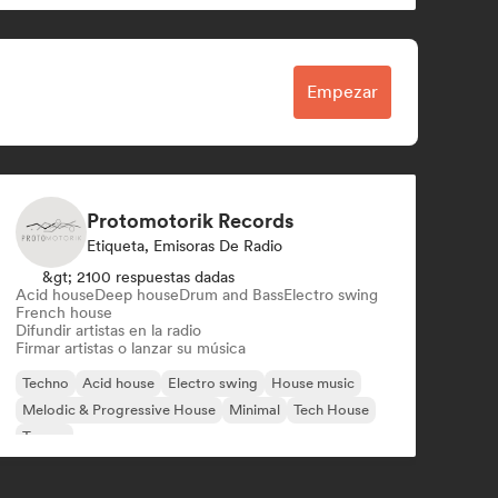
Empezar
Protomotorik Records
Etiqueta, Emisoras De Radio
&gt; 2100 respuestas dadas
Acid house
Deep house
Drum and Bass
Electro swing
French house
Difundir artistas en la radio
Firmar artistas o lanzar su música
Techno
Acid house
Electro swing
House music
Melodic & Progressive House
Minimal
Tech House
Trance