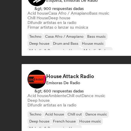
Etiqueta, Emisoras De Radio
&gt; 900 respuestas dadas
Acid house
Casa Afro / Amapiano
Bass music
Chill House
Deep house
Difundir artistas en la radio
Firmar artistas o lanzar su música
Techno
Casa Afro / Amapiano
Bass music
Deep house
Drum and Bass
House music
Melodic & Progressive House
Melodic Techno
House Attack Radio
Emisoras De Radio
&gt; 600 respuestas dadas
Acid house
Ambiente
Chill out
Dance music
Deep house
Difundir artistas en la radio
Techno
Acid house
Chill out
Dance music
Deep house
French house
House music
Melodic & Progressive House