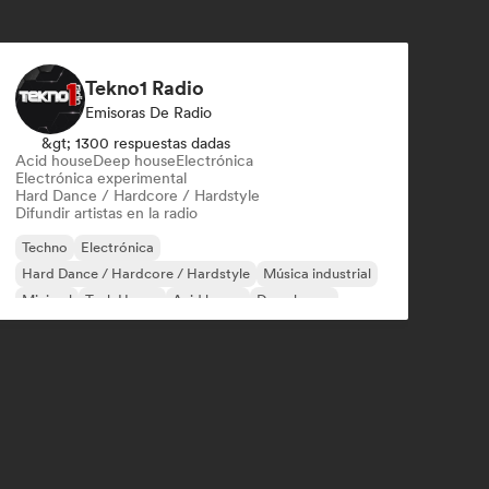
Tekno1 Radio
Emisoras De Radio
&gt; 1300 respuestas dadas
Acid house
Deep house
Electrónica
Electrónica experimental
Hard Dance / Hardcore / Hardstyle
Difundir artistas en la radio
Techno
Electrónica
Hard Dance / Hardcore / Hardstyle
Música industrial
Minimal
Tech House
Acid house
Deep house