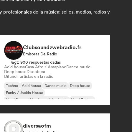
rofesionales de la música: sellos, medios, radios y
Clubsoundzwebradio.fr
Emisoras De Radio
&gt; 900 respuestas dadas
Acid house
Casa Afro / Amapiano
Dance music
Deep house
Discoteca
Difundir artistas en la radio
Techno
Acid house
Dance music
Deep house
Funky / Jackin House
Hard Dance / Hardcore / Hardstyle
Hard Techno
Indie Dance
diversaofm