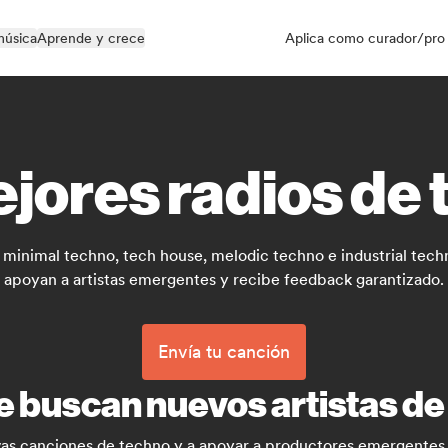
música
Aprende y crece
Aplica como curador/pro
jores radios de
minimal techno, tech house, melodic techno e industrial techno
apoyan a artistas emergentes y recibe feedback garantizado.
Envía tu canción
e buscan nuevos artistas d
evas canciones de techno y a apoyar a productores emergentes 