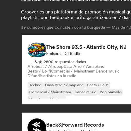
Groover es una plataforma de promoción musical que 
playlists, con feedback escrito garantizado en 7 días
39
curadores que coinciden con tu búsqueda — Más de 4.0
The Shore 93.5 - Atlantic City, NJ
Emisoras De Radio
&gt; 2800 respuestas dadas
Afrobeat / Afropop
Casa Afro / Amapiano
Beats / Lo-fi
Comercial / Mainstream
Dance music
Difundir artistas en la radio
Techno
Casa Afro / Amapiano
Beats / Lo-fi
Comercial / Mainstream
Dance music
Pop bailable
Discoteca
Hip-hop
Back&Forward Records