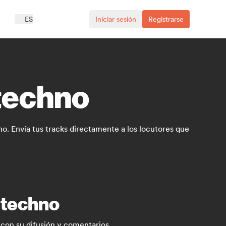
ES
Iniciar sesión
Registrarse
 techno
. Envía tus tracks directamente a los locutores que
e techno
con su difusión y comentarios.