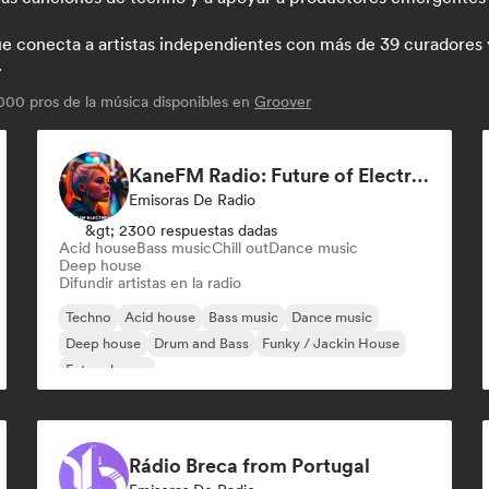
conecta a artistas independientes con más de 39 curadores y p
.
00 pros de la música disponibles en
Groover
KaneFM Radio: Future of Electronic
Emisoras De Radio
&gt; 2300 respuestas dadas
Acid house
Bass music
Chill out
Dance music
Deep house
Difundir artistas en la radio
Techno
Acid house
Bass music
Dance music
Deep house
Drum and Bass
Funky / Jackin House
Future house
Rádio Breca from Portugal