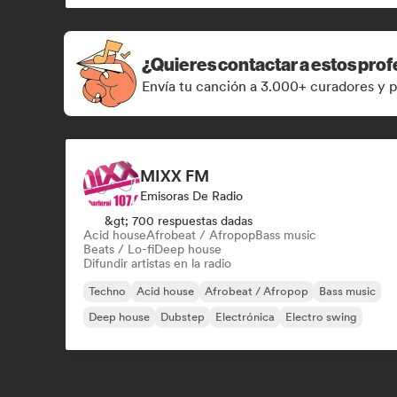
¿Quieres contactar a estos prof
Envía tu canción a 3.000+ curadores y p
MIXX FM
Emisoras De Radio
&gt; 700 respuestas dadas
Acid house
Afrobeat / Afropop
Bass music
Beats / Lo-fi
Deep house
Difundir artistas en la radio
Techno
Acid house
Afrobeat / Afropop
Bass music
Deep house
Dubstep
Electrónica
Electro swing