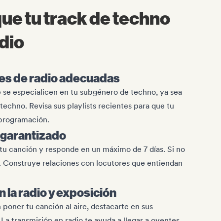
ue tu track de techno
adio
nes de radio adecuadas
 se especialicen en tu subgénero de techno, ya sea
echno. Revisa sus playlists recientes para que tu
 programación.
 garantizado
tu canción y responde en un máximo de 7 días. Si no
s. Construye relaciones con locutores que entiendan
 la radio y exposición
poner tu canción al aire, destacarte en sus
La transmisión en radio te ayuda a llegar a oyentes