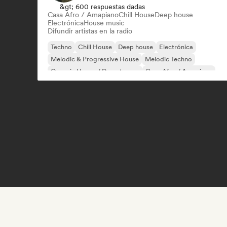
&gt; 600 respuestas dadas
Casa Afro / Amapiano
Chill House
Deep house
Electrónica
House music
Difundir artistas en la radio
Techno
Chill House
Deep house
Electrónica
Melodic & Progressive House
Melodic Techno
Organic House / Downtempo
Casa Afro / Amapiano