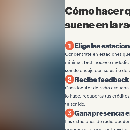
Cómo hacer q
suene en la r
Elige las estacio
Concéntrate en estaciones que
minimal, tech house o melodic t
sonido encaje con su estilo de
Recibe feedback
Cada locutor de radio escucha 
lo hace, recuperas tus crédito
tu sonido.
Gana presencia en
Las estaciones de radio pueden 
programas o hacer entrevistas. 