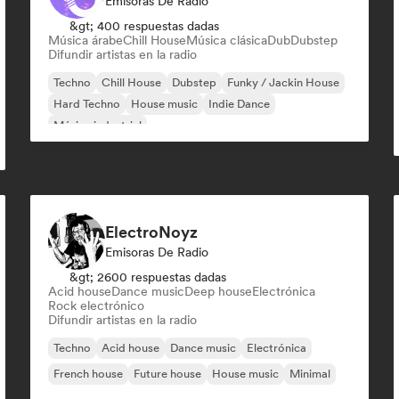
Emisoras De Radio
&gt; 400 respuestas dadas
Música árabe
Chill House
Música clásica
Dub
Dubstep
Difundir artistas en la radio
Techno
Chill House
Dubstep
Funky / Jackin House
Hard Techno
House music
Indie Dance
Música industrial
ElectroNoyz
Emisoras De Radio
&gt; 2600 respuestas dadas
Acid house
Dance music
Deep house
Electrónica
Rock electrónico
Difundir artistas en la radio
Techno
Acid house
Dance music
Electrónica
French house
Future house
House music
Minimal