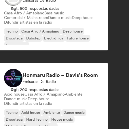
Emisoras De Radio
&gt; 500 respuestas dadas
Casa Afro / Amapiano
Bass music
Comercial / Mainstream
Dance music
Deep house
Difundir artistas en la radio
Techno
Casa Afro / Amapiano
Deep house
Discoteca
Dubstep
Electrónica
Future house
House music
Honmaru Radio – Davis’s Room
Emisoras De Radio
&gt; 200 respuestas dadas
Acid house
Casa Afro / Amapiano
Ambiente
Dance music
Deep house
Difundir artistas en la radio
Techno
Acid house
Ambiente
Dance music
Discoteca
Hard Techno
House music
Melodic & Progressive House