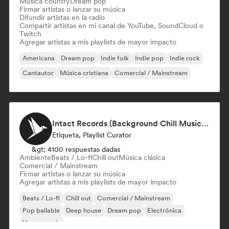
Música country
Dream pop
Firmar artistas o lanzar su música
Difundir artistas en la radio
Compartir artistas en mi canal de YouTube, SoundCloud o
Twitch
Agregar artistas a mis playlists de mayor impacto
Americana
Dream pop
Indie folk
Indie pop
Indie rock
Cantautor
Música cristiana
Comercial / Mainstream
Intact Records (Background Chill Music & Good Vibes On The Road)
Etiqueta, Playlist Curator
&gt; 4100 respuestas dadas
Ambiente
Beats / Lo-fi
Chill out
Música clásica
Comercial / Mainstream
Firmar artistas o lanzar su música
Agregar artistas a mis playlists de mayor impacto
Beats / Lo-fi
Chill out
Comercial / Mainstream
Pop bailable
Deep house
Dream pop
Electrónica
House music