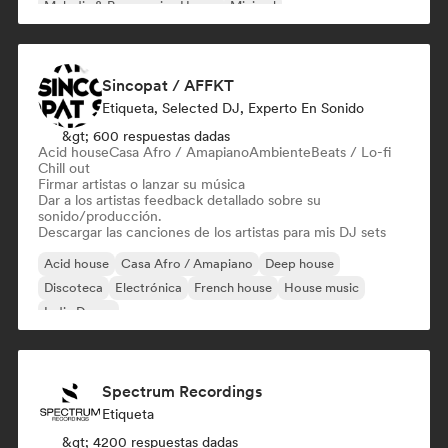
Melodic & Progressive House
Minimal
Sincopat / AFFKT
Etiqueta, Selected DJ, Experto En Sonido
&gt; 600 respuestas dadas
Acid house
Casa Afro / Amapiano
Ambiente
Beats / Lo-fi
Chill out
Firmar artistas o lanzar su música
Dar a los artistas feedback detallado sobre su
sonido/producción.
Descargar las canciones de los artistas para mis DJ sets
Acid house
Casa Afro / Amapiano
Deep house
Discoteca
Electrónica
French house
House music
Indie Dance
Spectrum Recordings
Etiqueta
&gt; 4200 respuestas dadas