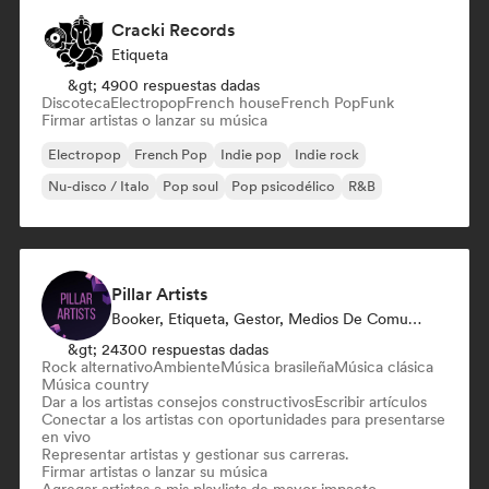
Cracki Records
Etiqueta
&gt; 4900 respuestas dadas
Discoteca
Electropop
French house
French Pop
Funk
Firmar artistas o lanzar su música
Electropop
French Pop
Indie pop
Indie rock
Nu-disco / Italo
Pop soul
Pop psicodélico
R&B
Pillar Artists
Booker, Etiqueta, Gestor, Medios De Comunicación/Periodista, Mentor, Playlist Curator
&gt; 24300 respuestas dadas
Rock alternativo
Ambiente
Música brasileña
Música clásica
Música country
Dar a los artistas consejos constructivos
Escribir artículos
Conectar a los artistas con oportunidades para presentarse
en vivo
Representar artistas y gestionar sus carreras.
Firmar artistas o lanzar su música