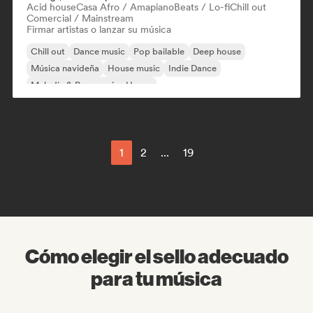
Acid house
Casa Afro / Amapiano
Beats / Lo-fi
Chill out
Comercial / Mainstream
Firmar artistas o lanzar su música
Chill out
Dance music
Pop bailable
Deep house
Música navideña
House music
Indie Dance
Melodic & Progressive House
1
2
...
19
Cómo elegir el sello adecuado
para tu música