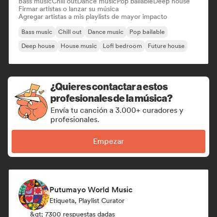
Bass music
Chill out
Dance music
Pop bailable
Deep house
Firmar artistas o lanzar su música
Agregar artistas a mis playlists de mayor impacto
Bass music
Chill out
Dance music
Pop bailable
Deep house
House music
Lofi bedroom
Future house
¿Quieres contactar a estos
profesionales de la música?
Envía tu canción a 3.000+ curadores y
profesionales.
Empezar
Putumayo World Music
Etiqueta, Playlist Curator
&gt; 7300 respuestas dadas