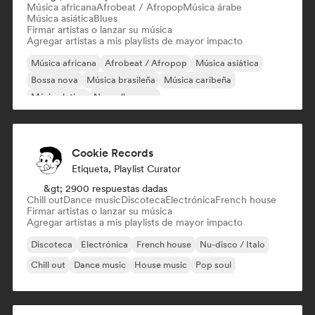
Música africana
Afrobeat / Afropop
Música árabe
Música asiática
Blues
Firmar artistas o lanzar su música
Agregar artistas a mis playlists de mayor impacto
Música africana
Afrobeat / Afropop
Música asiática
Bossa nova
Música brasileña
Música caribeña
Música latina
Nouvelle scene
Cookie Records
Etiqueta, Playlist Curator
&gt; 2900 respuestas dadas
Chill out
Dance music
Discoteca
Electrónica
French house
Firmar artistas o lanzar su música
Agregar artistas a mis playlists de mayor impacto
Discoteca
Electrónica
French house
Nu-disco / Italo
Chill out
Dance music
House music
Pop soul