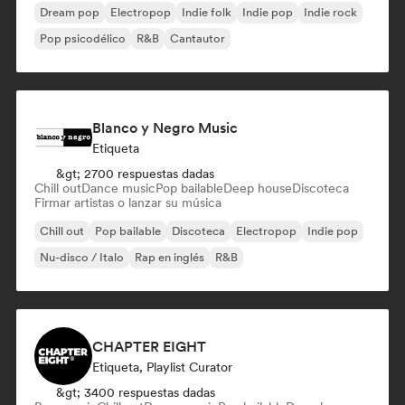
Dream pop
Electropop
Indie folk
Indie pop
Indie rock
Pop psicodélico
R&B
Cantautor
Blanco y Negro Music
Etiqueta
&gt; 2700 respuestas dadas
Chill out
Dance music
Pop bailable
Deep house
Discoteca
Firmar artistas o lanzar su música
Chill out
Pop bailable
Discoteca
Electropop
Indie pop
Nu-disco / Italo
Rap en inglés
R&B
CHAPTER EIGHT
Etiqueta, Playlist Curator
&gt; 3400 respuestas dadas