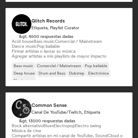
Glitch Records
Etiqueta, Playlist Curator
&gt; 4500 respuestas dadas
Acid house
Bass music
Comercial / Mainstream
Dance music
Pop bailable
Firmar artistas o lanzar su música
Agregar artistas a mis playlists de mayor impacto
Bass music
Comercial / Mainstream
Pop bailable
Deep house
Drum and Bass
Dubstep
Electrónica
Electropop
Common Sense
Canal De YouTube/Twitch, Etiqueta
&gt; 13000 respuestas dadas
Rock alternativo
Blues
Electropop
Electro swing
Música de cine
Compartir artistas en mi canal de YouTube, SoundCloud o