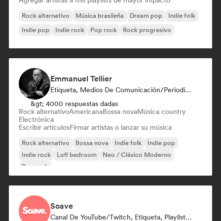
Agregar artistas a mis playlists de mayor impacto
Rock alternativo
Música brasileña
Dream pop
Indie folk
Indie pop
Indie rock
Pop rock
Rock progresivo
Emmanuel Tellier
Etiqueta, Medios De Comunicación/Periodista
&gt; 4000 respuestas dadas
Rock alternativo
Americana
Bossa nova
Música country
Electrónica
Escribir artículos
Firmar artistas o lanzar su música
Rock alternativo
Bossa nova
Indie folk
Indie pop
Indie rock
Lofi bedroom
Neo / Clásico Moderno
Pop rock
Soave
Canal De YouTube/Twitch, Etiqueta, Playlist Curator