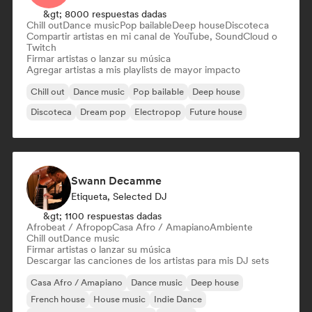
&gt; 8000 respuestas dadas
Chill out
Dance music
Pop bailable
Deep house
Discoteca
Compartir artistas en mi canal de YouTube, SoundCloud o
Twitch
Firmar artistas o lanzar su música
Agregar artistas a mis playlists de mayor impacto
Chill out
Dance music
Pop bailable
Deep house
Discoteca
Dream pop
Electropop
Future house
Swann Decamme
Etiqueta, Selected DJ
&gt; 1100 respuestas dadas
Afrobeat / Afropop
Casa Afro / Amapiano
Ambiente
Chill out
Dance music
Firmar artistas o lanzar su música
Descargar las canciones de los artistas para mis DJ sets
Casa Afro / Amapiano
Dance music
Deep house
French house
House music
Indie Dance