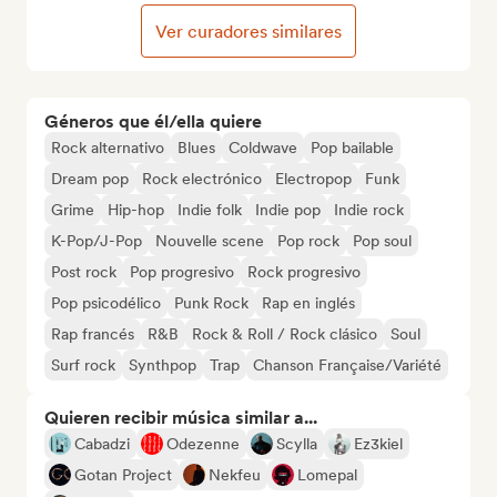
Ver curadores similares
Géneros que él/ella quiere
Rock alternativo
Blues
Coldwave
Pop bailable
Dream pop
Rock electrónico
Electropop
Funk
Grime
Hip-hop
Indie folk
Indie pop
Indie rock
K-Pop/J-Pop
Nouvelle scene
Pop rock
Pop soul
Post rock
Pop progresivo
Rock progresivo
Pop psicodélico
Punk Rock
Rap en inglés
Rap francés
R&B
Rock & Roll / Rock clásico
Soul
Surf rock
Synthpop
Trap
Chanson Française/Variété
Quieren recibir música similar a...
Cabadzi
Odezenne
Scylla
Ez3kiel
Gotan Project
Nekfeu
Lomepal