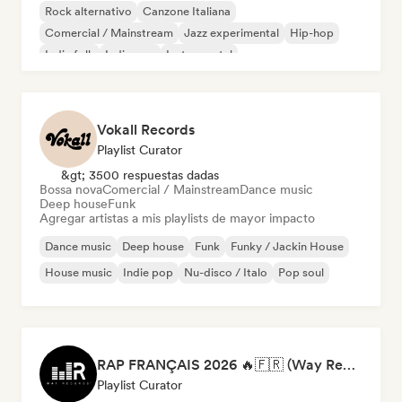
Rock alternativo
Canzone Italiana
Comercial / Mainstream
Jazz experimental
Hip-hop
Indie folk
Indie pop
Instrumental
Vokall Records
Playlist Curator
&gt; 3500 respuestas dadas
Bossa nova
Comercial / Mainstream
Dance music
Deep house
Funk
Agregar artistas a mis playlists de mayor impacto
Dance music
Deep house
Funk
Funky / Jackin House
House music
Indie pop
Nu-disco / Italo
Pop soul
RAP FRANÇAIS 2026 🔥🇫🇷 (Way Records)
Playlist Curator