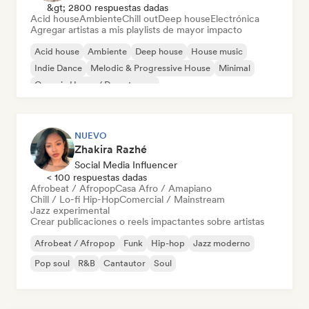
&gt; 2800 respuestas dadas
Acid house
Ambiente
Chill out
Deep house
Electrónica
Agregar artistas a mis playlists de mayor impacto
Acid house
Ambiente
Deep house
House music
Indie Dance
Melodic & Progressive House
Minimal
Organic House / Downtempo
NUEVO
Zhakira Razhé
Social Media Influencer
< 100 respuestas dadas
Afrobeat / Afropop
Casa Afro / Amapiano
Chill / Lo-fi Hip-Hop
Comercial / Mainstream
Jazz experimental
Crear publicaciones o reels impactantes sobre artistas
Afrobeat / Afropop
Funk
Hip-hop
Jazz moderno
Pop soul
R&B
Cantautor
Soul