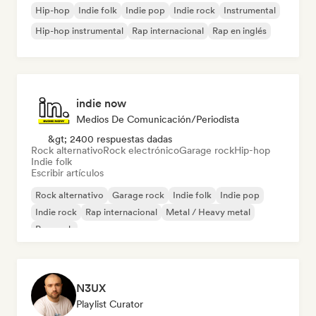
Hip-hop
Indie folk
Indie pop
Indie rock
Instrumental
Hip-hop instrumental
Rap internacional
Rap en inglés
indie now
Medios De Comunicación/Periodista
&gt; 2400 respuestas dadas
Rock alternativo
Rock electrónico
Garage rock
Hip-hop
Indie folk
Escribir artículos
Rock alternativo
Garage rock
Indie folk
Indie pop
Indie rock
Rap internacional
Metal / Heavy metal
Pop rock
N3UX
Playlist Curator