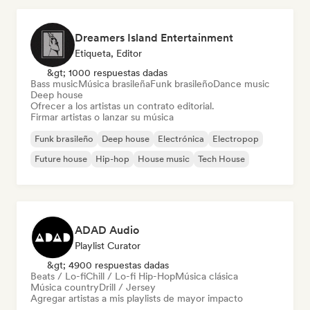
Dreamers Island Entertainment
Etiqueta, Editor
&gt; 1000 respuestas dadas
Bass music
Música brasileña
Funk brasileño
Dance music
Deep house
Ofrecer a los artistas un contrato editorial.
Firmar artistas o lanzar su música
Funk brasileño
Deep house
Electrónica
Electropop
Future house
Hip-hop
House music
Tech House
ADAD Audio
Playlist Curator
&gt; 4900 respuestas dadas
Beats / Lo-fi
Chill / Lo-fi Hip-Hop
Música clásica
Música country
Drill / Jersey
Agregar artistas a mis playlists de mayor impacto