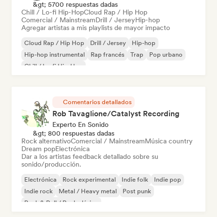
&gt; 5700 respuestas dadas
Chill / Lo-fi Hip-Hop
Cloud Rap / Hip Hop
Comercial / Mainstream
Drill / Jersey
Hip-hop
Agregar artistas a mis playlists de mayor impacto
Cloud Rap / Hip Hop
Drill / Jersey
Hip-hop
Hip-hop instrumental
Rap francés
Trap
Pop urbano
Chill / Lo-fi Hip-Hop
Comentarios detallados
Rob Tavaglione/Catalyst Recording
Experto En Sonido
&gt; 800 respuestas dadas
Rock alternativo
Comercial / Mainstream
Música country
Dream pop
Electrónica
Dar a los artistas feedback detallado sobre su
sonido/producción.
Electrónica
Rock experimental
Indie folk
Indie pop
Indie rock
Metal / Heavy metal
Post punk
Rock & Roll / Rock clásico