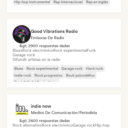
Hip-hop instrumental
Rap internacional
Rap en inglés
Good Vibrations Radio
Emisoras De Radio
&gt; 2900 respuestas dadas
Blues
Rock electrónico
Rock experimental
Funk
Garage rock
Difundir artistas en la radio
Blues
Rock experimental
Garage rock
Hard rock
Indie rock
Rock progresivo
Rock psicodélico
Rock & Roll / Rock clásico
indie now
Medios De Comunicación/Periodista
&gt; 2400 respuestas dadas
Rock alternativo
Rock electrónico
Garage rock
Hip-hop