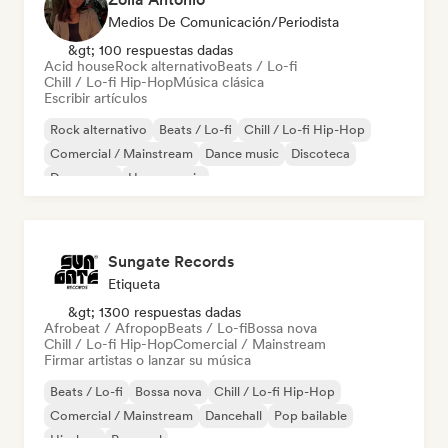
Medios De Comunicación/Periodista
&gt; 100 respuestas dadas
Acid house
Rock alternativo
Beats / Lo-fi
Chill / Lo-fi Hip-Hop
Música clásica
Escribir artículos
Rock alternativo
Beats / Lo-fi
Chill / Lo-fi Hip-Hop
Comercial / Mainstream
Dance music
Discoteca
Dream pop
House music
Sungate Records
Etiqueta
&gt; 1300 respuestas dadas
Afrobeat / Afropop
Beats / Lo-fi
Bossa nova
Chill / Lo-fi Hip-Hop
Comercial / Mainstream
Firmar artistas o lanzar su música
Beats / Lo-fi
Bossa nova
Chill / Lo-fi Hip-Hop
Comercial / Mainstream
Dancehall
Pop bailable
Hip-hop
Pop soul