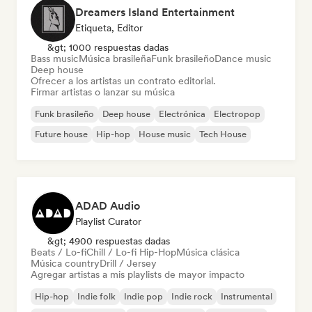
Dreamers Island Entertainment
Etiqueta, Editor
&gt; 1000 respuestas dadas
Bass music
Música brasileña
Funk brasileño
Dance music
Deep house
Ofrecer a los artistas un contrato editorial.
Firmar artistas o lanzar su música
Funk brasileño
Deep house
Electrónica
Electropop
Future house
Hip-hop
House music
Tech House
ADAD Audio
Playlist Curator
&gt; 4900 respuestas dadas
Beats / Lo-fi
Chill / Lo-fi Hip-Hop
Música clásica
Música country
Drill / Jersey
Agregar artistas a mis playlists de mayor impacto
Hip-hop
Indie folk
Indie pop
Indie rock
Instrumental