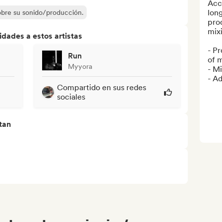
Acc
long
sobre su sonido/producción.
prod
mixi
dades a estos artistas
- Pr
Run
of m
Myyora
- Mi
- Ad
Compartido en sus redes
sociales
tan