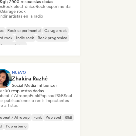
&gt; 2900 respuestas dadas
es
Rock electrónico
Rock experimental
k
Garage rock
ndir artistas en la radio
es
Rock experimental
Garage rock
rd rock
Indie rock
Rock progresivo
k psicodélico
k & Roll / Rock clásico
NUEVO
Zhakira Razhé
Social Media Influencer
< 100 respuestas dadas
obeat / Afropop
Funk
Pop soul
R&B
Soul
ar publicaciones o reels impactantes
e artistas
robeat / Afropop
Funk
Pop soul
R&B
ul
Pop urbano