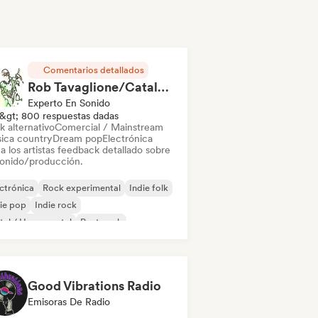
Comentarios detallados
Rob Tavaglione/Catalyst Recording
Experto En Sonido
&gt; 800 respuestas dadas
k alternativo
Comercial / Mainstream
ica country
Dream pop
Electrónica
a los artistas feedback detallado sobre
sonido/producción.
ctrónica
Rock experimental
Indie folk
ie pop
Indie rock
al / Heavy metal
Post punk
k & Roll / Rock clásico
Good Vibrations Radio
Emisoras De Radio