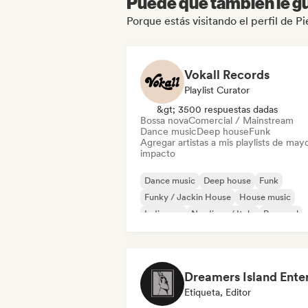
Puede que también le gu
Porque estás visitando el perfil de Pi
Vokall Records
Playlist Curator
&gt; 3500 respuestas dadas
Bossa nova
Comercial / Mainstream
Dance music
Deep house
Funk
Agregar artistas a mis playlists de may
impacto
Dance music
Deep house
Funk
Funky / Jackin House
House music
Indie pop
Nu-disco / Italo
Pop soul
Etiqueta, Editor