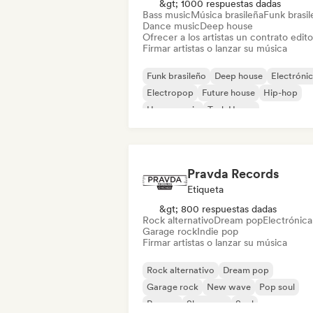
&gt; 1000 respuestas dadas
Bass music
Música brasileña
Funk brasi
Dance music
Deep house
Ofrecer a los artistas un contrato editor
Firmar artistas o lanzar su música
Funk brasileño
Deep house
Electróni
Electropop
Future house
Hip-hop
House music
Tech House
Pravda Records
Etiqueta
&gt; 800 respuestas dadas
Rock alternativo
Dream pop
Electrónica
Garage rock
Indie pop
Firmar artistas o lanzar su música
Rock alternativo
Dream pop
Garage rock
New wave
Pop soul
Reggae
Shoegaze
Soul