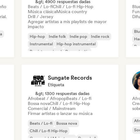
&gt; 4900 respuestas dadas
leño
Beats / Lo-fi
Chill / Lo-fi Hip-Hop
Blu
Música clásica
Música country
Fun
ial.
Drill / Jersey
Difu
Agregar artistas a mis playlists de mayor
impacto
Blu
ca
Hip-hop
Indie folk
Indie pop
Indie rock
Ha
Instrumental
Hip-hop instrumental
Roc
Rap internacional
Rap en inglés
Roc
Sungate Records
Etiqueta
&gt; 1300 respuestas dadas
Afrobeat / Afropop
Beats / Lo-fi
Afr
Bossa nova
Chill / Lo-fi Hip-Hop
Cre
Comercial / Mainstream
sobr
Firmar artistas o lanzar su música
Af
Beats / Lo-fi
Bossa nova
So
Chill / Lo-fi Hip-Hop
Comercial / Mainstream
Dancehall