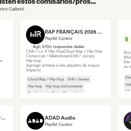
sten estos comisarios/pros...
etro Calletti
RAP FRANÇAIS 2026 🔥🇫🇷 (Way Records)
Playlist Curator
&gt; 5700 respuestas dadas
Chill / Lo-fi Hip-Hop
Cloud Rap / Hip Hop
Roc
Comercial / Mainstream
Drill / Jersey
Mús
or
Hip-hop
Dar 
Agregar artistas a mis playlists de mayor
su 
impacto
Ele
Cloud Rap / Hip Hop
Drill / Jersey
Ind
Hip-hop
Hip-hop instrumental
Met
Rap francés
Trap
Pop urbano
Roc
Chill / Lo-fi Hip-Hop
Dreamers Island Entertainment
ADAD Audio
Playlist Curator