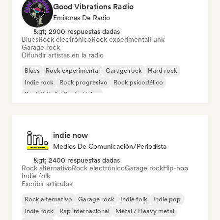
Good Vibrations Radio
Emisoras De Radio
&gt; 2900 respuestas dadas
Blues
Rock electrónico
Rock experimental
Funk
Garage rock
Difundir artistas en la radio
Blues
Rock experimental
Garage rock
Hard rock
Indie rock
Rock progresivo
Rock psicodélico
Rock & Roll / Rock clásico
indie now
Medios De Comunicación/Periodista
&gt; 2400 respuestas dadas
Rock alternativo
Rock electrónico
Garage rock
Hip-hop
Indie folk
Escribir artículos
Rock alternativo
Garage rock
Indie folk
Indie pop
Indie rock
Rap internacional
Metal / Heavy metal