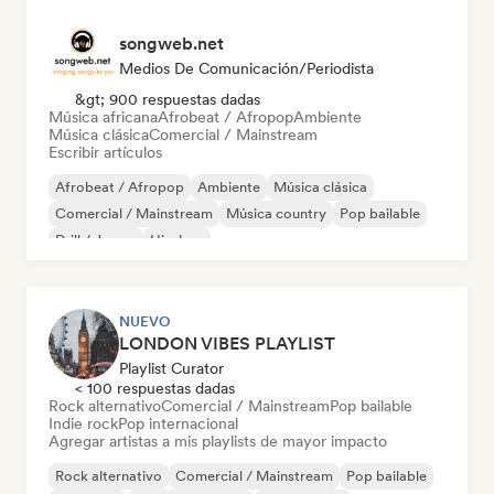
songweb.net
Medios De Comunicación/Periodista
&gt; 900 respuestas dadas
Música africana
Afrobeat / Afropop
Ambiente
Música clásica
Comercial / Mainstream
Escribir artículos
Afrobeat / Afropop
Ambiente
Música clásica
Comercial / Mainstream
Música country
Pop bailable
Drill / Jersey
Hip-hop
NUEVO
LONDON VIBES PLAYLIST
Playlist Curator
< 100 respuestas dadas
Rock alternativo
Comercial / Mainstream
Pop bailable
Indie rock
Pop internacional
Agregar artistas a mis playlists de mayor impacto
Rock alternativo
Comercial / Mainstream
Pop bailable