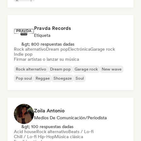
Pop rock
Pravda Records
Etiqueta
&gt; 800 respuestas dadas
Rock alternativo
Dream pop
Electrónica
Garage rock
Indie pop
Firmar artistas o lanzar su música
Rock alternativo
Dream pop
Garage rock
New wave
Pop soul
Reggae
Shoegaze
Soul
Zoila Antonio
Medios De Comunicación/Periodista
&gt; 100 respuestas dadas
Acid house
Rock alternativo
Beats / Lo-fi
Chill / Lo-fi Hip-Hop
Música clásica