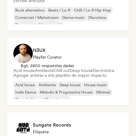
Escribir artículos
Rock alternativo
Beats / Lo-fi
Chill / Lo-fi Hip-Hop
Comercial / Mainstream
Dance music
Discoteca
Dream pop
House music
N3UX
Playlist Curator
&gt; 2800 respuestas dadas
Acid house
Ambiente
Chill out
Deep house
Electrónica
Agregar artistas a mis playlists de mayor impacto
Acid house
Ambiente
Deep house
House music
Indie Dance
Melodic & Progressive House
Minimal
Organic House / Downtempo
Sungate Records
Etiqueta