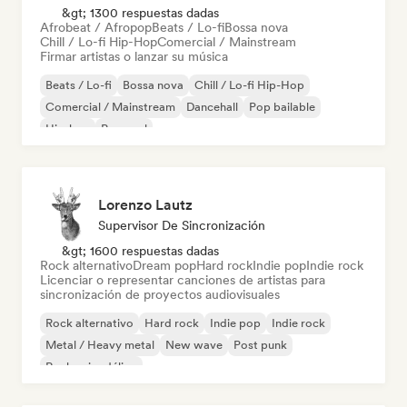
&gt; 1300 respuestas dadas
Afrobeat / Afropop
Beats / Lo-fi
Bossa nova
Chill / Lo-fi Hip-Hop
Comercial / Mainstream
Firmar artistas o lanzar su música
Beats / Lo-fi
Bossa nova
Chill / Lo-fi Hip-Hop
Comercial / Mainstream
Dancehall
Pop bailable
Hip-hop
Pop soul
Lorenzo Lautz
Supervisor De Sincronización
&gt; 1600 respuestas dadas
Rock alternativo
Dream pop
Hard rock
Indie pop
Indie rock
Licenciar o representar canciones de artistas para
sincronización de proyectos audiovisuales
Rock alternativo
Hard rock
Indie pop
Indie rock
Metal / Heavy metal
New wave
Post punk
Rock psicodélico