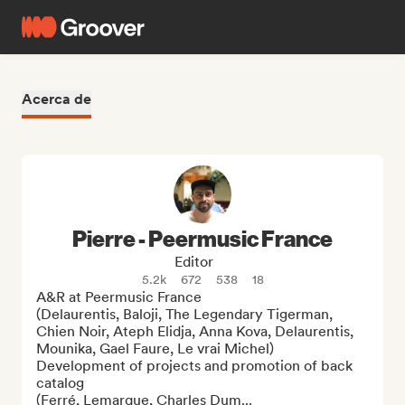
Acerca de
Pierre - Peermusic France
Editor
5.2k
672
538
18
A&R at Peermusic France

(Delaurentis, Baloji, The Legendary Tigerman, 
Chien Noir, Ateph Elidja, Anna Kova, Delaurentis, 
Mounika, Gael Faure, Le vrai Michel)

Development of projects and promotion of back 
catalog

(Ferré, Lemarque, Charles Dum...