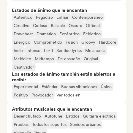
Estados de ánimo que le encantan
Auténtico
Pegadizo
Enfriar
Contemporáneo
Creativo
Curioso
Bailable
Oscuro
Offbeat
Downbeat
Dramático
Excéntrico
Ecléctico
Enérgico
Comprometido
Fusión
Groovy
Hardcore
Indie
Intenso
Lo-fi
Sentido lyrics
Melancolía
Melódico
Midtempo
De ensueño
Original
Cautivador
Los estados de ánimo también están abiertos a
recibir
Experimental
Estándar
Buenas vibraciones
Único
Positivo
Provocador
Ver todos +11
Atributos musicales que le encantan
Desenchufado
Autotune
Latidos
Guitarra eléctrica
Pruebas
Todos los soportes
Sonidos urbanos
Videoclip
Voces