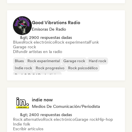
Good Vibrations Radio
Emisoras De Radio
&gt; 2900 respuestas dadas
Blues
Rock electrónico
Rock experimental
Funk
Garage rock
Difundir artistas en la radio
Blues
Rock experimental
Garage rock
Hard rock
Indie rock
Rock progresivo
Rock psicodélico
Rock & Roll / Rock clásico
indie now
Medios De Comunicación/Periodista
&gt; 2400 respuestas dadas
Rock alternativo
Rock electrónico
Garage rock
Hip-hop
Indie folk
Escribir artículos