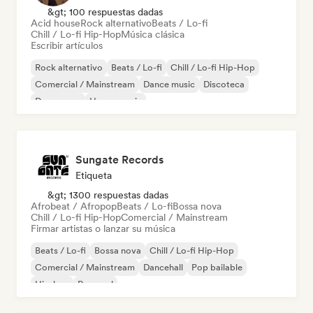
&gt; 100 respuestas dadas
Acid house
Rock alternativo
Beats / Lo-fi
Chill / Lo-fi Hip-Hop
Música clásica
Escribir artículos
Rock alternativo
Beats / Lo-fi
Chill / Lo-fi Hip-Hop
Comercial / Mainstream
Dance music
Discoteca
Dream pop
House music
Sungate Records
Etiqueta
&gt; 1300 respuestas dadas
Afrobeat / Afropop
Beats / Lo-fi
Bossa nova
Chill / Lo-fi Hip-Hop
Comercial / Mainstream
Firmar artistas o lanzar su música
Beats / Lo-fi
Bossa nova
Chill / Lo-fi Hip-Hop
Comercial / Mainstream
Dancehall
Pop bailable
Hip-hop
Pop soul