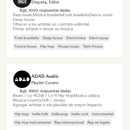
Etiqueta, Editor
&gt; 1000 respuestas dadas
Bass music
Música brasileña
Funk brasileño
Dance music
Deep house
Ofrecer a los artistas un contrato editorial.
Firmar artistas o lanzar su música
Funk brasileño
Deep house
Electrónica
Electropop
Future house
Hip-hop
House music
Tech House
ADAD Audio
Playlist Curator
&gt; 4900 respuestas dadas
Beats / Lo-fi
Chill / Lo-fi Hip-Hop
Música clásica
Música country
Drill / Jersey
Agregar artistas a mis playlists de mayor impacto
Hip-hop
Indie folk
Indie pop
Indie rock
Instrumental
Hip-hop instrumental
Rap internacional
Rap en inglés