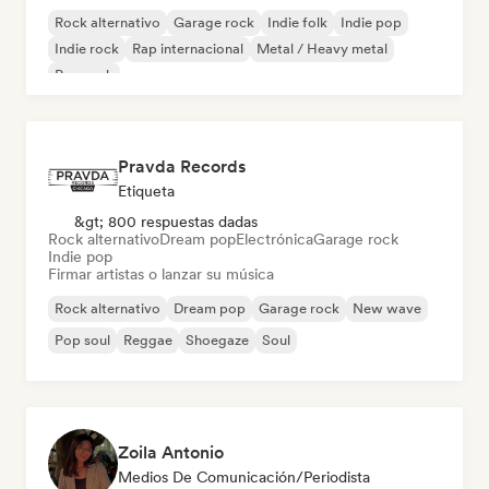
Rock alternativo
Garage rock
Indie folk
Indie pop
Indie rock
Rap internacional
Metal / Heavy metal
Pop rock
Pravda Records
Etiqueta
&gt; 800 respuestas dadas
Rock alternativo
Dream pop
Electrónica
Garage rock
Indie pop
Firmar artistas o lanzar su música
Rock alternativo
Dream pop
Garage rock
New wave
Pop soul
Reggae
Shoegaze
Soul
Zoila Antonio
Medios De Comunicación/Periodista