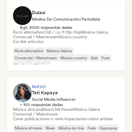
Dulaxi
Medios De Comunicación/Periodista
&gt; 3000 respuestas dadas
Rock alternativo
Chill / Lo-fi Hip-Hop
Música clásica
Comercial / Mainstream
Música country
Escribir artículos
Rock alternativo
Música clásica
Comercial / Mainstream
Música country
Dub
Funk
Hardcore
Hip-hop
NUEVO
Tati Kapaya
Social Media Influencer
< 100 respuestas dadas
Música africana
Blues
Chill House
Música clásica
Comercial / Mainstream
Crear publicaciones o reels impactantes sobre artistas
Música africana
Blues
Música de cine
Funk
Hyperpop