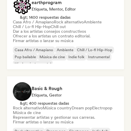
earthprogram
Etiqueta, Mentor, Editor
&gt; 1400 respuestas dadas
Casa Afro / Amapiano
Rock alternativo
Ambiente
Chill / Lo-fi Hip-Hop
Chill out
Dar a los artistas consejos constructivos
Ofrecer a los artistas un contrato editorial.
Firmar artistas o lanzar su música
Casa Afro / Amapiano
Ambiente
Chill / Lo-fi Hip-Hop
Pop bailable
Música de cine
Indie folk
Instrumental
Hip-hop instrumental
Basic & Rough
Etiqueta, Gestor
&gt; 400 respuestas dadas
Rock alternativo
Música country
Dream pop
Electropop
Música de cine
Representar artistas y gestionar sus carreras.
Firmar artistas o lanzar su música