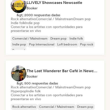
LLIVELY Showcases Newcastle
Booker
&gt; 2000 respuestas dadas
Rock alternativo
Comercial / Mainstream
Dream pop
Indie folk
Indie pop
Conectar a los artistas con oportunidades para
presentarse en vivo
Comercial / Mainstream
Dream pop
Indie folk
Indie pop
Pop internacional
Lofi bedroom
Pop rock
Pop soul
The Lost Wanderer Bar Café in Newcastle
Booker
&gt; 500 respuestas dadas
Rock alternativo
Comercial / Mainstream
Dream pop
Hyperpop
Indie folk
Conectar a los artistas con oportunidades para
presentarse en vivo
Rock alternativo
Comercial / Mainstream
Dream pop