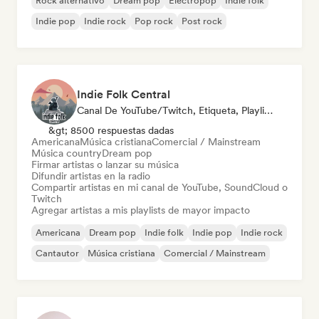
Rock alternativo
Dream pop
Electropop
Indie folk
Indie pop
Indie rock
Pop rock
Post rock
Indie Folk Central
Canal De YouTube/Twitch, Etiqueta, Playlist Curator, Emisoras De Radio
&gt; 8500 respuestas dadas
Americana
Música cristiana
Comercial / Mainstream
Música country
Dream pop
Firmar artistas o lanzar su música
Difundir artistas en la radio
Compartir artistas en mi canal de YouTube, SoundCloud o
Twitch
Agregar artistas a mis playlists de mayor impacto
Americana
Dream pop
Indie folk
Indie pop
Indie rock
Cantautor
Música cristiana
Comercial / Mainstream