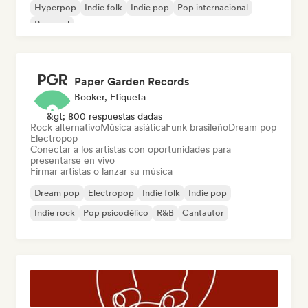
Hyperpop
Indie folk
Indie pop
Pop internacional
Pop soul
Paper Garden Records
Booker, Etiqueta
&gt; 800 respuestas dadas
Rock alternativo
Música asiática
Funk brasileño
Dream pop
Electropop
Conectar a los artistas con oportunidades para
presentarse en vivo
Firmar artistas o lanzar su música
Dream pop
Electropop
Indie folk
Indie pop
Indie rock
Pop psicodélico
R&B
Cantautor