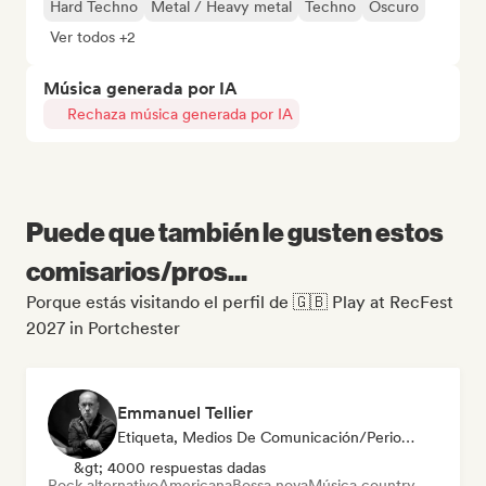
Hard Techno
Metal / Heavy metal
Techno
Oscuro
Ver todos +2
Música generada por IA
Rechaza música generada por IA
Puede que también le gusten estos
comisarios/pros...
Porque estás visitando el perfil de 🇬🇧 Play at RecFest
2027 in Portchester
Emmanuel Tellier
Etiqueta, Medios De Comunicación/Periodista
&gt; 4000 respuestas dadas
Rock alternativo
Americana
Bossa nova
Música country