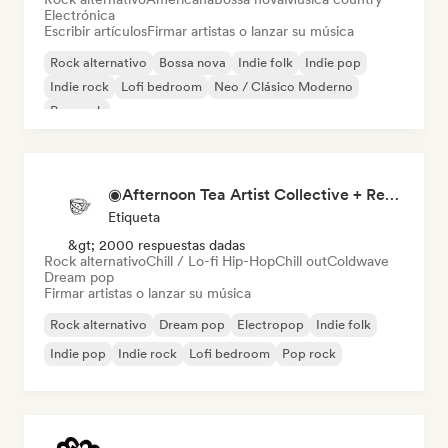
Electrónica
Escribir artículos
Firmar artistas o lanzar su música
Rock alternativo
Bossa nova
Indie folk
Indie pop
Indie rock
Lofi bedroom
Neo / Clásico Moderno
Pop rock
◉Afternoon Tea Artist Collective + Record Label◉
Etiqueta
&gt; 2000 respuestas dadas
Rock alternativo
Chill / Lo-fi Hip-Hop
Chill out
Coldwave
Dream pop
Firmar artistas o lanzar su música
Rock alternativo
Dream pop
Electropop
Indie folk
Indie pop
Indie rock
Lofi bedroom
Pop rock