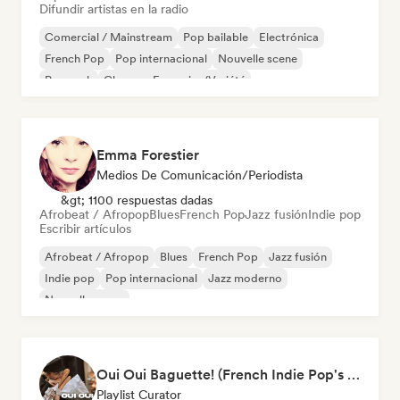
Difundir artistas en la radio
Comercial / Mainstream
Pop bailable
Electrónica
French Pop
Pop internacional
Nouvelle scene
Pop rock
Chanson Française/Variété
Emma Forestier
Medios De Comunicación/Periodista
&gt; 1100 respuestas dadas
Afrobeat / Afropop
Blues
French Pop
Jazz fusión
Indie pop
Escribir artículos
Afrobeat / Afropop
Blues
French Pop
Jazz fusión
Indie pop
Pop internacional
Jazz moderno
Nouvelle scene
Oui Oui Baguette! (French Indie Pop's Finest)
Playlist Curator