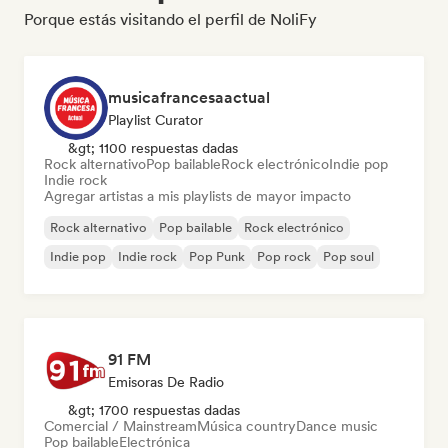
Porque estás visitando el perfil de NoliFy
musicafrancesaactual
Playlist Curator
&gt; 1100 respuestas dadas
Rock alternativo
Pop bailable
Rock electrónico
Indie pop
Indie rock
Agregar artistas a mis playlists de mayor impacto
Rock alternativo
Pop bailable
Rock electrónico
Indie pop
Indie rock
Pop Punk
Pop rock
Pop soul
91 FM
Emisoras De Radio
&gt; 1700 respuestas dadas
Comercial / Mainstream
Música country
Dance music
Pop bailable
Electrónica