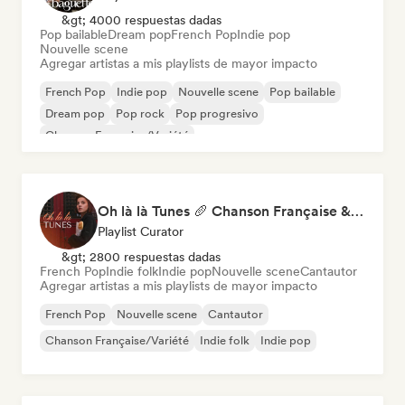
&gt; 4000 respuestas dadas
Pop bailable
Dream pop
French Pop
Indie pop
Nouvelle scene
Agregar artistas a mis playlists de mayor impacto
French Pop
Indie pop
Nouvelle scene
Pop bailable
Dream pop
Pop rock
Pop progresivo
Chanson Française/Variété
Oh là là Tunes 🥖 Chanson Française & Nouvelle Scène Française
Playlist Curator
&gt; 2800 respuestas dadas
French Pop
Indie folk
Indie pop
Nouvelle scene
Cantautor
Agregar artistas a mis playlists de mayor impacto
French Pop
Nouvelle scene
Cantautor
Chanson Française/Variété
Indie folk
Indie pop