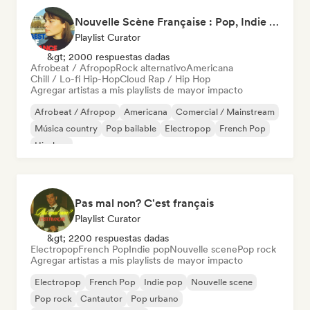
Nouvelle Scène Française : Pop, Indie & Chanson Émergente
Playlist Curator
&gt; 2000 respuestas dadas
Afrobeat / Afropop
Rock alternativo
Americana
Chill / Lo-fi Hip-Hop
Cloud Rap / Hip Hop
Agregar artistas a mis playlists de mayor impacto
Afrobeat / Afropop
Americana
Comercial / Mainstream
Música country
Pop bailable
Electropop
French Pop
Hip-hop
Pas mal non? C'est français
Playlist Curator
&gt; 2200 respuestas dadas
Electropop
French Pop
Indie pop
Nouvelle scene
Pop rock
Agregar artistas a mis playlists de mayor impacto
Electropop
French Pop
Indie pop
Nouvelle scene
Pop rock
Cantautor
Pop urbano