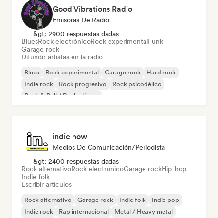
Good Vibrations Radio
Emisoras De Radio
&gt; 2900 respuestas dadas
Blues
Rock electrónico
Rock experimental
Funk
Garage rock
Difundir artistas en la radio
Blues
Rock experimental
Garage rock
Hard rock
Indie rock
Rock progresivo
Rock psicodélico
Rock & Roll / Rock clásico
indie now
Medios De Comunicación/Periodista
&gt; 2400 respuestas dadas
Rock alternativo
Rock electrónico
Garage rock
Hip-hop
Indie folk
Escribir artículos
Rock alternativo
Garage rock
Indie folk
Indie pop
Indie rock
Rap internacional
Metal / Heavy metal