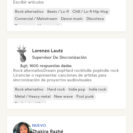
Escribir artículos
Rock alternativo
Beats / Lo-fi
Chill / Lo-fi Hip-Hop
Comercial / Mainstream
Dance music
Discoteca
Dream pop
House music
Lorenzo Lautz
Supervisor De Sincronización
&gt; 1600 respuestas dadas
Rock alternativo
Dream pop
Hard rock
Indie pop
Indie rock
Licenciar o representar canciones de artistas para
sincronización de proyectos audiovisuales
Rock alternativo
Hard rock
Indie pop
Indie rock
Metal / Heavy metal
New wave
Post punk
Rock psicodélico
NUEVO
Zhakira Razhé