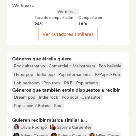
We have a...
Ver más
Tasa de compartición
Comparte en
24%
1 día
Ver curadores similares
Géneros que él/ella quiere
Rock alternativo
Comercial / Mainstream
Pop bailable
Hyperpop
Indie pop
Pop internacional
K-Pop/J-Pop
Lofi bedroom
Pop rock
R&B
Pop urbano
Géneros que también están dispuestos a recibir
Dream pop
Indie rock
Pop soul
Cantautor
Pop suave / Balada
Soul
Quieren recibir música similar a...
Olivia Rodrigo
Sabrina Carpenter
Ariana Grande
Selena Gomez
Miley Cyrus