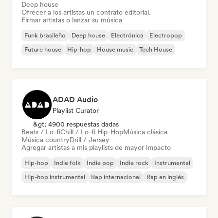
Deep house
Ofrecer a los artistas un contrato editorial.
Firmar artistas o lanzar su música
Funk brasileño
Deep house
Electrónica
Electropop
Future house
Hip-hop
House music
Tech House
ADAD Audio
Playlist Curator
&gt; 4900 respuestas dadas
Beats / Lo-fi
Chill / Lo-fi Hip-Hop
Música clásica
Música country
Drill / Jersey
Agregar artistas a mis playlists de mayor impacto
Hip-hop
Indie folk
Indie pop
Indie rock
Instrumental
Hip-hop instrumental
Rap internacional
Rap en inglés