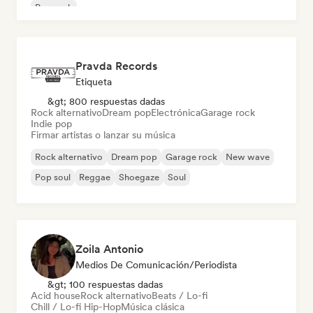
Pop rock
Pravda Records
Etiqueta
&gt; 800 respuestas dadas
Rock alternativo
Dream pop
Electrónica
Garage rock
Indie pop
Firmar artistas o lanzar su música
Rock alternativo
Dream pop
Garage rock
New wave
Pop soul
Reggae
Shoegaze
Soul
Zoila Antonio
Medios De Comunicación/Periodista
&gt; 100 respuestas dadas
Acid house
Rock alternativo
Beats / Lo-fi
Chill / Lo-fi Hip-Hop
Música clásica