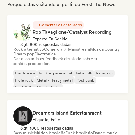
Porque estás visitando el perfil de Fork! The News
Comentarios detallados
Rob Tavaglione/Catalyst Recording
Experto En Sonido
&gt; 800 respuestas dadas
Rock alternativo
Comercial / Mainstream
Música country
Dream pop
Electrónica
Dar a los artistas feedback detallado sobre su
sonido/producción.
Electrónica
Rock experimental
Indie folk
Indie pop
Indie rock
Metal / Heavy metal
Post punk
Rock & Roll / Rock clásico
Dreamers Island Entertainment
Etiqueta, Editor
&gt; 1000 respuestas dadas
Bass music
Música brasileña
Funk brasileño
Dance music