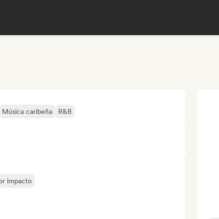
Música caribeña
R&B
yor impacto