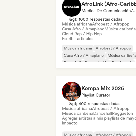
Medios De Comunicación/Peri
&gt; 1000 respuestas dadas
Música africana
Afrobeat / Afropop
Casa Afro / Amapiano
Música caribeña
Cloud Rap / Hip Hop
Escribir artículos
Música africana
Afrobeat / Afropop
Casa Afro / Amapiano
Música caribeñ
Dancehall
Rap en inglés
Rap francés
R&B
Kompa Mix 2026
Playlist Curator
&gt; 400 respuestas dadas
Música africana
Afrobeat / Afropop
Música caribeña
Dancehall
Reggaeton
Agregar artistas a mis playlists de may
impacto
Música africana
Afrobeat / Afropop