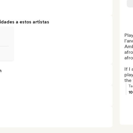
dades a estos artistas
Play
l'an
Amb
afro
afr
If I
n
play
the 
Ta
1