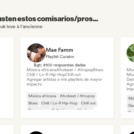
sten estos comisarios/pros...
ouk love à l'ancienne
Mae Famm
Playlist Curator
&gt; 4100 respuestas dadas
Música africana
Afrobeat / Afropop
Blues
Mús
Chill / Lo-fi Hip-Hop
Chill out
Músi
Agregar artistas a mis playlists de mayor
Dan
impacto
Agre
imp
Música africana
Afrobeat / Afropop
Mús
Blues
Chill / Lo-fi Hip-Hop
Chill out
Dan
Dream pop
Drill / Jersey
Hip-hop
Re