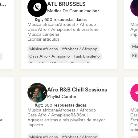
AfroLink (Afro-Caribbean focus)
ATL BRUSSELS
odista
Medios De Comunicación/Periodista
&gt; 600 respuestas dadas
Música africana
Afrobeat / Afropop
Mús
Casa Afro / Amapiano
Funk brasileño
Agre
Música caribeña
imp
Escribir artículos
Mús
Música africana
Afrobeat / Afropop
R&
a
Casa Afro / Amapiano
Funk brasileño
Cloud Rap / Hip Hop
Dancehall
Drill / Jersey
House music
Afro R&B Chill Sessions
Playlist Curator
&gt; 300 respuestas dadas
Música africana
Afrobeat / Afropop
Mús
Casa Afro / Amapiano
R&B
Soul
Cas
or
Agregar artistas a mis playlists de mayor
Escr
impacto
Cre
sobr
Música africana
Afrobeat / Afropop