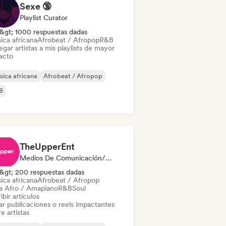
Sexe 🔞
Playlist Curator
&gt; 1000 respuestas dadas
ica africana
Afrobeat / Afropop
R&B
gar artistas a mis playlists de mayor
acto
ica africana
Afrobeat / Afropop
B
TheUpperEnt
Medios De Comunicación/Periodista
&gt; 200 respuestas dadas
ica africana
Afrobeat / Afropop
a Afro / Amapiano
R&B
Soul
ibir artículos
ar publicaciones o reels impactantes
e artistas