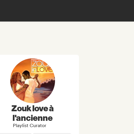
Zouk love à
l'ancienne
Playlist Curator