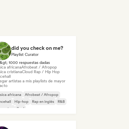
did you check on me?
Playlist Curator
&gt; 1000 respuestas dadas
ica africana
Afrobeat / Afropop
ca cristiana
Cloud Rap / Hip Hop
cehall
gar artistas a mis playlists de mayor
acto
ica africana
Afrobeat / Afropop
cehall
Hip-hop
Rap en inglés
R&B
ggaeton
Soul