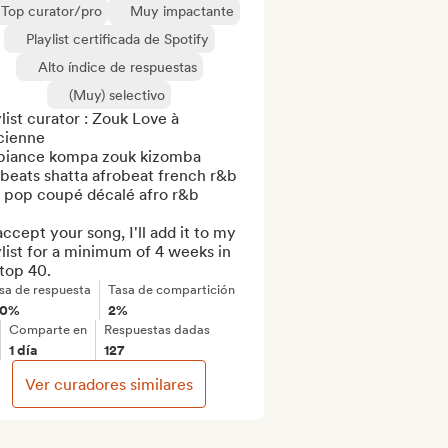
Top curator/pro
Muy impactante
Playlist certificada de Spotify
Alto índice de respuestas
(Muy) selectivo
list curator : Zouk Love à 
cienne  

iance kompa zouk kizomba 
beats shatta afrobeat french r&b 
o pop coupé décalé afro r&b

 accept your song, I'll add it to my 
list for a minimum of 4 weeks in 
top 40.
sa de respuesta
Tasa de compartición
00%
2%
Comparte en
Respuestas dadas
1 día
127
Ver curadores similares