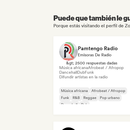
Puede que también le gu
Porque estás visitando el perfil de Z
Pamtengo Radio
Emisoras De Radio
&gt; 2500 respuestas dadas
Música africana
Afrobeat / Afropop
Dancehall
Dub
Funk
Difundir artistas en la radio
Música africana
Afrobeat / Afropop
Funk
R&B
Reggae
Pop urbano
Dancehall
Dub