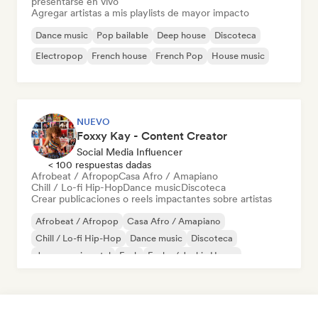
presentarse en vivo
Agregar artistas a mis playlists de mayor impacto
Dance music
Pop bailable
Deep house
Discoteca
Electropop
French house
French Pop
House music
NUEVO
Foxxy Kay - Content Creator
Social Media Influencer
< 100 respuestas dadas
Afrobeat / Afropop
Casa Afro / Amapiano
Chill / Lo-fi Hip-Hop
Dance music
Discoteca
Crear publicaciones o reels impactantes sobre artistas
Afrobeat / Afropop
Casa Afro / Amapiano
Chill / Lo-fi Hip-Hop
Dance music
Discoteca
Jazz experimental
Funk
Funky / Jackin House