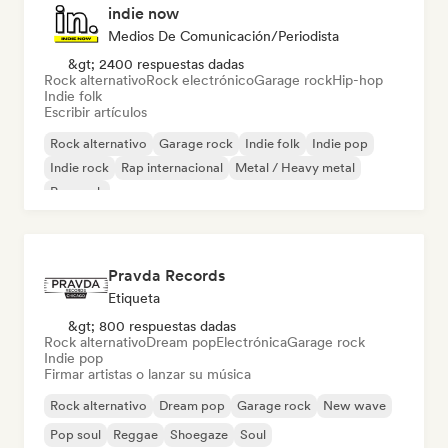
indie now
Medios De Comunicación/Periodista
&gt; 2400 respuestas dadas
Rock alternativo
Rock electrónico
Garage rock
Hip-hop
Indie folk
Escribir artículos
Rock alternativo
Garage rock
Indie folk
Indie pop
Indie rock
Rap internacional
Metal / Heavy metal
Pop rock
Pravda Records
Etiqueta
&gt; 800 respuestas dadas
Rock alternativo
Dream pop
Electrónica
Garage rock
Indie pop
Firmar artistas o lanzar su música
Rock alternativo
Dream pop
Garage rock
New wave
Pop soul
Reggae
Shoegaze
Soul