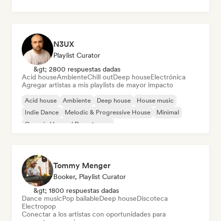
N3UX
Playlist Curator
&gt; 2800 respuestas dadas
Acid house
Ambiente
Chill out
Deep house
Electrónica
Agregar artistas a mis playlists de mayor impacto
Acid house
Ambiente
Deep house
House music
Indie Dance
Melodic & Progressive House
Minimal
Organic House / Downtempo
Tommy Menger
Booker, Playlist Curator
&gt; 1800 respuestas dadas
Dance music
Pop bailable
Deep house
Discoteca
Electropop
Conectar a los artistas con oportunidades para