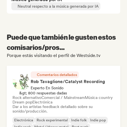
Neutral respecto a la música generada por IA
Puede que también le gusten estos
comisarios/pros...
Porque estás visitando el perfil de Westside.tv
Comentarios detallados
Rob Tavaglione/Catalyst Recording
Experto En Sonido
&gt; 800 respuestas dadas
Rock alternativo
Comercial / Mainstream
Música country
Dream pop
Electrónica
Dar a los artistas feedback detallado sobre su
sonido/producción.
Electrónica
Rock experimental
Indie folk
Indie pop
Indie rock
Metal / Heavy metal
Post punk