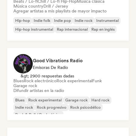
Beats / Lo-fi
Chill / Lo-fi Hip-Hop
Música clásica
Música country
Drill / Jersey
Agregar artistas a mis playlists de mayor impacto
Hip-hop
Indie folk
Indie pop
Indie rock
Instrumental
Hip-hop instrumental
Rap internacional
Rap en inglés
Good Vibrations Radio
Emisoras De Radio
&gt; 2900 respuestas dadas
Blues
Rock electrónico
Rock experimental
Funk
Garage rock
Difundir artistas en la radio
Blues
Rock experimental
Garage rock
Hard rock
Indie rock
Rock progresivo
Rock psicodélico
Rock & Roll / Rock clásico