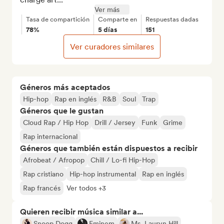
Ver más
Tasa de compartición
Comparte en
Respuestas dadas
78%
5 días
151
Ver curadores similares
Géneros más aceptados
Hip-hop
Rap en inglés
R&B
Soul
Trap
Géneros que le gustan
Cloud Rap / Hip Hop
Drill / Jersey
Funk
Grime
Rap internacional
Géneros que también están dispuestos a recibir
Afrobeat / Afropop
Chill / Lo-fi Hip-Hop
Rap cristiano
Hip-hop instrumental
Rap en inglés
Rap francés
Ver todos +3
Quieren recibir música similar a...
Snoop Dogg
Eminem
Ms. Lauryn Hill