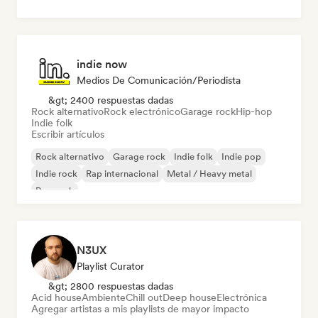
indie now
Medios De Comunicación/Periodista
&gt; 2400 respuestas dadas
Rock alternativo
Rock electrónico
Garage rock
Hip-hop
Indie folk
Escribir artículos
Rock alternativo
Garage rock
Indie folk
Indie pop
Indie rock
Rap internacional
Metal / Heavy metal
Pop rock
N3UX
Playlist Curator
&gt; 2800 respuestas dadas
Acid house
Ambiente
Chill out
Deep house
Electrónica
Agregar artistas a mis playlists de mayor impacto