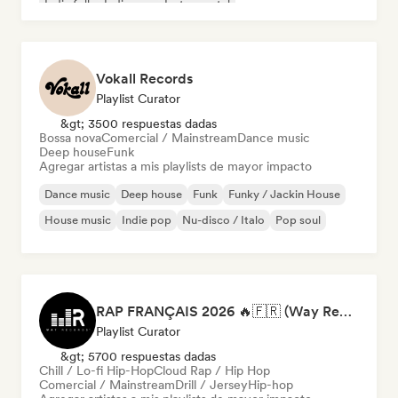
Indie folk
Indie pop
Instrumental
Vokall Records
Playlist Curator
&gt; 3500 respuestas dadas
Bossa nova
Comercial / Mainstream
Dance music
Deep house
Funk
Agregar artistas a mis playlists de mayor impacto
Dance music
Deep house
Funk
Funky / Jackin House
House music
Indie pop
Nu-disco / Italo
Pop soul
RAP FRANÇAIS 2026 🔥🇫🇷 (Way Records)
Playlist Curator
&gt; 5700 respuestas dadas
Chill / Lo-fi Hip-Hop
Cloud Rap / Hip Hop
Comercial / Mainstream
Drill / Jersey
Hip-hop