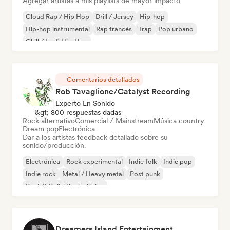
Agregar artistas a mis playlists de mayor impacto
Cloud Rap / Hip Hop
Drill / Jersey
Hip-hop
Hip-hop instrumental
Rap francés
Trap
Pop urbano
Chill / Lo-fi Hip-Hop
Comentarios detallados
Rob Tavaglione/Catalyst Recording
Experto En Sonido
&gt; 800 respuestas dadas
Rock alternativo
Comercial / Mainstream
Música country
Dream pop
Electrónica
Dar a los artistas feedback detallado sobre su
sonido/producción.
Electrónica
Rock experimental
Indie folk
Indie pop
Indie rock
Metal / Heavy metal
Post punk
Rock & Roll / Rock clásico
Dreamers Island Entertainment