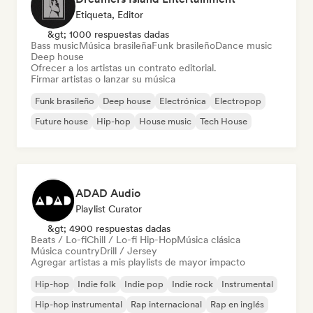
Etiqueta, Editor
&gt; 1000 respuestas dadas
Bass music
Música brasileña
Funk brasileño
Dance music
Deep house
Ofrecer a los artistas un contrato editorial.
Firmar artistas o lanzar su música
Funk brasileño
Deep house
Electrónica
Electropop
Future house
Hip-hop
House music
Tech House
ADAD Audio
Playlist Curator
&gt; 4900 respuestas dadas
Beats / Lo-fi
Chill / Lo-fi Hip-Hop
Música clásica
Música country
Drill / Jersey
Agregar artistas a mis playlists de mayor impacto
Hip-hop
Indie folk
Indie pop
Indie rock
Instrumental
Hip-hop instrumental
Rap internacional
Rap en inglés