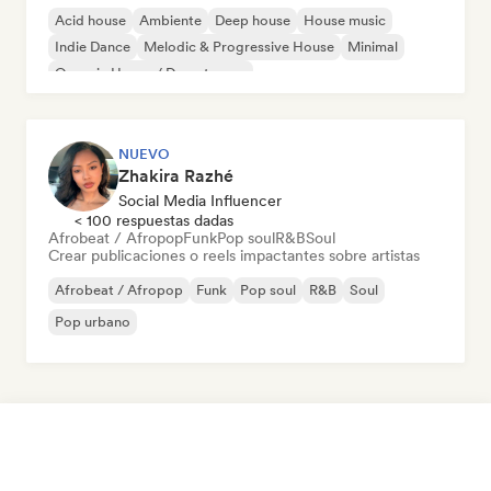
Acid house
Ambiente
Deep house
House music
Indie Dance
Melodic & Progressive House
Minimal
Organic House / Downtempo
NUEVO
Zhakira Razhé
Social Media Influencer
< 100 respuestas dadas
Afrobeat / Afropop
Funk
Pop soul
R&B
Soul
Crear publicaciones o reels impactantes sobre artistas
Afrobeat / Afropop
Funk
Pop soul
R&B
Soul
Pop urbano