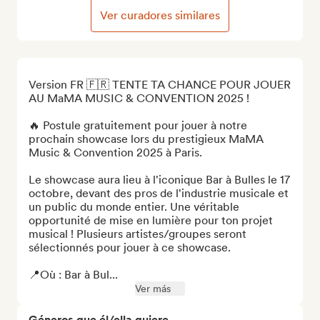
Ver curadores similares
Version FR 🇫🇷 TENTE TA CHANCE POUR JOUER 
AU MaMA MUSIC & CONVENTION 2025 !  

🔥 Postule gratuitement pour jouer à notre 
prochain showcase lors du prestigieux MaMA 
Music & Convention 2025 à Paris.

Le showcase aura lieu à l'iconique Bar à Bulles le 17 
octobre, devant des pros de l'industrie musicale et 
un public du monde entier. Une véritable 
opportunité de mise en lumière pour ton projet 
musical ! Plusieurs artistes/groupes seront 
sélectionnés pour jouer à ce showcase.

📍Où : Bar à Bul...
Ver más
Géneros que él/ella quiere