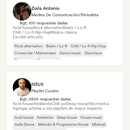
Zoila Antonio
Medios De Comunicación/Periodista
&gt; 100 respuestas dadas
Acid house
Rock alternativo
Beats / Lo-fi
Chill / Lo-fi Hip-Hop
Música clásica
Escribir artículos
Rock alternativo
Beats / Lo-fi
Chill / Lo-fi Hip-Hop
Comercial / Mainstream
Dance music
Discoteca
Dream pop
House music
N3UX
Playlist Curator
&gt; 2800 respuestas dadas
Acid house
Ambiente
Chill out
Deep house
Electrónica
Agregar artistas a mis playlists de mayor impacto
Acid house
Ambiente
Deep house
House music
Indie Dance
Melodic & Progressive House
Minimal