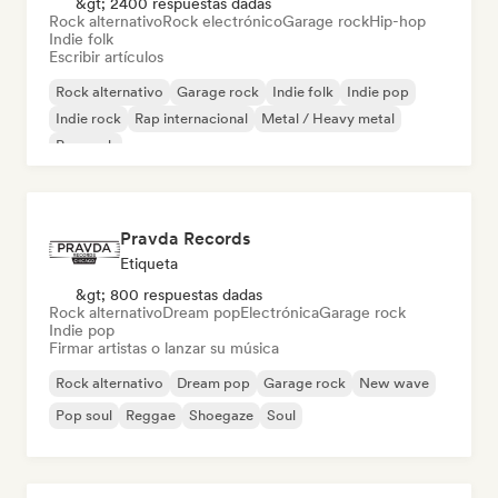
&gt; 2400 respuestas dadas
Rock alternativo
Rock electrónico
Garage rock
Hip-hop
Indie folk
Escribir artículos
Rock alternativo
Garage rock
Indie folk
Indie pop
Indie rock
Rap internacional
Metal / Heavy metal
Pop rock
Pravda Records
Etiqueta
&gt; 800 respuestas dadas
Rock alternativo
Dream pop
Electrónica
Garage rock
Indie pop
Firmar artistas o lanzar su música
Rock alternativo
Dream pop
Garage rock
New wave
Pop soul
Reggae
Shoegaze
Soul