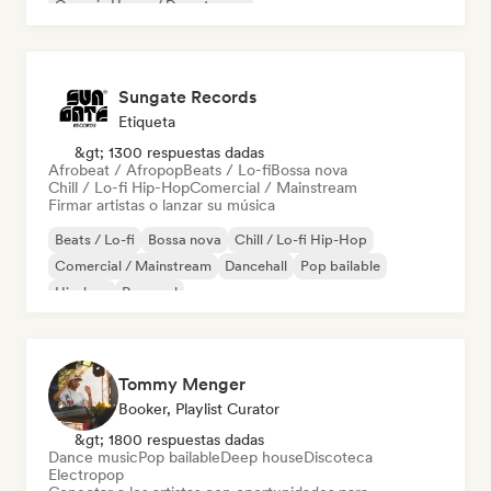
Organic House / Downtempo
Sungate Records
Etiqueta
&gt; 1300 respuestas dadas
Afrobeat / Afropop
Beats / Lo-fi
Bossa nova
Chill / Lo-fi Hip-Hop
Comercial / Mainstream
Firmar artistas o lanzar su música
Beats / Lo-fi
Bossa nova
Chill / Lo-fi Hip-Hop
Comercial / Mainstream
Dancehall
Pop bailable
Hip-hop
Pop soul
Tommy Menger
Booker, Playlist Curator
&gt; 1800 respuestas dadas
Dance music
Pop bailable
Deep house
Discoteca
Electropop