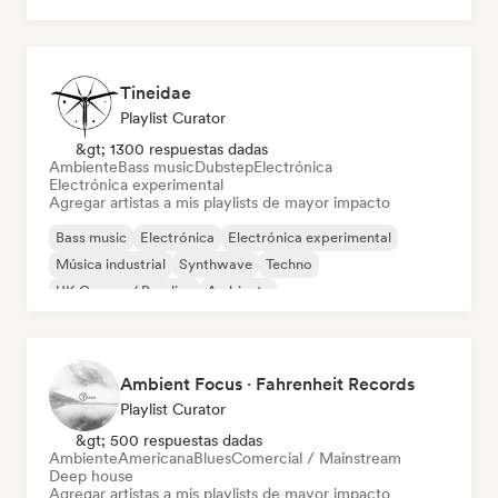
Tineidae
Playlist Curator
&gt; 1300 respuestas dadas
Ambiente
Bass music
Dubstep
Electrónica
Electrónica experimental
Agregar artistas a mis playlists de mayor impacto
Bass music
Electrónica
Electrónica experimental
Música industrial
Synthwave
Techno
UK Garage / Bassline
Ambiente
Ambient Focus · Fahrenheit Records
Playlist Curator
&gt; 500 respuestas dadas
Ambiente
Americana
Blues
Comercial / Mainstream
Deep house
Agregar artistas a mis playlists de mayor impacto