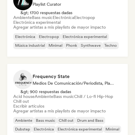
Playlist Curator
&gt; 1700 respuestas dadas
Ambiente
Bass music
Electrónica
Electropop
Electrónica experimental
Agregar artistas a mis playlists de mayor impacto
Electrónica
Electropop
Electrónica experimental
Música industrial
Minimal
Phonk
Synthwave
Techno
Frequency State
Medios De Comunicación/Periodista, Playlist Curator
&gt; 900 respuestas dadas
Acid house
Ambiente
Bass music
Chill / Lo-fi Hip-Hop
Chill out
Escribir artículos
Agregar artistas a mis playlists de mayor impacto
Ambiente
Bass music
Chill out
Drum and Bass
Dubstep
Electrónica
Electrónica experimental
Minimal