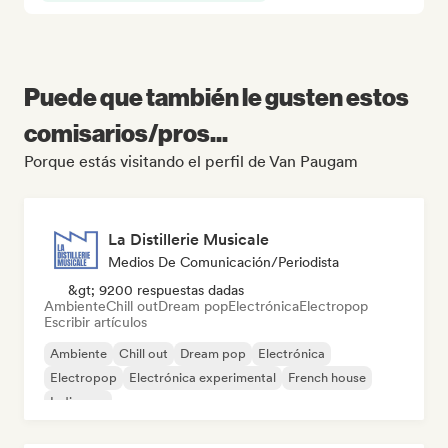
Puede que también le gusten estos
comisarios/pros...
Porque estás visitando el perfil de Van Paugam
La Distillerie Musicale
Medios De Comunicación/Periodista
&gt; 9200 respuestas dadas
Ambiente
Chill out
Dream pop
Electrónica
Electropop
Escribir artículos
Ambiente
Chill out
Dream pop
Electrónica
Electropop
Electrónica experimental
French house
Indie pop