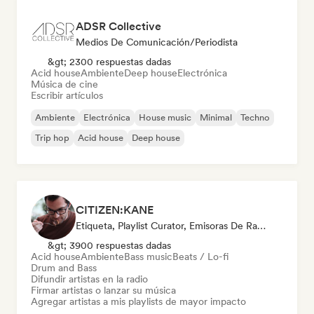
ADSR Collective
Medios De Comunicación/Periodista
&gt; 2300 respuestas dadas
Acid house
Ambiente
Deep house
Electrónica
Música de cine
Escribir artículos
Ambiente
Electrónica
House music
Minimal
Techno
Trip hop
Acid house
Deep house
CITIZEN:KANE
Etiqueta, Playlist Curator, Emisoras De Radio
&gt; 3900 respuestas dadas
Acid house
Ambiente
Bass music
Beats / Lo-fi
Drum and Bass
Difundir artistas en la radio
Firmar artistas o lanzar su música
Agregar artistas a mis playlists de mayor impacto