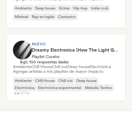
Ambiente
Deep house
Grime
Hip-hop
Indie rock
Minimal
Rap en inglés
Cantautor
NUEVO
Dreamy Electronica (How The Light Gets In)
Playlist Curator
&gt; 100 respuestas dadas
Ambiente
Chill House
Chill out
Deep house
Electrónica
Agregar artistas a mis playlists de mayor impacto
Ambiente
Chill House
Chill out
Deep house
Electrónica
Electrónica experimental
Melodic Techno
Minimal