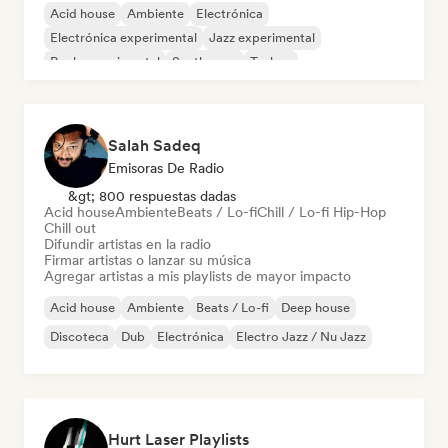
Acid house
Ambiente
Electrónica
Electrónica experimental
Jazz experimental
Rock experimental
Synthwave
Techno
Salah Sadeq
Emisoras De Radio
&gt; 800 respuestas dadas
Acid house
Ambiente
Beats / Lo-fi
Chill / Lo-fi Hip-Hop
Chill out
Difundir artistas en la radio
Firmar artistas o lanzar su música
Agregar artistas a mis playlists de mayor impacto
Acid house
Ambiente
Beats / Lo-fi
Deep house
Discoteca
Dub
Electrónica
Electro Jazz / Nu Jazz
Hurt Laser Playlists