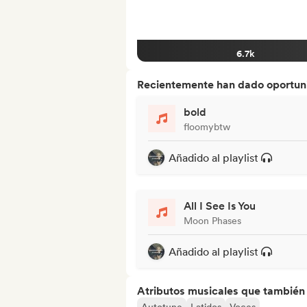
6.7k
Recientemente han dado oportuni
bold
floomybtw
Añadido al playlist
All I See Is You
Moon Phases
Añadido al playlist
Atributos musicales que también e