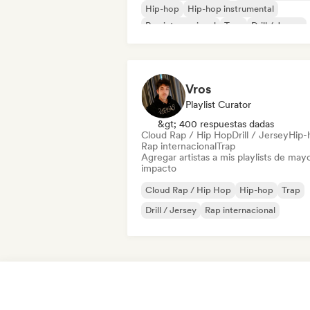
Hip-hop
Hip-hop instrumental
Rap internacional
Trap
Drill / Jersey
Rap en inglés
Vros
Playlist Curator
&gt; 400 respuestas dadas
Cloud Rap / Hip Hop
Drill / Jersey
Hip-
Rap internacional
Trap
Agregar artistas a mis playlists de may
impacto
Cloud Rap / Hip Hop
Hip-hop
Trap
Drill / Jersey
Rap internacional