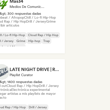
Mas34
Medios De Comunicación/Periodista
&gt; 300 respuestas dadas
obeat / Afropop
Chill / Lo-fi Hip-Hop
ud Rap / Hip Hop
Drill / Jersey
Grime
ibir artículos
ll / Lo-fi Hip-Hop
Cloud Rap / Hip Hop
ll / Jersey
Grime
Hip-hop
Trap
robeat / Afropop
LATE NIGHT DRIVE | RACE CAR MUSIC (by THEFUEL)
Playlist Curator
&gt; 1400 respuestas dadas
l out
Cloud Rap / Hip Hop
Drill / Jersey
ctrónica
Electrónica experimental
gar artistas a mis playlists de mayor
acto
oud Rap / Hip Hop
Drill / Jersey