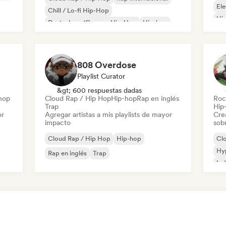
Ele
Chill / Lo-fi Hip-Hop
Hip
Deutschrap/German Hip-Hop
Hip-hop
Rap
Nederhop/Dutch Hip-Hop
Rap en inglés
Rap francés
808 Overdose
Playlist Curator
&gt; 600 respuestas dadas
hop
Cloud Rap / Hip Hop
Hip-hop
Rap en inglés
Roc
Trap
Hip
or
Agregar artistas a mis playlists de mayor
Cre
impacto
sobr
Cloud Rap / Hip Hop
Hip-hop
Cl
Hy
Rap en inglés
Trap
Ind