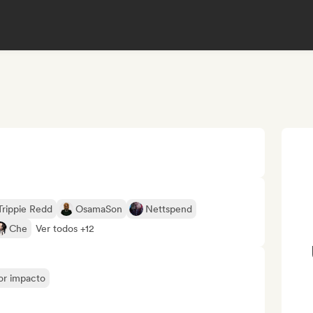
Trippie Redd
OsamaSon
Nettspend
Che
Ver todos +12
yor impacto