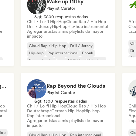
Wake up f1lthy
Playlist Curator
&gt; 3800 respuestas dadas
Chill / Lo-fi Hip-Hop
Cloud Rap / Hip Hop
Afr
Drill / Jersey
Hip-hop
Hip-hop instrumental
Clo
or
Agregar artistas a mis playlists de mayor
Escr
impacto
Chi
Cloud Rap / Hip Hop
Drill / Jersey
Dri
Hip-hop
Rap internacional
Phonk
Af
k
Rap en inglés
Trap
Chill / Lo-fi Hip-Hop
Hip-Hop & Rap for night vibes
Rap Beyond the Clouds
Playlist Curator
&gt; 1300 respuestas dadas
Hop
Chill / Lo-fi Hip-Hop
Cloud Rap / Hip Hop
Chil
ntal
Deutschrap/German Hip-Hop
Hip-hop
Ele
or
Rap internacional
Agre
Agregar artistas a mis playlists de mayor
imp
impacto
Hop
Cl
Cloud Rap / Hip Hop
Rap internacional