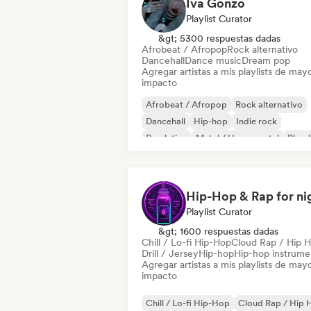
Iva Gonzo
Playlist Curator
&gt; 5300 respuestas dadas
Afrobeat / Afropop
Rock alternativo
Dancehall
Dance music
Dream pop
Agregar artistas a mis playlists de may
impacto
Afrobeat / Afropop
Rock alternativo
Dancehall
Hip-hop
Indie rock
Pop latino
Metal / Heavy metal
Phon
Playlist Curator
&gt; 1600 respuestas dadas
Chill / Lo-fi Hip-Hop
Cloud Rap / Hip 
Drill / Jersey
Hip-hop
Hip-hop instrume
Agregar artistas a mis playlists de may
impacto
Chill / Lo-fi Hip-Hop
Cloud Rap / Hip 