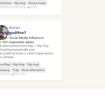
ctrónica
Hip-hop
House music
-hop instrumental
Phonk
 en inglés
NUEVO
gud4no1
Social Media Influencer
< 100 respuestas dadas
k alternativo
Cloud Rap / Hip Hop
-hop
Hyperpop
Indie pop
ar publicaciones o reels impactantes
e artistas
oud Rap / Hip Hop
Hip-hop
perpop
Trap
Rock alternativo
ie pop
Shoegaze