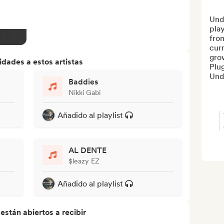
Unde
play
from
curr
gro
dades a estos artistas
Plug
Und
Baddies
Nikki Gabi
Añadido al playlist
AL DENTE
$leazy EZ
Añadido al playlist
stán abiertos a recibir