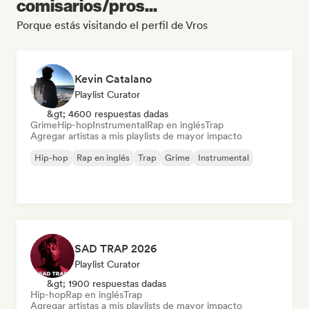
comisarios/pros...
Porque estás visitando el perfil de Vros
Kevin Catalano
Playlist Curator
&gt; 4600 respuestas dadas
Grime
Hip-hop
Instrumental
Rap en inglés
Trap
Agregar artistas a mis playlists de mayor impacto
Hip-hop
Rap en inglés
Trap
Grime
Instrumental
SAD TRAP 2026
Playlist Curator
&gt; 1900 respuestas dadas
Hip-hop
Rap en inglés
Trap
Agregar artistas a mis playlists de mayor impacto