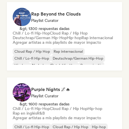
Rap Beyond the Clouds
Playlist Curator
&gt; 1300 respuestas dadas
Chill / Lo-fi Hip-Hop
Cloud Rap / Hip Hop
Deutschrap/German Hip-Hop
Hip-hop
Rap internacional
Agregar artistas a mis playlists de mayor impacto
Cloud Rap / Hip Hop
Rap internacional
Chill / Lo-fi Hip-Hop
Deutschrap/German Hip-Hop
Hip-hop
Nederhop/Dutch Hip-Hop
Rap en inglés
Rap francés
Purple Nights 🌌🔥
Playlist Curator
&gt; 1600 respuestas dadas
Chill / Lo-fi Hip-Hop
Cloud Rap / Hip Hop
Hip-hop
Rap en inglés
R&B
Agregar artistas a mis playlists de mayor impacto
Chill / Lo-fi Hip-Hop
Cloud Rap / Hip Hop
Hip-hop