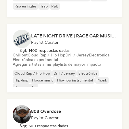
Rap en inglés
Trap
R&B
LATE NIGHT DRIVE | RACE CAR MUSIC (by THEFUEL)
Playlist Curator
&gt; 1400 respuestas dadas
Chill out
Cloud Rap / Hip Hop
Drill / Jersey
Electrónica
Electrónica experimental
Agregar artistas a mis playlists de mayor impacto
Cloud Rap / Hip Hop
Drill / Jersey
Electrónica
Hip-hop
House music
Hip-hop instrumental
Phonk
Rap en inglés
808 Overdose
Playlist Curator
&gt; 600 respuestas dadas