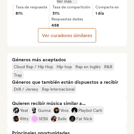
Ver más
Tasa de respuesta
Tasa de compartición
Comparte en
81%
31%
1 día
Respuestas dadas
458
Ver curadores similares
Géneros más aceptados
Cloud Rap / Hip Hop
Hip-hop
Rap en inglés
R&B
Trap
Géneros que también están dispuestos a recibir
Drill / Jersey
Rap internacional
Quieren recibir música similar a...
Yeat
Gunna
Vros
Playboi Carti
Rittz
SEBii
Belis
Fat Nick
Principales oportunidades