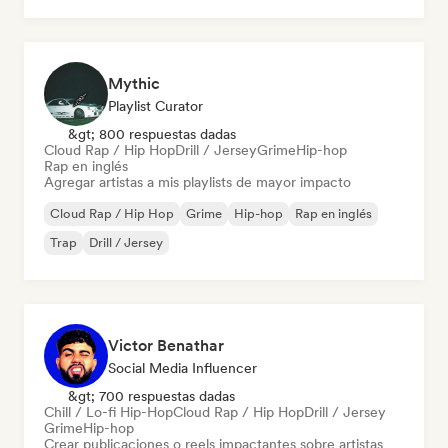
Mythic
Playlist Curator
&gt; 800 respuestas dadas
Cloud Rap / Hip Hop
Drill / Jersey
Grime
Hip-hop
Rap en inglés
Agregar artistas a mis playlists de mayor impacto
Cloud Rap / Hip Hop
Grime
Hip-hop
Rap en inglés
Trap
Drill / Jersey
Victor Benathar
Social Media Influencer
&gt; 700 respuestas dadas
Chill / Lo-fi Hip-Hop
Cloud Rap / Hip Hop
Drill / Jersey
Grime
Hip-hop
Crear publicaciones o reels impactantes sobre artistas