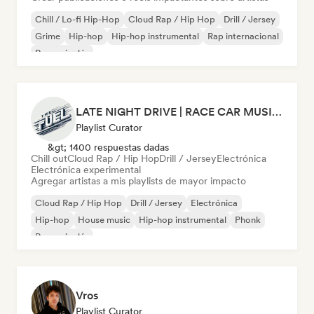
Chill / Lo-fi Hip-Hop
Cloud Rap / Hip Hop
Drill / Jersey
Grime
Hip-hop
Hip-hop instrumental
Rap internacional
Rap en inglés
LATE NIGHT DRIVE | RACE CAR MUSIC (by THEFUEL)
Playlist Curator
&gt; 1400 respuestas dadas
Chill out
Cloud Rap / Hip Hop
Drill / Jersey
Electrónica
Electrónica experimental
Agregar artistas a mis playlists de mayor impacto
Cloud Rap / Hip Hop
Drill / Jersey
Electrónica
Hip-hop
House music
Hip-hop instrumental
Phonk
Rap en inglés
Vros
Playlist Curator