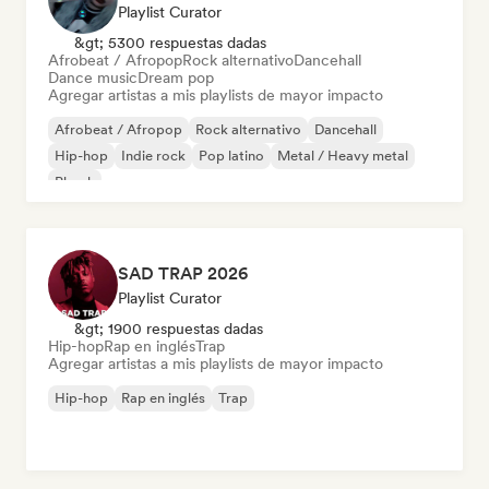
Playlist Curator
&gt; 5300 respuestas dadas
Afrobeat / Afropop
Rock alternativo
Dancehall
Dance music
Dream pop
Agregar artistas a mis playlists de mayor impacto
Afrobeat / Afropop
Rock alternativo
Dancehall
Hip-hop
Indie rock
Pop latino
Metal / Heavy metal
Phonk
SAD TRAP 2026
Playlist Curator
&gt; 1900 respuestas dadas
Hip-hop
Rap en inglés
Trap
Agregar artistas a mis playlists de mayor impacto
Hip-hop
Rap en inglés
Trap