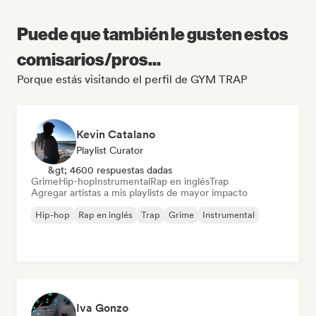
Puede que también le gusten estos
comisarios/pros...
Porque estás visitando el perfil de GYM TRAP
Kevin Catalano
Playlist Curator
&gt; 4600 respuestas dadas
Grime
Hip-hop
Instrumental
Rap en inglés
Trap
Agregar artistas a mis playlists de mayor impacto
Hip-hop
Rap en inglés
Trap
Grime
Instrumental
Iva Gonzo