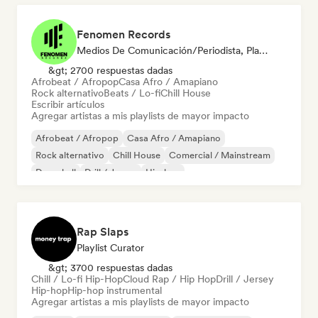
Fenomen Records
Medios De Comunicación/Periodista, Playlist Curator
&gt; 2700 respuestas dadas
Afrobeat / Afropop
Casa Afro / Amapiano
Rock alternativo
Beats / Lo-fi
Chill House
Escribir artículos
Agregar artistas a mis playlists de mayor impacto
Afrobeat / Afropop
Casa Afro / Amapiano
Rock alternativo
Chill House
Comercial / Mainstream
Dancehall
Drill / Jersey
Hip-hop
Rap Slaps
Playlist Curator
&gt; 3700 respuestas dadas
Chill / Lo-fi Hip-Hop
Cloud Rap / Hip Hop
Drill / Jersey
Hip-hop
Hip-hop instrumental
Agregar artistas a mis playlists de mayor impacto