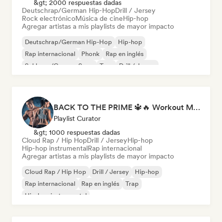
&gt; 2000 respuestas dadas
Deutschrap/German Hip-Hop
Drill / Jersey
Rock electrónico
Música de cine
Hip-hop
Agregar artistas a mis playlists de mayor impacto
Deutschrap/German Hip-Hop
Hip-hop
Rap internacional
Phonk
Rap en inglés
Schlager/German Song
Trap
Drill / Jersey
BACK TO THE PRIME 🔱🔥 Workout Motivation Playlist
Playlist Curator
&gt; 1000 respuestas dadas
Cloud Rap / Hip Hop
Drill / Jersey
Hip-hop
Hip-hop instrumental
Rap internacional
Agregar artistas a mis playlists de mayor impacto
Cloud Rap / Hip Hop
Drill / Jersey
Hip-hop
Rap internacional
Rap en inglés
Trap
Hip-hop instrumental