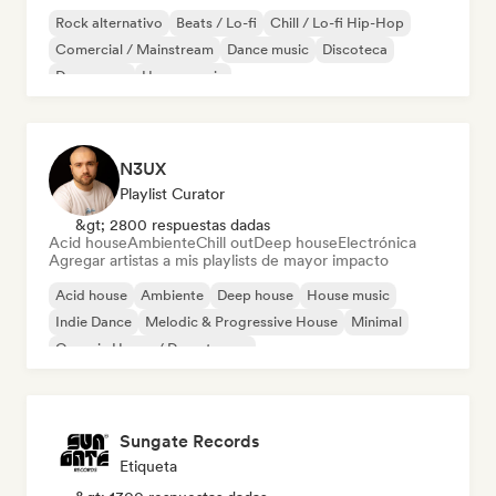
Rock alternativo
Beats / Lo-fi
Chill / Lo-fi Hip-Hop
Comercial / Mainstream
Dance music
Discoteca
Dream pop
House music
N3UX
Playlist Curator
&gt; 2800 respuestas dadas
Acid house
Ambiente
Chill out
Deep house
Electrónica
Agregar artistas a mis playlists de mayor impacto
Acid house
Ambiente
Deep house
House music
Indie Dance
Melodic & Progressive House
Minimal
Organic House / Downtempo
Sungate Records
Etiqueta