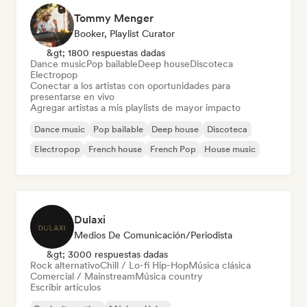
Tommy Menger
Booker, Playlist Curator
&gt; 1800 respuestas dadas
Dance music
Pop bailable
Deep house
Discoteca
Electropop
Conectar a los artistas con oportunidades para
presentarse en vivo
Agregar artistas a mis playlists de mayor impacto
Dance music
Pop bailable
Deep house
Discoteca
Electropop
French house
French Pop
House music
Dulaxi
Medios De Comunicación/Periodista
&gt; 3000 respuestas dadas
Rock alternativo
Chill / Lo-fi Hip-Hop
Música clásica
Comercial / Mainstream
Música country
Escribir artículos