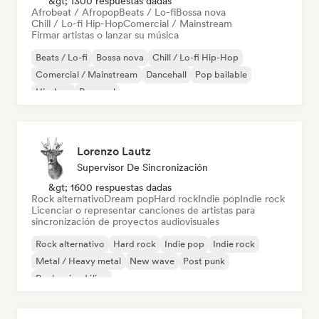
&gt; 1300 respuestas dadas
Afrobeat / Afropop
Beats / Lo-fi
Bossa nova
Chill / Lo-fi Hip-Hop
Comercial / Mainstream
Firmar artistas o lanzar su música
Beats / Lo-fi
Bossa nova
Chill / Lo-fi Hip-Hop
Comercial / Mainstream
Dancehall
Pop bailable
Hip-hop
Pop soul
Lorenzo Lautz
Supervisor De Sincronización
&gt; 1600 respuestas dadas
Rock alternativo
Dream pop
Hard rock
Indie pop
Indie rock
Licenciar o representar canciones de artistas para
sincronización de proyectos audiovisuales
Rock alternativo
Hard rock
Indie pop
Indie rock
Metal / Heavy metal
New wave
Post punk
Rock psicodélico