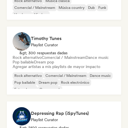
Rock alternativo
Música clásica
Comercial / Mainstream
Música country
Dub
Funk
Hardcore
Hip-hop
Timothy Tunes
Playlist Curator
&gt; 300 respuestas dadas
Rock alternativo
Comercial / Mainstream
Dance music
Pop bailable
Dream pop
Agregar artistas a mis playlists de mayor impacto
Rock alternativo
Comercial / Mainstream
Dance music
Pop bailable
Dream pop
Rock electrónico
Future house
Garage rock
Depressing Rap (iSpyTunes)
Playlist Curator
&gt; 2100 respuestas dadas