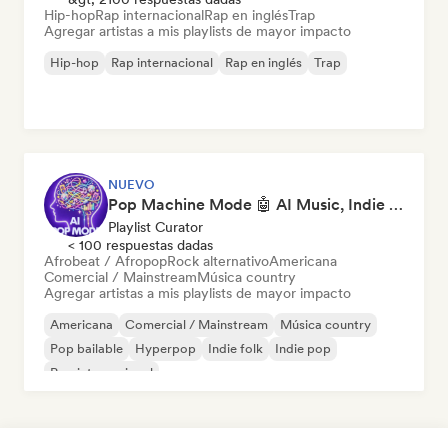
Hip-hop
Rap internacional
Rap en inglés
Trap
Agregar artistas a mis playlists de mayor impacto
Hip-hop
Rap internacional
Rap en inglés
Trap
NUEVO
Pop Machine Mode 🤖 AI Music, Indie Pop & Dream Pop
Playlist Curator
< 100 respuestas dadas
Afrobeat / Afropop
Rock alternativo
Americana
Comercial / Mainstream
Música country
Agregar artistas a mis playlists de mayor impacto
Americana
Comercial / Mainstream
Música country
Pop bailable
Hyperpop
Indie folk
Indie pop
Pop internacional