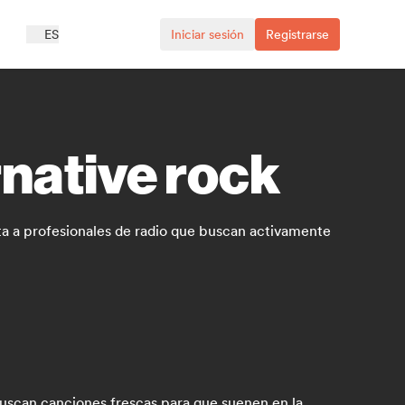
ES
Iniciar sesión
Registrarse
rnative rock
ta a profesionales de radio que buscan activamente
buscan canciones frescas para que suenen en la