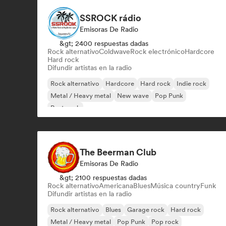
SSROCK rádio
Emisoras De Radio
&gt; 2400 respuestas dadas
Rock alternativo
Coldwave
Rock electrónico
Hardcore
Hard rock
Difundir artistas en la radio
Rock alternativo
Hardcore
Hard rock
Indie rock
Metal / Heavy metal
New wave
Pop Punk
Post punk
The Beerman Club
Emisoras De Radio
&gt; 2100 respuestas dadas
Rock alternativo
Americana
Blues
Música country
Funk
Difundir artistas en la radio
Rock alternativo
Blues
Garage rock
Hard rock
Metal / Heavy metal
Pop Punk
Pop rock