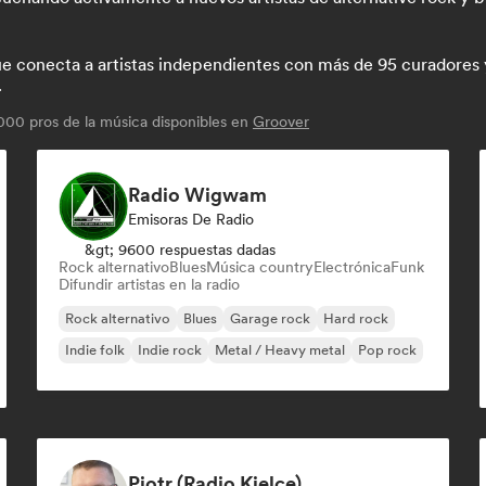
conecta a artistas independientes con más de 95 curadores y p
.
00 pros de la música disponibles en
Groover
Radio Wigwam
Emisoras De Radio
&gt; 9600 respuestas dadas
Rock alternativo
Blues
Música country
Electrónica
Funk
Difundir artistas en la radio
Rock alternativo
Blues
Garage rock
Hard rock
Indie folk
Indie rock
Metal / Heavy metal
Pop rock
Piotr (Radio Kielce)