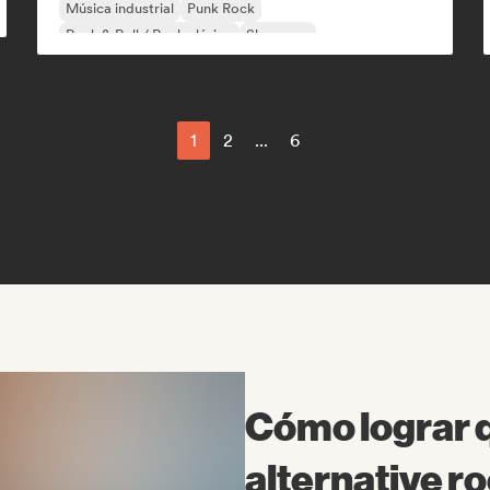
Música industrial
Punk Rock
Rock & Roll / Rock clásico
Shoegaze
1
2
...
6
Cómo lograr q
alternative ro