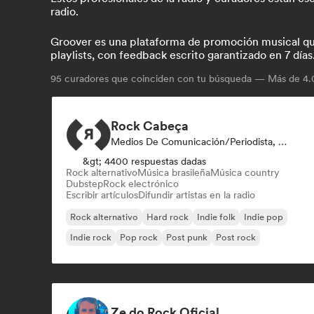
radio.
Groover es una plataforma de promoción musical que 
playlists, con feedback escrito garantizado en 7 días
95
curadores que coinciden con tu búsqueda — Más de 4.0
Rock Cabeça
Medios De Comunicación/Periodista, Emisoras De Radio
&gt; 4400 respuestas dadas
Rock alternativo
Música brasileña
Música country
Dubstep
Rock electrónico
Escribir artículos
Difundir artistas en la radio
Rock alternativo
Hard rock
Indie folk
Indie pop
Indie rock
Pop rock
Post punk
Post rock
Ze do Rock Oficial