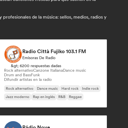
rofesionales de la música: sellos, medios, radios y
Radio Città Fujiko 103.1 FM
Emisoras De Radio
&gt; 6200 respuestas dadas
Rock alternativo
Canzone Italiana
Dance music
Drum and Bass
Funk
Difundir artistas en la radio
Rock alternativo
Dance music
Hard rock
Indie rock
Jazz moderno
Rap en inglés
R&B
Reggae
Rádio Nove