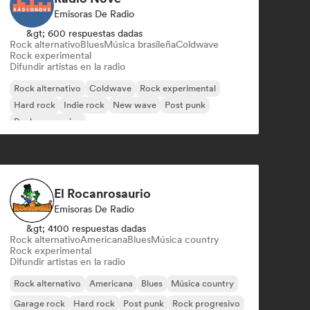
Emisoras De Radio
&gt; 600 respuestas dadas
Rock alternativo
Blues
Música brasileña
Coldwave
Rock experimental
Difundir artistas en la radio
Rock alternativo
Coldwave
Rock experimental
Hard rock
Indie rock
New wave
Post punk
Rock progresivo
El Rocanrosaurio
Emisoras De Radio
&gt; 4100 respuestas dadas
Rock alternativo
Americana
Blues
Música country
Rock experimental
Difundir artistas en la radio
Rock alternativo
Americana
Blues
Música country
Garage rock
Hard rock
Post punk
Rock progresivo