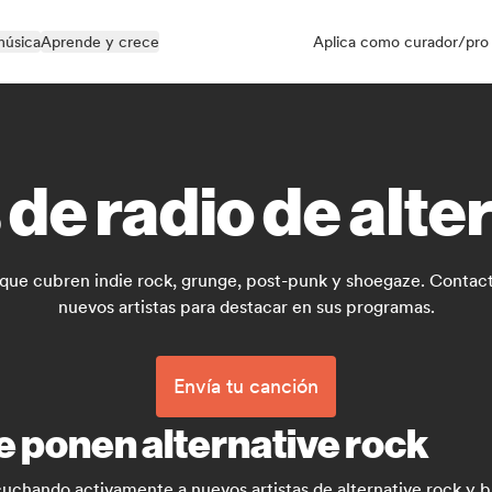
música
Aprende y crece
Aplica como curador/pro
de radio de alte
s que cubren indie rock, grunge, post-punk y shoegaze. Contac
nuevos artistas para destacar en sus programas.
Envía tu canción
e ponen alternative rock
scuchando activamente a nuevos artistas de alternative rock y 