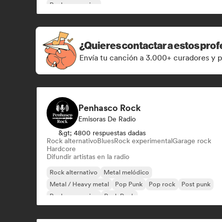
Rock progresivo
¿Quieres contactar a estos prof
Envía tu canción a 3.000+ curadores y p
Penhasco Rock
Emisoras De Radio
&gt; 4800 respuestas dadas
Rock alternativo
Blues
Rock experimental
Garage rock
Hardcore
Difundir artistas en la radio
Rock alternativo
Metal melódico
Metal / Heavy metal
Pop Punk
Pop rock
Post punk
Rock progresivo
Punk Rock