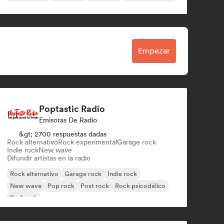
Empezar
Poptastic Radio
Emisoras De Radio
&gt; 2700 respuestas dadas
Rock alternativo
Rock experimental
Garage rock
Indie rock
New wave
Difundir artistas en la radio
Rock alternativo
Garage rock
Indie rock
New wave
Pop rock
Post rock
Rock psicodélico
Surf rock