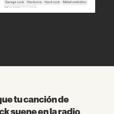
Garage rock
Hardcore
Hard rock
Metal melódico
Metal / Heavy metal
ue tu canción de
ck suene en la radio