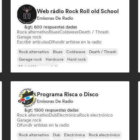
Web rádio Rock Roll old School
Emisoras De Radio
&gt; 600 respuestas dadas
Rock alternativo
Blues
Coldwave
Death / Thrash
Garage rock
Escribir artículos
Difundir artistas en la radio
Rock alternativo
Blues
Coldwave
Death / Thrash
Garage rock
Hardcore
Hard rock
Metal / Heavy metal
Programa Risca o Disco
Emisoras De Radio
&gt; 1300 respuestas dadas
Rock alternativo
Dub
Electrónica
Rock electrónico
Garage rock
Difundir artistas en la radio
Rock alternativo
Dub
Electrónica
Rock electrónico