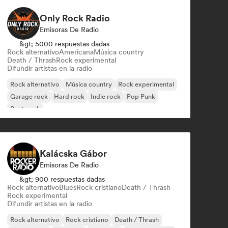
Only Rock Radio
Emisoras De Radio
&gt; 5000 respuestas dadas
Rock alternativo
Americana
Música country
Death / Thrash
Rock experimental
Difundir artistas en la radio
Rock alternativo
Música country
Rock experimental
Garage rock
Hard rock
Indie rock
Pop Punk
Post punk
Kalácska Gábor
Emisoras De Radio
&gt; 900 respuestas dadas
Rock alternativo
Blues
Rock cristiano
Death / Thrash
Rock experimental
Difundir artistas en la radio
Rock alternativo
Rock cristiano
Death / Thrash