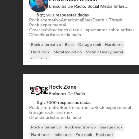
Emisoras De Radio, Social Media Influencer
&gt; 900 respuestas dadas
Rock alternativo
Americana
Blues
Death / Thrash
Rock experimental
Crear publicaciones o reels impactantes sobre artistas
Difundir artistas en la radio
Rock alternativo
Blues
Garage rock
Hardcore
Hard rock
Metal melódico
Metal / Heavy metal
Pop Punk
Rock Zone
Emisoras De Radio
&gt; 7000 respuestas dadas
Rock alternativo
Rock electrónico
Rock experimental
Garage rock
Hard rock
Difundir artistas en la radio
Rock alternativo
Rock electrónico
Garage rock
Hard rock
Indie rock
Pop rock
Post rock