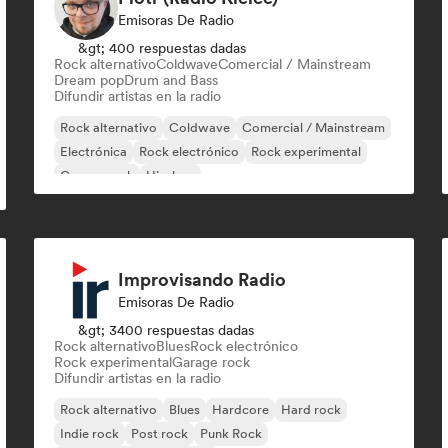
Emisoras De Radio
&gt; 400 respuestas dadas
Rock alternativo
Coldwave
Comercial / Mainstream
Dream pop
Drum and Bass
Difundir artistas en la radio
Rock alternativo
Coldwave
Comercial / Mainstream
Electrónica
Rock electrónico
Rock experimental
Garage rock
Hip-hop
Improvisando Radio
Emisoras De Radio
&gt; 3400 respuestas dadas
Rock alternativo
Blues
Rock electrónico
Rock experimental
Garage rock
Difundir artistas en la radio
Rock alternativo
Blues
Hardcore
Hard rock
Indie rock
Post rock
Punk Rock