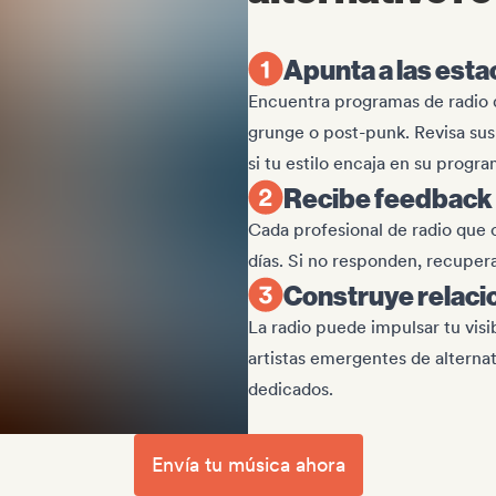
Apunta a las est
Encuentra programas de radio q
grunge o post-punk. Revisa sus
si tu estilo encaja en su progr
Recibe feedback
Cada profesional de radio que 
días. Si no responden, recuper
Construye relacio
La radio puede impulsar tu vis
artistas emergentes de alterna
dedicados.
Envía tu música ahora