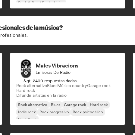
Rock & Roll / Rock clásico
esionales de la música?
rofesionales.
Males Vibracions
Emisoras De Radio
&gt; 2400 respuestas dadas
Rock alternativo
Blues
Música country
Garage rock
Hard rock
Difundir artistas en la radio
Rock alternativo
Blues
Garage rock
Hard rock
Indie rock
Rock progresivo
Rock psicodélico
Punk Rock