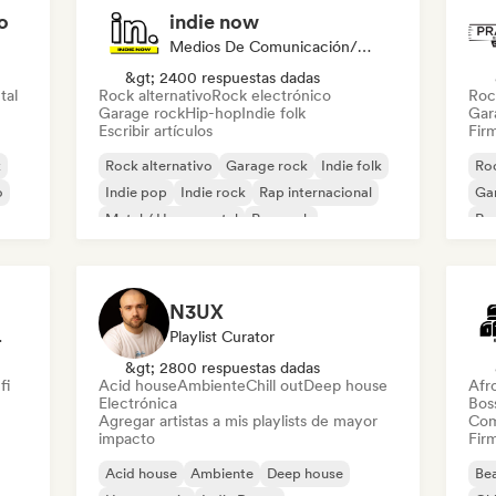
o
indie now
Medios De Comunicación/Periodista
&gt; 2400 respuestas dadas
tal
Rock alternativo
Rock electrónico
Roc
Garage rock
Hip-hop
Indie folk
Gar
Escribir artículos
Firm
k
Rock alternativo
Garage rock
Indie folk
Roc
o
Indie pop
Indie rock
Rap internacional
Ga
Metal / Heavy metal
Pop rock
Re
N3UX
odista
Playlist Curator
&gt; 2800 respuestas dadas
fi
Acid house
Ambiente
Chill out
Deep house
Afr
Electrónica
Bos
Agregar artistas a mis playlists de mayor
Com
impacto
Firm
Acid house
Ambiente
Deep house
Bea