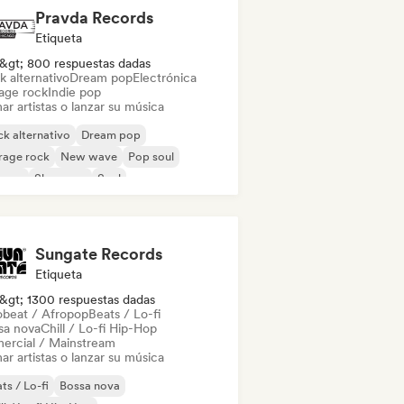
Pravda Records
Etiqueta
&gt; 800 respuestas dadas
k alternativo
Dream pop
Electrónica
age rock
Indie pop
ar artistas o lanzar su música
k alternativo
Dream pop
rage rock
New wave
Pop soul
ggae
Shoegaze
Soul
Sungate Records
Etiqueta
&gt; 1300 respuestas dadas
obeat / Afropop
Beats / Lo-fi
sa nova
Chill / Lo-fi Hip-Hop
ercial / Mainstream
ar artistas o lanzar su música
ts / Lo-fi
Bossa nova