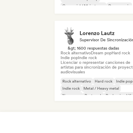
Comercial / Mainstream
Dance music
Discoteca
Dream pop
House music
Lorenzo Lautz
Supervisor De Sincronizació
&gt; 1600 respuestas dadas
Rock alternativo
Dream pop
Hard rock
Indie pop
Indie rock
Licenciar o representar canciones de
artistas para sincronización de proyec
audiovisuales
Rock alternativo
Hard rock
Indie pop
Indie rock
Metal / Heavy metal
New wave
Post punk
Rock psicodéli