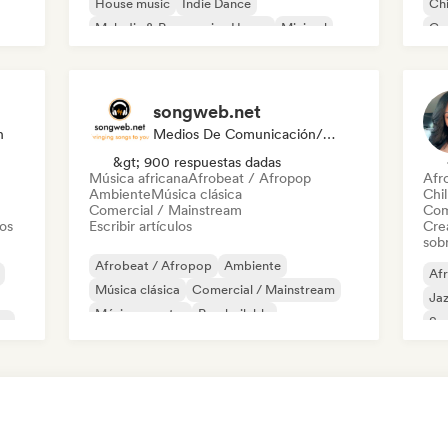
House music
Indie Dance
Chi
Melodic & Progressive House
Minimal
Co
Organic House / Downtempo
Pop
songweb.net
n
Medios De Comunicación/Periodista
&gt; 900 respuestas dadas
Música africana
Afrobeat / Afropop
Afr
Ambiente
Música clásica
Chil
Comercial / Mainstream
Com
tos
Escribir artículos
Cre
sobr
Afrobeat / Afropop
Ambiente
Af
Música clásica
Comercial / Mainstream
Ja
Música country
Pop bailable
co
So
Drill / Jersey
Hip-hop