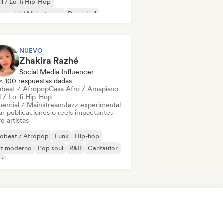
ll / Lo-fi Hip-Hop
mercial / Mainstream
Dancehall
 bailable
Hip-hop
Pop soul
NUEVO
Zhakira Razhé
Social Media Influencer
< 100 respuestas dadas
obeat / Afropop
Casa Afro / Amapiano
l / Lo-fi Hip-Hop
ercial / Mainstream
Jazz experimental
ar publicaciones o reels impactantes
e artistas
robeat / Afropop
Funk
Hip-hop
zz moderno
Pop soul
R&B
Cantautor
ul