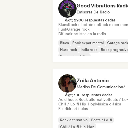
Good Vibrations Radi
Emisoras De Radio
&gt; 2900 respuestas dadas
Blues
Rock electrónico
Rock experimen
Funk
Garage rock
Difundir artistas en la radio
Blues
Rock experimental
Garage roc
Hard rock
Indie rock
Rock progresiv
Rock psicodélico
Rock & Roll / Rock clásico
Zoila Antonio
Medios De Comunicación/Peri
&gt; 100 respuestas dadas
Acid house
Rock alternativo
Beats / Lo-
Chill / Lo-fi Hip-Hop
Música clásica
Escribir artículos
Rock alternativo
Beats / Lo-fi
Chill / Lo-fi Hip-Hop