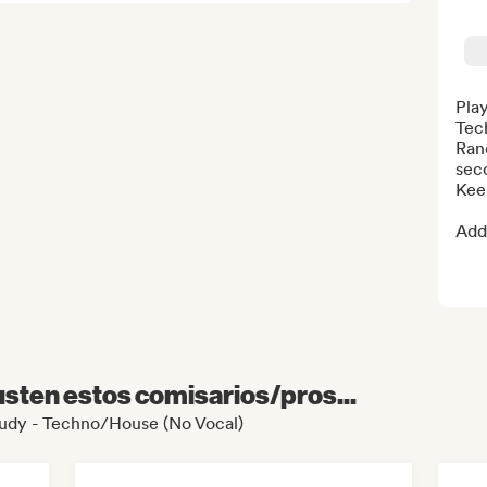
Play
Tech
Ran
seco
Keep
Add 
sten estos comisarios/pros...
Study - Techno/House (No Vocal)