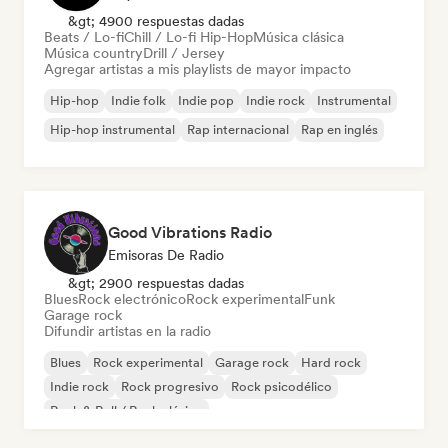
&gt; 4900 respuestas dadas
Beats / Lo-fi
Chill / Lo-fi Hip-Hop
Música clásica
Música country
Drill / Jersey
Agregar artistas a mis playlists de mayor impacto
Hip-hop
Indie folk
Indie pop
Indie rock
Instrumental
Hip-hop instrumental
Rap internacional
Rap en inglés
Good Vibrations Radio
Emisoras De Radio
&gt; 2900 respuestas dadas
Blues
Rock electrónico
Rock experimental
Funk
Garage rock
Difundir artistas en la radio
Blues
Rock experimental
Garage rock
Hard rock
Indie rock
Rock progresivo
Rock psicodélico
Rock & Roll / Rock clásico