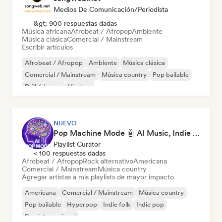
Medios De Comunicación/Periodista
&gt; 900 respuestas dadas
Música africana
Afrobeat / Afropop
Ambiente
Música clásica
Comercial / Mainstream
Escribir artículos
Afrobeat / Afropop
Ambiente
Música clásica
Comercial / Mainstream
Música country
Pop bailable
Drill / Jersey
Hip-hop
NUEVO
Pop Machine Mode 🤖 AI Music, Indie Pop & Dream Pop
Playlist Curator
< 100 respuestas dadas
Afrobeat / Afropop
Rock alternativo
Americana
Comercial / Mainstream
Música country
Agregar artistas a mis playlists de mayor impacto
Americana
Comercial / Mainstream
Música country
Pop bailable
Hyperpop
Indie folk
Indie pop
Pop internacional