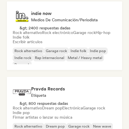
indie now
Medios De Comunicación/Periodista
&gt; 2400 respuestas dadas
Rock alternativo
Rock electrónico
Garage rock
Hip-hop
Indie folk
Escribir artículos
Rock alternativo
Garage rock
Indie folk
Indie pop
Indie rock
Rap internacional
Metal / Heavy metal
Pop rock
Pravda Records
Etiqueta
&gt; 800 respuestas dadas
Rock alternativo
Dream pop
Electrónica
Garage rock
Indie pop
Firmar artistas o lanzar su música
Rock alternativo
Dream pop
Garage rock
New wave