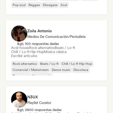
Pop soul
Reggae
Shoegaze
Soul
Zoila Antonio
Medios De Comunicación/Periodista
&gt; 100 respuestas dadas
Acid house
Rock alternativo
Beats / Lo-fi
Chill / Lo-fi Hip-Hop
Música clásica
Escribir artículos
Rock alternativo
Beats / Lo-fi
Chill / Lo-fi Hip-Hop
Comercial / Mainstream
Dance music
Discoteca
Dream pop
House music
N3UX
Playlist Curator
&gt; 2800 respuestas dadas