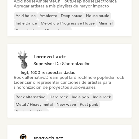
Acid house
Ambiente
Chill out
Deep house
Electrónica
Agregar artistas a mis playlists de mayor impacto
Acid house
Ambiente
Deep house
House music
Indie Dance
Melodic & Progressive House
Minimal
Organic House / Downtempo
Lorenzo Lautz
Supervisor De Sincronización
&gt; 1600 respuestas dadas
Rock alternativo
Dream pop
Hard rock
Indie pop
Indie rock
Licenciar o representar canciones de artistas para
sincronización de proyectos audiovisuales
Rock alternativo
Hard rock
Indie pop
Indie rock
Metal / Heavy metal
New wave
Post punk
Rock psicodélico
songweb.net