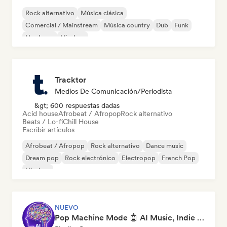
Rock alternativo
Música clásica
Comercial / Mainstream
Música country
Dub
Funk
Hardcore
Hip-hop
Tracktor
Medios De Comunicación/Periodista
&gt; 600 respuestas dadas
Acid house
Afrobeat / Afropop
Rock alternativo
Beats / Lo-fi
Chill House
Escribir artículos
Afrobeat / Afropop
Rock alternativo
Dance music
Dream pop
Rock electrónico
Electropop
French Pop
Hip-hop
NUEVO
Pop Machine Mode 🤖 AI Music, Indie Pop & Dream Pop