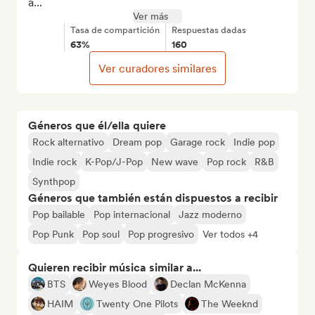
a...
Ver más
Tasa de compartición
Respuestas dadas
63%
160
Ver curadores similares
Géneros que él/ella quiere
Rock alternativo
Dream pop
Garage rock
Indie pop
Indie rock
K-Pop/J-Pop
New wave
Pop rock
R&B
Synthpop
Géneros que también están dispuestos a recibir
Pop bailable
Pop internacional
Jazz moderno
Pop Punk
Pop soul
Pop progresivo
Ver todos +4
Quieren recibir música similar a...
BTS
Weyes Blood
Declan McKenna
HAIM
Twenty One Pilots
The Weeknd