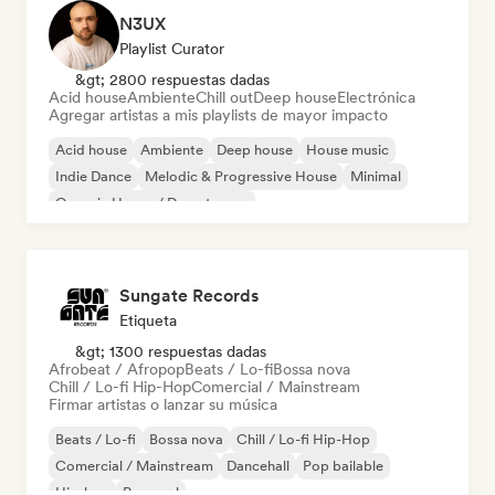
N3UX
Playlist Curator
&gt; 2800 respuestas dadas
Acid house
Ambiente
Chill out
Deep house
Electrónica
Agregar artistas a mis playlists de mayor impacto
Acid house
Ambiente
Deep house
House music
Indie Dance
Melodic & Progressive House
Minimal
Organic House / Downtempo
Sungate Records
Etiqueta
&gt; 1300 respuestas dadas
Afrobeat / Afropop
Beats / Lo-fi
Bossa nova
Chill / Lo-fi Hip-Hop
Comercial / Mainstream
Firmar artistas o lanzar su música
Beats / Lo-fi
Bossa nova
Chill / Lo-fi Hip-Hop
Comercial / Mainstream
Dancehall
Pop bailable
Hip-hop
Pop soul