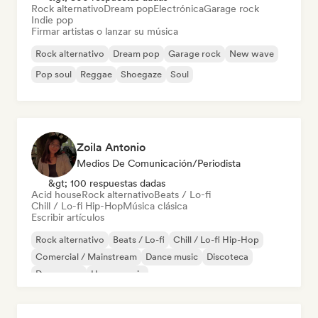
Rock alternativo
Dream pop
Electrónica
Garage rock
Indie pop
Firmar artistas o lanzar su música
Rock alternativo
Dream pop
Garage rock
New wave
Pop soul
Reggae
Shoegaze
Soul
Zoila Antonio
Medios De Comunicación/Periodista
&gt; 100 respuestas dadas
Acid house
Rock alternativo
Beats / Lo-fi
Chill / Lo-fi Hip-Hop
Música clásica
Escribir artículos
Rock alternativo
Beats / Lo-fi
Chill / Lo-fi Hip-Hop
Comercial / Mainstream
Dance music
Discoteca
Dream pop
House music