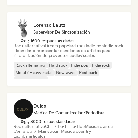
Lorenzo Lautz
Supervisor De Sincronización
&gt; 1600 respuestas dadas
Rock alternativo
Dream pop
Hard rock
Indie pop
Indie rock
Licenciar o representar canciones de artistas para
sincronización de proyectos audiovisuales
Rock alternativo
Hard rock
Indie pop
Indie rock
Metal / Heavy metal
New wave
Post punk
Rock psicodélico
Dulaxi
Medios De Comunicación/Periodista
&gt; 3000 respuestas dadas
Rock alternativo
Chill / Lo-fi Hip-Hop
Música clásica
Comercial / Mainstream
Música country
Escribir artículos