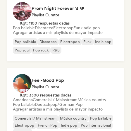
Prom Night Forever 💫🪩
Playlist Curator
&gt; 1100 respuestas dadas
Pop bailable
Discoteca
Electropop
Funk
Indie pop
Agregar artistas a mis playlists de mayor impacto
Pop bailable
Discoteca
Electropop
Funk
Indie pop
Pop soul
Pop rock
R&B
Feel-Good Pop
Playlist Curator
&gt; 3300 respuestas dadas
Americana
Comercial / Mainstream
Música country
Pop bailable
Deutschpop/German Pop
Agregar artistas a mis playlists de mayor impacto
Comercial / Mainstream
Música country
Pop bailable
Electropop
French Pop
Indie pop
Pop internacional