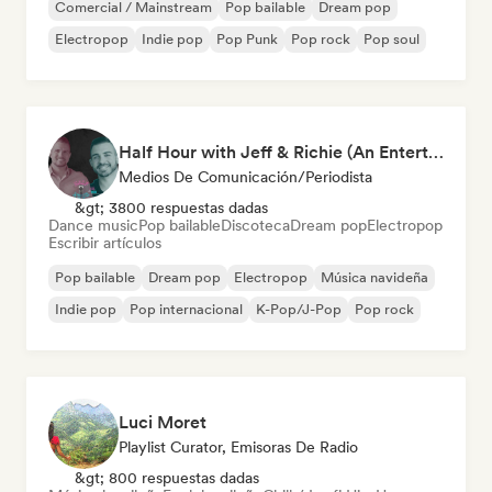
Comercial / Mainstream
Pop bailable
Dream pop
Electropop
Indie pop
Pop Punk
Pop rock
Pop soul
Half Hour with Jeff & Richie (An Entertainment Podcast)
Medios De Comunicación/Periodista
&gt; 3800 respuestas dadas
Dance music
Pop bailable
Discoteca
Dream pop
Electropop
Escribir artículos
Pop bailable
Dream pop
Electropop
Música navideña
Indie pop
Pop internacional
K-Pop/J-Pop
Pop rock
Luci Moret
Playlist Curator, Emisoras De Radio
&gt; 800 respuestas dadas