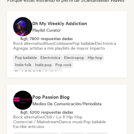
Porque estás visitando el perfil de Scandinavian Waves
0h My Weekly Addiction
Playlist Curator
&gt; 7800 respuestas dadas
Rock alternativo
Blues
Coldwave
Pop bailable
Electrónica
Agregar artistas a mis playlists de mayor impacto
Pop bailable
Electrónica
Electropop
Hip-hop
Indie folk
Indie pop
Pop rock
Rock & Roll / Rock clásico
Pop Passion Blog
Medios De Comunicación/Periodista
&gt; 5200 respuestas dadas
Rock alternativo
Chill / Lo-fi Hip-Hop
Comercial / Mainstream
Dance music
Pop bailable
Escribir artículos