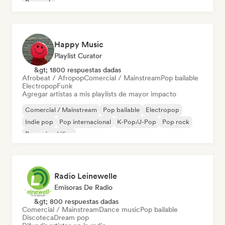
Pop rock
Happy Music
Playlist Curator
&gt; 1800 respuestas dadas
Afrobeat / Afropop
Comercial / Mainstream
Pop bailable
Electropop
Funk
Agregar artistas a mis playlists de mayor impacto
Comercial / Mainstream
Pop bailable
Electropop
Indie pop
Pop internacional
K-Pop/J-Pop
Pop rock
Pop psicodélico
Radio Leinewelle
Emisoras De Radio
&gt; 800 respuestas dadas
Comercial / Mainstream
Dance music
Pop bailable
Discoteca
Dream pop