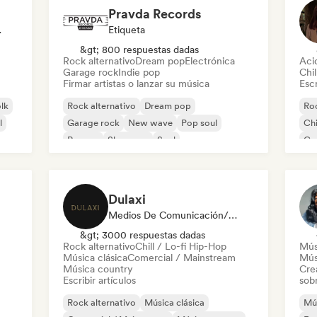
Pravda Records
odista
Etiqueta
&gt; 800 respuestas dadas
Rock alternativo
Dream pop
Electrónica
Aci
Garage rock
Indie pop
Chil
Firmar artistas o lanzar su música
Escr
olk
Rock alternativo
Dream pop
Roc
l
Garage rock
New wave
Pop soul
Chi
Reggae
Shoegaze
Soul
Co
Di
Dulaxi
Medios De Comunicación/Periodista
&gt; 3000 respuestas dadas
Rock alternativo
Chill / Lo-fi Hip-Hop
Mús
Música clásica
Comercial / Mainstream
Mús
Música country
Cre
Escribir artículos
sobr
Rock alternativo
Música clásica
Mús