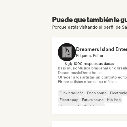
Puede que también le gu
Porque estás visitando el perfil de S
Etiqueta, Editor
&gt; 1000 respuestas dadas
Bass music
Música brasileña
Funk brasi
Dance music
Deep house
Ofrecer a los artistas un contrato editor
Firmar artistas o lanzar su música
Funk brasileño
Deep house
Electróni
Electropop
Future house
Hip-hop
House music
Tech House