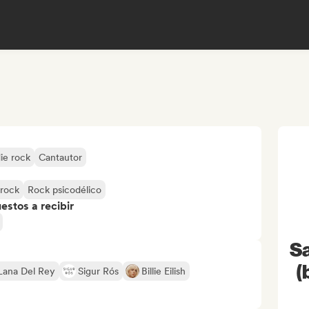
ie rock
Cantautor
 rock
Rock psicodélico
stos a recibir
S
(
Lana Del Rey
Sigur Rós
Billie Eilish