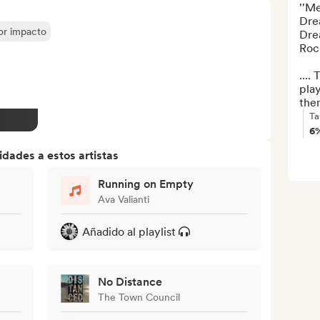
''Me
Dre
yor impacto
Drea
Rock
....
play
the
Ta
6
dades a estos artistas
Running on Empty
Ava Valianti
Añadido al playlist
No Distance
The Town Council