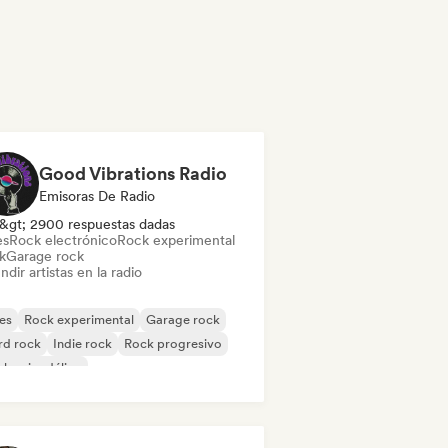
Good Vibrations Radio
Emisoras De Radio
&gt; 2900 respuestas dadas
es
Rock electrónico
Rock experimental
k
Garage rock
ndir artistas en la radio
es
Rock experimental
Garage rock
rd rock
Indie rock
Rock progresivo
k psicodélico
k & Roll / Rock clásico