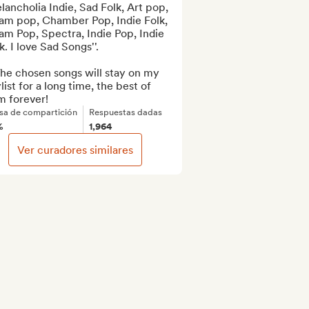
lancholia Indie, Sad Folk, Art pop, 
am pop, Chamber Pop, Indie Folk,  
m Pop, Spectra, Indie Pop, Indie 
. I love Sad Songs''.

 The chosen songs will stay on my 
list for a long time, the best of 
m forever!
sa de compartición
Respuestas dadas
%
1,964
Ver curadores similares