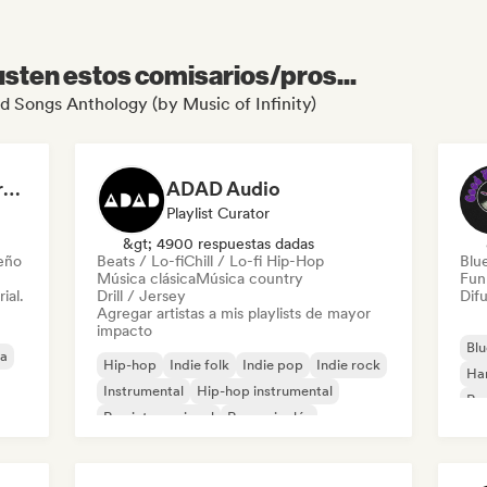
sten estos comisarios/pros...
ad Songs Anthology (by Music of Infinity)
Dreamers Island Entertainment
ADAD Audio
Playlist Curator
&gt; 4900 respuestas dadas
leño
Beats / Lo-fi
Chill / Lo-fi Hip-Hop
Blu
Música clásica
Música country
Fun
ial.
Drill / Jersey
Difu
Agregar artistas a mis playlists de mayor
impacto
Blu
ca
Hip-hop
Indie folk
Indie pop
Indie rock
Ha
Instrumental
Hip-hop instrumental
Roc
Rap internacional
Rap en inglés
Roc