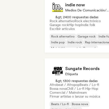
indie now
Medios De Comunicación/Peri
&gt; 2400 respuestas dadas
Rock alternativo
Rock electrónico
Garage rock
Hip-hop
Indie folk
Escribir artículos
Rock alternativo
Garage rock
Indie f
Indie pop
Indie rock
Rap internaciona
Metal / Heavy metal
Pop rock
Sungate Records
Etiqueta
&gt; 1300 respuestas dadas
Afrobeat / Afropop
Beats / Lo-fi
Bossa nova
Chill / Lo-fi Hip-Hop
Comercial / Mainstream
Firmar artistas o lanzar su música
Beats / Lo-fi
Bossa nova