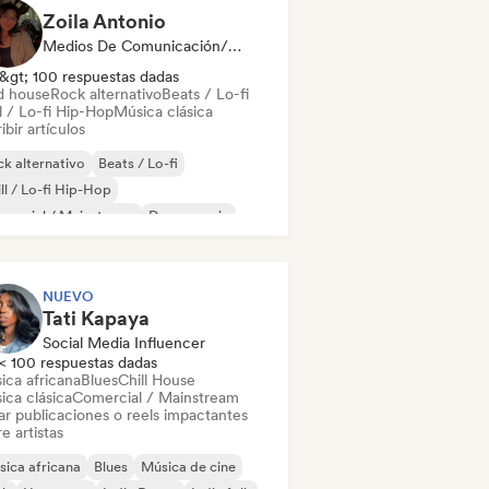
Zoila Antonio
Medios De Comunicación/Periodista
&gt; 100 respuestas dadas
d house
Rock alternativo
Beats / Lo-fi
l / Lo-fi Hip-Hop
Música clásica
ibir artículos
k alternativo
Beats / Lo-fi
ll / Lo-fi Hip-Hop
mercial / Mainstream
Dance music
scoteca
Dream pop
House music
NUEVO
Tati Kapaya
Social Media Influencer
< 100 respuestas dadas
ica africana
Blues
Chill House
ica clásica
Comercial / Mainstream
ar publicaciones o reels impactantes
e artistas
ica africana
Blues
Música de cine