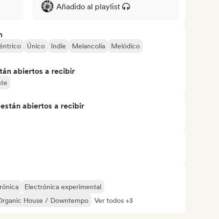
Añadido al playlist
n
éntrico
Único
Indie
Melancolía
Melódico
án abiertos a recibir
nte
stán abiertos a recibir
rónica
Electrónica experimental
Organic House / Downtempo
Ver todos +3